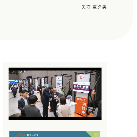
矢守 亜夕美