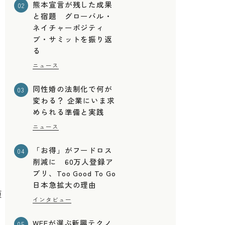
熊本宣言が残した成果
02
と宿題 グローバル・
ネイチャーポジティ
ブ・サミットを振り返
る
ニュース
同性婚の法制化で何が
03
変わる？ 企業にいま求
められる準備と実践
ニュース
「お得」がフードロス
04
削減に 60万人登録ア
プリ、Too Good To Go
日本急拡大の理由
原
インタビュー
WEFが選ぶ新興テクノ
05