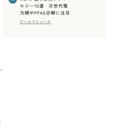
ロジー10選 次世代電
力網やPFAS分解に注目
ワールドニュース
権