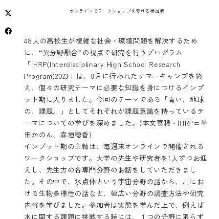
オンラインでワークショップを受ける参加者
48人の高校生が複雑な社会・環境問題を解決するため
に、“異分野融合”の視点で研究を行うプログラム
「IHRP(Interdisciplinary High School Research
Program)2023」は、8月に行われたサマーキャンプを終
え、個々の研究テーマに必要な知識を身につけるインプ
ット期に入りました。今回のテーマである「青い、地球
の、課題。」としてそれぞれが課題意識を持っているテ
ーマについての学びを深めました。(本文寄稿・IHRP=半
田かのん、森垣穂香)
インプット期の主軸は、毎週末オンラインで開催される
ワークショップです。大学の先生や研究者を1人ずつお迎
えし、先生方の各専門分野のお話をしていただきまし
た。その中で、氷点体という宇宙分野の話から、川にお
ける生物多様性の話など、幅広い分野の調査方法や研究
内容を学びました。参加者は実態を学んだ上で、例えば
水に関する課題に挑戦する時には、１つの分野に限らず