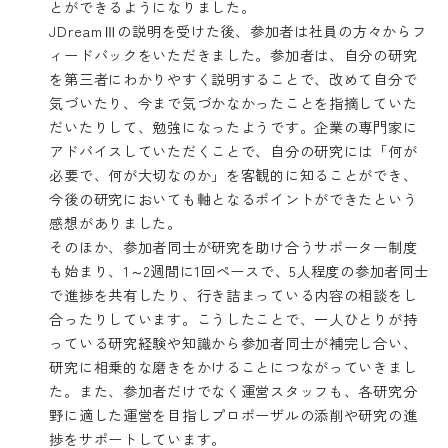
とができるようになりました。
JDreamⅢの説明を受けた後、参加者は社員の方々からフ
ィードバックをいただきました。参加者は、自分の研究
を第三者にわかりやすく説明することで、改めて自分で
気づいたり、今まで気づかなかったことを指摘していた
だいたりして、勉強になったようです。企業の専門家に
アドバイスしていただくことで、自分の研究には「何が
必要で、何が大切なのか」を客観的に知ることができ、
今後の研究においても軸となるポイントができたという
感想がありました。
そのほか、参加者同士が研究を助け合うサポーター制度
も始まり、1～2週間に1回ペースで、5人程度の参加者同士
で進捗を共有したり、行き詰まっている内容の相談をし
合ったりしています。こうしたことで、一人ひとりが持
っている研究経験や知識から参加者同士が補完し合い、
研究に相乗的な磨きをかけることにつながっていきまし
た。また、参加者だけでなく運営スタッフも、各研究分
野に適した運営を目指しプロポーザルの添削や研究の進
捗をサポートしています。