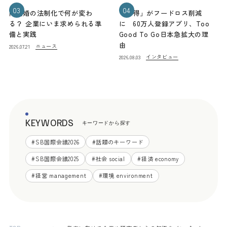
03
04
同性婚の法制化で何が変わ
「お得」がフードロス削減
る？ 企業にいま求められる準
に 60万人登録アプリ、Too
備と実践
Good To Go日本急拡大の理
由
ニュース
2026.07.21
インタビュー
2026.08.03
KEYWORDS
キーワードから探す
#
SB国際会議2026
#
話題のキーワード
#
SB国際会議2025
#
社会 social
#
経済 economy
#
経営 management
#
環境 environment