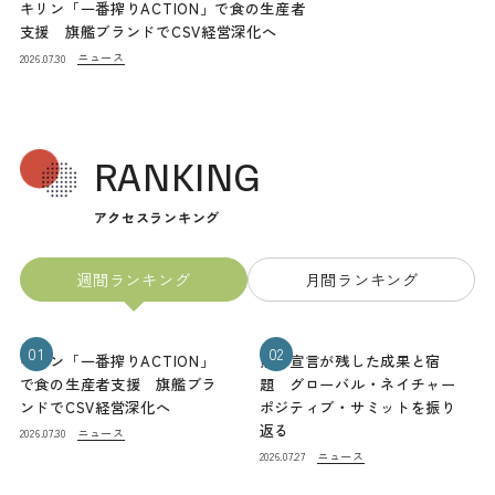
キリン「一番搾りACTION」で食の生産者
支援 旗艦ブランドでCSV経営深化へ
ニュース
2026.07.30
RANKING
アクセスランキング
週間ランキング
月間ランキング
01
02
キリン「一番搾りACTION」
熊本宣言が残した成果と宿
で食の生産者支援 旗艦ブラ
題 グローバル・ネイチャー
ンドでCSV経営深化へ
ポジティブ・サミットを振り
返る
ニュース
2026.07.30
ニュース
2026.07.27