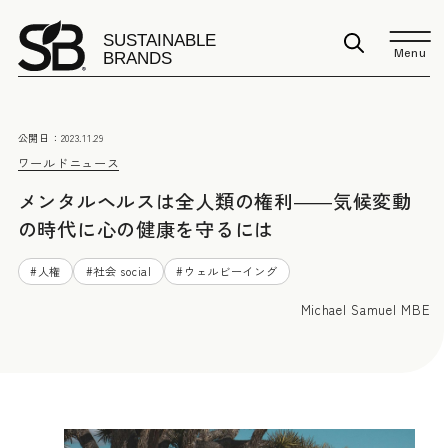
Menu
公開日：
2023.11.29
ワールドニュース
メンタルヘルスは全人類の権利――気候変動
の時代に心の健康を守るには
#
人権
#
社会 social
#
ウェルビーイング
Michael Samuel MBE