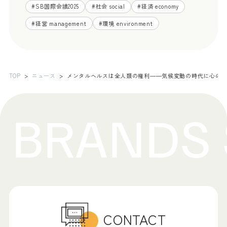
#
SB国際会議2025
#
社会 social
#
経済 economy
#
経営 management
#
環境 environment
TOP
ニュース
メンタルヘルスは全人類の権利――気候変動の時代に心の
CONTACT