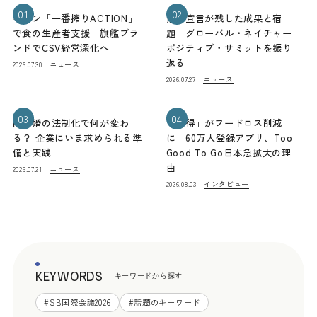
01
02
キリン「一番搾りACTION」
熊本宣言が残した成果と宿
で食の生産者支援 旗艦ブラ
題 グローバル・ネイチャー
ンドでCSV経営深化へ
ポジティブ・サミットを振り
返る
ニュース
2026.07.30
ニュース
2026.07.27
03
04
同性婚の法制化で何が変わ
「お得」がフードロス削減
る？ 企業にいま求められる準
に 60万人登録アプリ、Too
備と実践
Good To Go日本急拡大の理
由
ニュース
2026.07.21
インタビュー
2026.08.03
KEYWORDS
キーワードから探す
#
SB国際会議2026
#
話題のキーワード