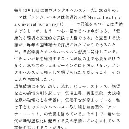
毎年10月10日は
世界メンタルヘルスデー
だ。2023年のテ
ーマは「メンタルヘルスは普遍的人権(Mental health is
a universal human right)」。この認識をもつことは当然
すばらしいが、もう一つ心に留めるべき点がある。
「健
康的な環境と安定的な気候は人権である」と宣言
する決
議が、昨年の国連総会で採択されたばかりであること
だ。自然環境とメンタルヘルスは密接に関係している。
住みよい地球を維持することは環境の面で必要なだけで
なく、私たちのウェルビーイングにも欠かせない。メン
タルヘルスが人権として掲げられた今だからこそ、その
ことを再認識したい。
環境破壊は不安、怒り、恐れ、悲しみ、ストレス、絶望
などの感情を引き起こす。気温上昇、異常気象、大規模
な森林破壊などを背景に、気候不安が高まっている。
私
は子どものメンタルヘルスに取り組む慈善団体
「アン
ナ・フロイト」
の会長を務めている。その中で、若い世
代が地球温暖化に起因する負の感情にさいなまれている
実情を耳にすることが多い。