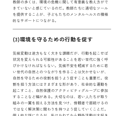
教師の多くは、環境の危機に関して有意義な教え方がで
きていないと感じているのだ。教師たちに適切なツール
を提供することが、子どもたちのメンタルヘルスの積極
的なサポートにつながる。
(3)環境を守るための行動を促す
気候変動は途方もなく大きな課題だが、行動を起こせば
状況を変えられる可能性があることを若い世代に強く呼
びかけなければならない。気候不安を軽減するために若
い世代の自然とのつながりを作ることは欠かせないが、
自然を守るための役割を担うよう促すことも重要だ。役
割を担う方法にはさまざまな形があり、社会的な運動を
起こすこと、自然保護のアクティビティグループに参加
することなど幅がある。大切なのは、若い人たちが取り
組みの一翼を担える方法を見つけ、傍観者で居続けるの
ではなく解決策に関わりを持つよう促していくことだ。
個人的な話になるが、私はかねてから野外活動が大好き