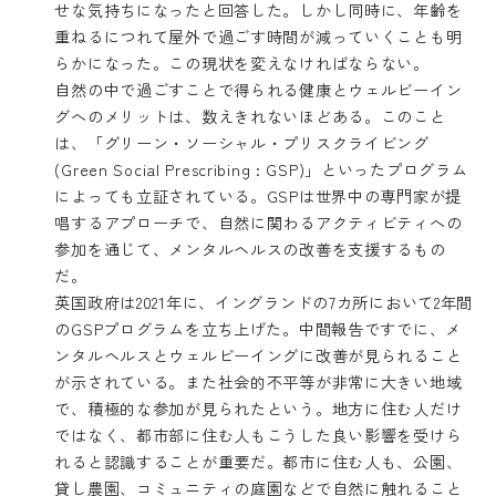
せな気持ちになったと回答した。しかし同時に、年齢を
重ねるにつれて屋外で過ごす時間が減っていくことも明
らかになった。この現状を変えなければならない。
自然の中で過ごすことで得られる健康とウェルビーイン
グへのメリットは、数えきれないほどある。このこと
は、
「グリーン・ソーシャル・プリスクライビング
(Green Social Prescribing : GSP)」
といったプログラム
によっても立証されている。GSPは世界中の専門家が提
唱するアプローチで、自然に関わるアクティビティへの
参加を通じて、メンタルヘルスの改善を支援するもの
だ。
英国政府は2021年に、イングランドの7カ所において2年間
のGSPプログラムを立ち上げた。中間報告ですでに、メ
ンタルヘルスとウェルビーイングに改善が見られること
が示されている。また社会的不平等が非常に大きい地域
で、積極的な参加が見られたという。地方に住む人だけ
ではなく、都市部に住む人もこうした良い影響を受けら
れると認識することが重要だ。都市に住む人も、公園、
貸し農園、コミュニティの庭園などで自然に触れること