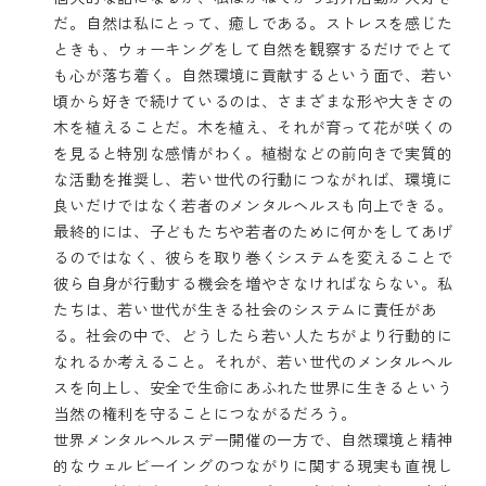
だ。自然は私にとって、癒しである。ストレスを感じた
ときも、ウォーキングをして自然を観察するだけでとて
も心が落ち着く。自然環境に貢献するという面で、若い
頃から好きで続けているのは、さまざまな形や大きさの
木を植えることだ。木を植え、それが育って花が咲くの
を見ると特別な感情がわく。植樹などの前向きで実質的
な活動を推奨し、若い世代の行動につながれば、環境に
良いだけではなく若者のメンタルヘルスも向上できる。
最終的には、子どもたちや若者のために何かをしてあげ
るのではなく、彼らを取り巻くシステムを変えることで
彼ら自身が行動する機会を増やさなければならない。私
たちは、若い世代が生きる社会のシステムに責任があ
る。社会の中で、どうしたら若い人たちがより行動的に
なれるか考えること。それが、若い世代のメンタルヘル
スを向上し、安全で生命にあふれた世界に生きるという
当然の権利を守ることにつながるだろう。
世界メンタルヘルスデー開催の一方で、自然環境と精神
的なウェルビーイングのつながりに関する現実も直視し