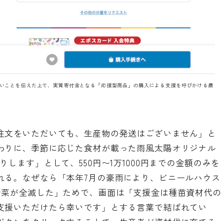
いことを伝えた上で、実質寄付金となる「応援型商品」の購入による支援を呼びかける農
注文をいただいても、生産物の発送はございません」と
わりに、季節に応じた食材が載った雨風太陽オリジナル
します」として、550円〜1万1000円までの金額のみを
れる。なぜなら「本年7月の豪雨により、ビニールハウス
野菜が全滅した」ためで、画面は「支援金は種苗資材代
支援いただけたら幸いです」とする言葉で結ばれてい