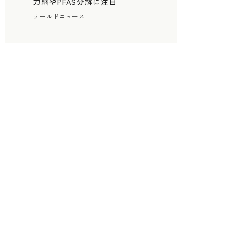
力網やPFAS分解に注目
ワールドニュース