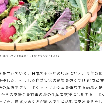
常、出品している野菜のセット(
ポケマルサイト
より)
牙を向いている。日本でも連年の猛暑に加え、今年の梅
を残した。そうした自然災害の影響を強く受ける1次産業
級の産直アプリ、ポケットマルシェを運営する雨風太陽
人からの支援金を有事の際の生産者支援に活用する「
ポ
上げた。自然災害などが原因で生産活動に支障をきたし