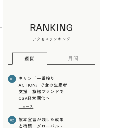
RANKING
アクセスランキング
月間
週間
キリン「一番搾り
01
ACTION」で食の生産者
支援 旗艦ブランドで
CSV経営深化へ
ニュース
熊本宣言が残した成果
02
と宿題 グローバル・