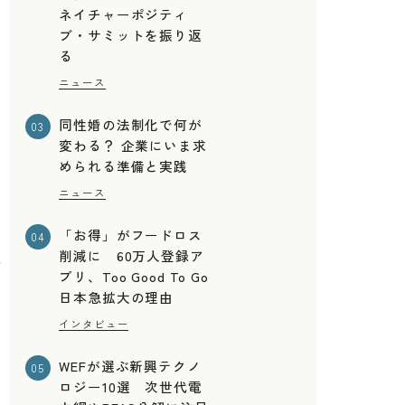
ネイチャーポジティ
ブ・サミットを振り返
る
ニュース
同性婚の法制化で何が
03
変わる？ 企業にいま求
められる準備と実践
ニュース
「お得」がフードロス
04
削減に 60万人登録ア
の
プリ、Too Good To Go
日本急拡大の理由
インタビュー
WEFが選ぶ新興テクノ
05
ロジー10選 次世代電