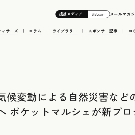
提携
メディア
メールマガジ
SB.com
フィサーズ
コラム
ライブラリー
スポンサー記事
コ
気候変動による自然災害など
へ ポケットマルシェが新プロ