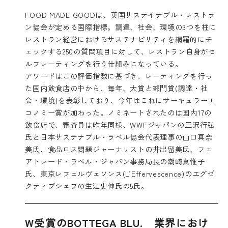
FOOD MADE GOODは、英国サステイナブル・レストラ
ン協会が定める国際指標。調達、社会、環境の3つを柱に
レストラン経営におけるサステナビリティを網羅的にチ
ェックする250の質問項目に対して、レストラン自身がセ
ルフレーティングを行う仕組みになっている。
アワードはこの評価指数に基づき、レーティングを行っ
た国内飲食店の中から、毎年、大賞と部門賞(調達・社
会・環境)を表彰しており、今年はこれにサーキュラーエ
コノミー賞が加わった。ノミネートされたのは国内17の
飲食店で、審査員は昨年同様、WWFジャパンの三沢行弘
氏と日本サステナブル・ラベル協会代表理事の山口真奈
美氏、食品ロス問題ジャーナリストの井出留美氏、フェ
アトレード・ラベル・ジャパン事務局長の潮崎真惟子
氏、東京レフェルヴェソンス(
L’Effervescence
)のエグゼ
クティブシェフの生江史伸氏の5氏。
W受賞のBOTTEGA BLU. 業界におけ