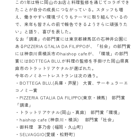
この1年は特に岡山のお店と料理監修を通じてコラボでき
たことが自分の成長につながっている。スタッフも増
え、働きやすい環境づくりもテーマに取り組んでいるの
で、来年も皆さんの前で報告できるようさらに頑張りた
い」と語り、喜びを表した。
なお「調達」の部門賞には東京都練馬区の石神井公園に
ある
PIZZERIA GTALIA DA FILIPPO
が、「社会」の部門賞
には神奈川県横浜市の
haishop cafe
が、「環境」の部門
賞にはBOTTEGA BLU.が料理の監修を手掛けた岡山県真
庭市の
トラットリアケナル
が選ばれた。
今年のノミネートレストランは次の通り。
・BOTTEGA BLU.(兵庫・芦屋) 大賞、サーキュラーエ
コノミー賞
・PIZZERIA GTALIA DA FILIPPO(東京・練馬) 部門賞
「調達」
・トラットリアケナル(岡山・真庭) 部門賞「環境」
・haishop cafe (神奈川・横浜) 部門賞「社会」
・
御料理 茅乃舎
(福岡・久山町)
・
SELVAGGIO
(愛媛・松野町)