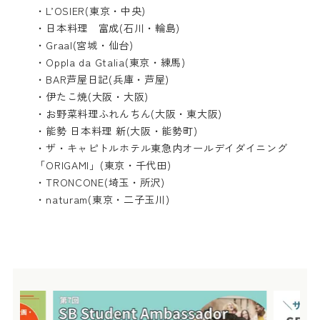
・
L’OSIER
(東京・中央)
・
日本料理 富成
(石川・輪島)
・
Graal
(宮城・仙台)
・
Oppla da Gtalia
(東京・練馬)
・
BAR芦屋日記
(兵庫・芦屋)
・
伊たこ焼
(大阪・大阪)
・
お野菜料理ふれんちん
(大阪・東大阪)
・
能勢 日本料理 新
(大阪・能勢町)
・
ザ・キャピトルホテル東急内オールデイダイニング
「ORIGAMI」
(東京・千代田)
・
TRONCONE
(埼玉・所沢)
・
naturam
(東京・二子玉川)