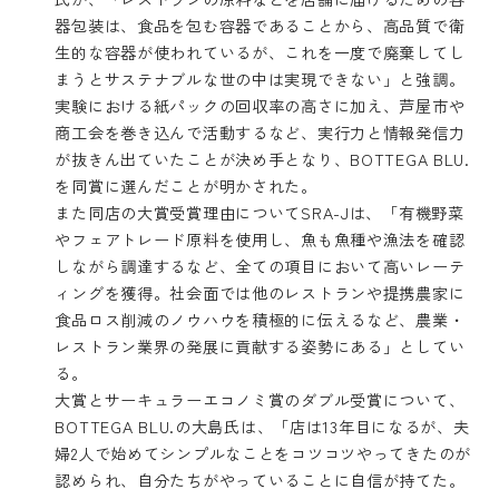
器包装は、食品を包む容器であることから、高品質で衛
生的な容器が使われているが、これを一度で廃棄してし
まうとサステナブルな世の中は実現できない」と強調。
実験における紙パックの回収率の高さに加え、芦屋市や
商工会を巻き込んで活動するなど、実行力と情報発信力
が抜きん出ていたことが決め手となり、BOTTEGA BLU.
を同賞に選んだことが明かされた。
また同店の大賞受賞理由についてSRA-Jは、「有機野菜
やフェアトレード原料を使用し、魚も魚種や漁法を確認
しながら調達するなど、全ての項目において高いレーテ
ィングを獲得。社会面では他のレストランや提携農家に
食品ロス削減のノウハウを積極的に伝えるなど、農業・
レストラン業界の発展に貢献する姿勢にある」としてい
る。
大賞とサーキュラーエコノミ賞のダブル受賞について、
BOTTEGA BLU.の大島氏は、「店は13年目になるが、夫
婦2人で始めてシンプルなことをコツコツやってきたのが
認められ、自分たちがやっていることに自信が持てた。