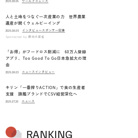
ワールドニュース
2026.08.06
人と土地をつなぐ一次産業の力 世界農業
遺産が開くウェルビーイング
インタビュー
スポンサー記事
2026.08.05
Sponsored by
農林水産省
「お得」がフードロス削減に 60万人登録
アプリ、Too Good To Go日本急拡大の理
由
ニュース
インタビュー
2026.08.03
キリン「一番搾りACTION」で食の生産者
支援 旗艦ブランドでCSV経営深化へ
ニュース
2026.07.30
RANKING