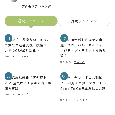
アクセスランキング
週間ランキング
月間ランキング
01
02
キリン「一番搾りACTION」
熊本宣言が残した成果と宿
で食の生産者支援 旗艦ブラ
題 グローバル・ネイチャー
ンドでCSV経営深化へ
ポジティブ・サミットを振り
返る
ニュース
2026.07.30
ニュース
2026.07.27
03
04
同性婚の法制化で何が変わ
「お得」がフードロス削減
る？ 企業にいま求められる準
に 60万人登録アプリ、Too
備と実践
Good To Go日本急拡大の理
由
ニュース
2026.07.21
インタビュー
2026.08.03