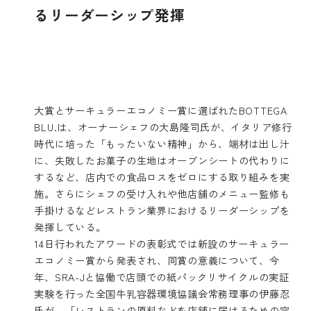
るリーダーシップ発揮
大賞とサーキュラーエコノミー賞に選ばれたBOTTEGA
BLU.は、オーナーシェフの大島隆司氏が、イタリア修行
時代に培った「もったいない精神」から、端材は出し汁
に、失敗したお菓子の生地はオーブンシートの代わりに
するなど、店内での食品ロスをゼロにする取り組みを実
施。さらにシェフの受け入れや他店舗のメニュー監修も
手掛けるなどレストラン業界におけるリーダーシップを
発揮している。
14日行われたアワードの表彰式では新設のサーキュラー
エコノミー賞から発表され、同賞の意義について、今
年、SRA-Jと協働で店頭での紙パックリサイクルの実証
実験を行った全国牛乳容器環境協議会常務理事の伊藤忍
氏が、「レストランの原料などを店舗に届けるための容