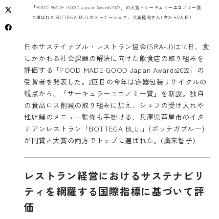
「FOOD MADE GOOD Japan Awards2022」の大賞とサーキュラーエコノミー賞
に選ばれたBOTTEGA BLU.のオーナーシェフ、大島隆司さん(右から2人目)
日本サステイナブル・レストラン協会(SRA-J)は14日、食
にかかわる社会課題の解決に向けた飲食店の取り組みを
評価する「FOOD MADE GOOD Japan Awards2022」の
受賞者を発表した。2回目の今年は容器包装リサイクルの
観点から、「サーキュラーエコノミー賞」を新設。独自
の食品ロス削減の取り組みに加え、シェフの受け入れや
他店舗のメニュー監修も手掛ける、兵庫県芦屋市のイタ
リアンレストラン「
BOTTEGA BLU.
」(ボッテガブルー)
が同賞と大賞の両方でトップに選ばれた。(廣末智子)
レストラン経営におけるサステナビリ
ティを網羅する国際指標に基づいて評
価