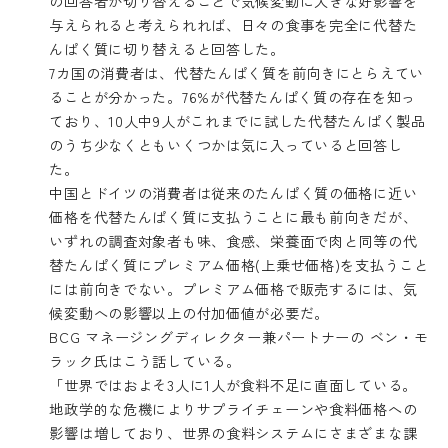
の回答者が切り替えることで気候変動に大きな好影響を
与えられると考えられれば、日々の食事を完全に代替た
んぱく質に切り替えると回答した。
7カ国の消費者は、代替たんぱく質を前向きにとらえてい
ることが分かった。76%が代替たんぱく質の存在を知っ
ており、10人中9人がこれまでに試した代替たんぱく製品
のうち少なくともいくつかは気に入っていると回答し
た。
中国とドイツの消費者は従来のたんぱく質の価格に近い
価格を代替たんぱく質に支払うことに最も前向きだが、
いずれの調査対象者も味、食感、栄養面で肉と同等の代
替たんぱく質にプレミアム価格(上乗せ価格)を支払うこと
には前向きでない。プレミアム価格で販売するには、気
候変動への影響以上の付加価値が必要だ。
BCG マネージングディレクター兼パートナーの ベン・モ
ラック氏はこう話している。
「世界ではおよそ3人に1人が食料不足に直面している。
地政学的な危機によりサプライチェーンや食料価格への
影響は増しており、世界の食料システムにさまざまな課