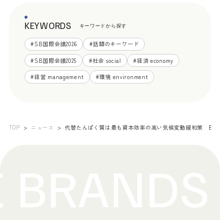
KEYWORDS
キーワードから探す
#
SB国際会議2026
#
話題のキーワード
#
SB国際会議2025
#
社会 social
#
経済 economy
#
経営 management
#
環境 environment
TOP
ニュース
代替たんぱく質は最も資本効率の高い気候変動緩和策 BC