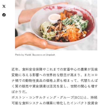
Photo by
Maddi Bazzocco
on
Unsplash
近年、食料安全保障やこれまでの家畜中心の農業が気候
変動に与える影響への世界的な懸念が高まり、またコロ
ナ禍での動物性食品の価格上昇も相まって、代替たんぱ
く質の販売や資金調達は活況を呈し、世間の関心も増す
ばかりだ。
ボストン・コンサルティング・グループ(BCG)と、持続
可能な食料システムの構築に特化したインパクト投資会