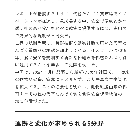
レポートが指摘するように、代替たんぱく質市場でイノ
ベーションが加速し、急成長する中、安全で健康的かつ
透明性の高い食品を顧客に確実に提供するには、実用的
で効果的な規制が不可欠だ。
世界の規制当局は、発酵技術や動物細胞を用いた代替た
んぱく質商品の承認を加速している。イスラエルは2015
年、食品安全を規制する新たな枠組みを代替たんぱく質
に適用することを発表して先陣を切った。
中国は、2022年1月に発表した最新の5カ年計画で、「従来
の作物や家畜、家禽にとどまらず、より豊富な生物資源
を拡大する」ことの必要性を明かし、動物細胞由来の代
替肉やその他の代替たんぱく質を食料安全保障戦略の一
部に位置づけた。
連携と変化が求められる5分野