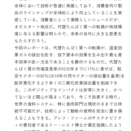
全体において技術が急速に発展しており、消費者向け製
品のラインナップが全体的により向上していることを実
感している。消費者にとって素晴らしいニュースだが、
まだスタート地点だ。代替たんぱく質への転換が地球環
境に与える影響は明らかで、未来の世代に大きな恩恵を
もたらすだろう。
今回のレポートは、代替たんぱく質への転換が、温室効
果ガスの排出を防ぎ、投下資本の効果を生み出す最も資
本効率の良い方法であることを裏付けるものだ。代替た
んぱく質の市場浸透率が2035年までに11％に達せば、航
空セクターの95％(2019年の同セクターの排出量を基準)を
脱炭素化するより多くの二酸化炭素排出量を削減でき
る。このポジティブなインパクトは非常に大きく、かつ
てないほど関心が高まっており、今こそ投資する時だ」
世界の食料システム、特に食肉部門は現状のままでは持
続不可能だが、技術によって動物の使用を完全に置き換
えることもできる。アレフ・ファームのサステナビリテ
ィの責任者であるリー・レヒト博士が最近指摘したよう