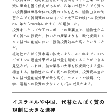
資に重点を置く傾向があるが、昨年の代替たんぱく質へ
の投資額は世界全体の投資の11％を占め、植物由来の代
替たんぱく質関連のAPAC(アジア太平洋地域)への投資は
2020年から2021年にかけて92％増加した。
投資家にとって今回のレポートの重要点は、植物性たん
ぱく質への投資が、他のどの産業よりも二酸化炭素やメ
タン排出の削減において設備投資効率が高いということ
だ。
植物性たんぱく質市場の拡大により、2035年までに0.85
ギガトンの温室効果ガス排出量を削減することができる
見込みだ。これは、航空業界の大半を脱炭素化する量に
相当する。植物性たんぱく質への投資は、投資資本当た
りの排出量削減効果が最も高く、セメントや鉄鋼、化
学、運輸への投資の少なくとも2倍の効果がある。
イスラエルや中国、代替たんぱく質の
規制に大きな進捗