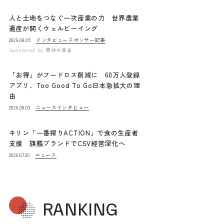
人と土地をつなぐ一次産業の力 世界農業
遺産が開くウェルビーイング
インタビュー
スポンサー記事
2026.08.05
Sponsored by
農林水産省
「お得」がフードロス削減に 60万人登録
アプリ、Too Good To Go日本急拡大の理
由
ニュース
インタビュー
2026.08.03
キリン「一番搾りACTION」で食の生産者
支援 旗艦ブランドでCSV経営深化へ
ニュース
2026.07.30
RANKING