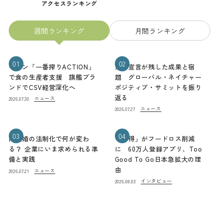
アクセスランキング
週間ランキング
月間ランキング
01
02
キリン「一番搾りACTION」
熊本宣言が残した成果と宿
で食の生産者支援 旗艦ブラ
題 グローバル・ネイチャー
ンドでCSV経営深化へ
ポジティブ・サミットを振り
返る
ニュース
2026.07.30
ニュース
2026.07.27
03
04
同性婚の法制化で何が変わ
「お得」がフードロス削減
る？ 企業にいま求められる準
に 60万人登録アプリ、Too
備と実践
Good To Go日本急拡大の理
由
ニュース
2026.07.21
インタビュー
2026.08.03