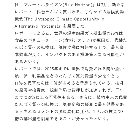
社「ブルー・ホライズン(Blue Horizon)」は7月、新たな
レポート
『代替たんぱく質にみる、手付かずの気候変動
機会(The Untapped Climate Opportunity in
Alternative Proteins)』
を発表した。
レポートによると、世界の温室効果ガス排出量の26%は
食品のバリューチェーン(食料システム)が原因だ。代替た
んぱく質への転換は、気候変動に対処する上で、最も資
本効率が良く、インパクトのある解決策となる可能性が
あるという。
レポートでは、2035年までに世界で消費される肉や魚介
類、卵、乳製品などのたんぱく質消費量の少なくとも
11％を代替たんぱく質が占めると予想されている。技術
の発展や投資家、規制当局の後押しが加速すれば、同年
までに22％に上る可能性もある。さらに、植物由来の代替
たんぱく質への転換は、気候変動の緩和に最も効果があ
るとされるセメントの脱炭素化に比べ、1ドルの投資で3
倍の排出量を削減できることが分かったという。