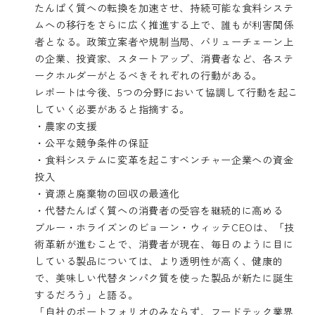
たんぱく質への転換を加速させ、持続可能な食料システ
ムへの移行をさらに広く推進する上で、誰もが利害関係
者となる。政策立案者や規制当局、バリューチェーン上
の企業、投資家、スタートアップ、消費者など、各ステ
ークホルダーがとるべきそれぞれの行動がある。
レポートは今後、5つの分野において協調して行動を起こ
していく必要があると指摘する。
・農家の支援
・公平な競争条件の保証
・食料システムに変革を起こすベンチャー企業への資金
投入
・資源と廃棄物の回収の最適化
・代替たんぱく質への消費者の受容を継続的に高める
ブルー・ホライズンのビョーン・ウィッテCEOは、「技
術革新が進むことで、消費者が現在、毎日のように目に
している製品については、より透明性が高く、健康的
で、美味しい代替タンパク質を使った製品が新たに誕生
するだろう」と語る。
「自社のポートフォリオのみならず、フードテック業界