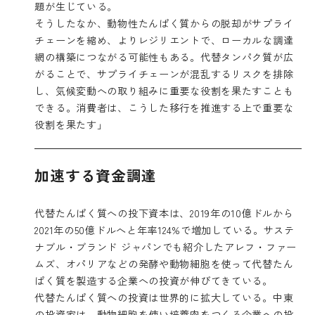
題が生じている。
そうしたなか、動物性たんぱく質からの脱却がサプライ
チェーンを縮め、よりレジリエントで、ローカルな調達
網の構築につながる可能性もある。代替タンパク質が広
がることで、サプライチェーンが混乱するリスクを排除
し、気候変動への取り組みに重要な役割を果たすことも
できる。消費者は、こうした移行を推進する上で重要な
役割を果たす」
加速する資金調達
代替たんぱく質への投下資本は、2019年の10億ドルから
2021年の50億ドルへと年率124%で増加している。サステ
ナブル・ブランド ジャパンでも紹介した
アレフ・ファー
ムズ
、
オパリア
などの発酵や動物細胞を使って代替たん
ぱく質を製造する企業への投資が伸びてきている。
代替たんぱく質への投資は世界的に拡大している。中東
の投資家は、動物細胞を使い培養肉をつくる企業への投