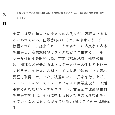
来歴が記録された5000本を超える古木が積まれている、山翠舎の古木倉庫(長野
県大町市)
全国には築70年以上の空き家の古民家が20万軒以上ある
といわれている。山翠舎(長野市)は、空き家となったまま
放置されたり、廃棄されることが多かった古民家や古木
を生かし、商業施設やオフィスなどに再生するサーキュ
ラーな仕組みを開発した。古木は採取地域、部材の種
類、樹種などが分かるようにデータベース化してトレー
サビリティを確立。古材としては世界で初めてFSC森林
認証も取得した。また、状態のいい古民家を借り上げ、
リノベーションしてシェアオフィスや商業施設として活
用する新たなビジネスもスタート。古民家の改築や古材
を生かす施工は、それに携わる職人たちの伝統技術を守
っていくことにもつながっている。(環境ライター 箕輪弥
生)