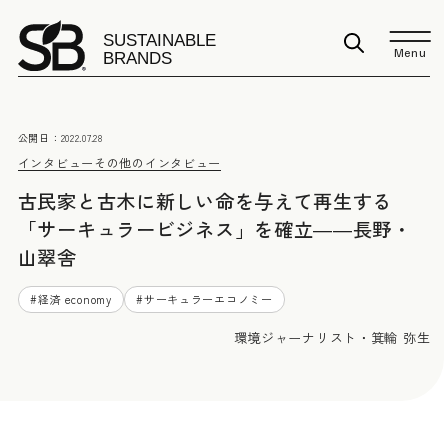
Menu
公開日：
2022.07.28
インタビュー
その他のインタビュー
古民家と古木に新しい命を与えて再生する
「サーキュラービジネス」を確立――長野・
山翠舎
#
経済 economy
#
サーキュラーエコノミー
環境ジャーナリスト・箕輪 弥生