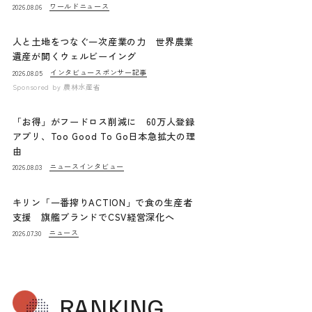
ワールドニュース
2026.08.06
人と土地をつなぐ一次産業の力 世界農業
遺産が開くウェルビーイング
インタビュー
スポンサー記事
2026.08.05
Sponsored by
農林水産省
「お得」がフードロス削減に 60万人登録
アプリ、Too Good To Go日本急拡大の理
由
ニュース
インタビュー
2026.08.03
キリン「一番搾りACTION」で食の生産者
支援 旗艦ブランドでCSV経営深化へ
ニュース
2026.07.30
RANKING