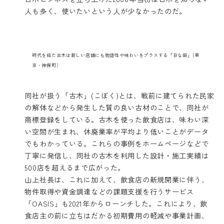
人も多く、使いたいという人が少なかったのだ。
時代を経た古木は新しい店舗にも物語性や味わいをプラスする「日な田」(東
京・神保町)
同社が扱う「古木」(こぼく)とは、戦前に建てられた民家
の解体などから発生した質の良い古材のことで、同社が
商標登録をしている。古木を使った飲食店は、味わい深
い空間が生まれ、休廃業率が平均より低いことがデータ
でもわかっている。これらの事例を
ホームページ
などで
丁寧に発信し、同社の古木を利用した設計・施工実績は
500店を超えるまで広がった。
山上社長は、これに加えて、飲食店の新規開業に伴う、
物件取得や資金調達などの課題支援を行うサービス
「OASIS」も2021年からローンチした。これにより、飲
食店主の前に立ちはだかる初期費用の軽減や事業計画、