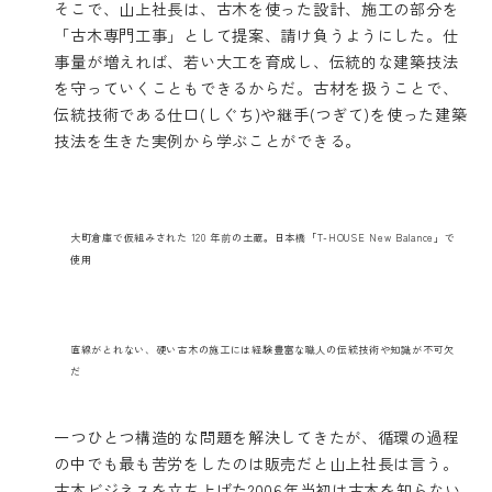
そこで、山上社長は、古木を使った設計、施工の部分を
「古木専門工事」として提案、請け負うようにした。仕
事量が増えれば、若い大工を育成し、伝統的な建築技法
を守っていくこともできるからだ。古材を扱うことで、
伝統技術である仕口(しぐち)や継手(つぎて)を使った建築
技法を生きた実例から学ぶことができる。
大町倉庫で仮組みされた 120 年前の土蔵。日本橋「T-HOUSE New Balance」で
使用
直線がとれない、硬い古木の施工には経験豊富な職人の伝統技術や知識が不可欠
だ
一つひとつ構造的な問題を解決してきたが、循環の過程
の中でも最も苦労をしたのは販売だと山上社長は言う。
古木ビジネスを立ち上げた2006年当初は古木を知らない