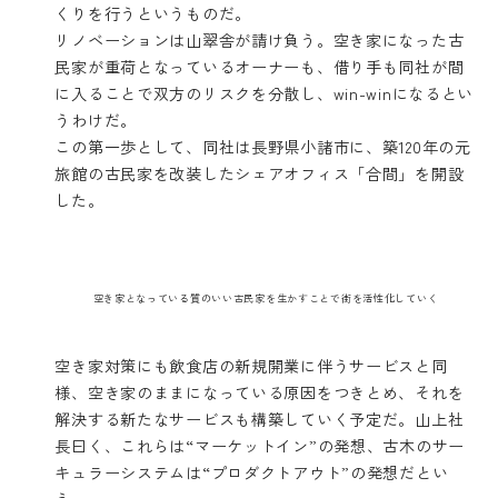
くりを行うというものだ。
リノベーションは山翠舎が請け負う。空き家になった古
民家が重荷となっているオーナーも、借り手も同社が間
に入ることで双方のリスクを分散し、win-winになるとい
うわけだ。
この第一歩として、同社は長野県小諸市に、築120年の元
旅館の古民家を改装したシェアオフィス「合間」を開設
した。
空き家となっている質のいい古民家を生かすことで街を活性化していく
空き家対策にも飲食店の新規開業に伴うサービスと同
様、空き家のままになっている原因をつきとめ、それを
解決する新たなサービスも構築していく予定だ。山上社
長曰く、これらは“マーケットイン”の発想、古木のサー
キュラーシステムは“プロダクトアウト”の発想だとい