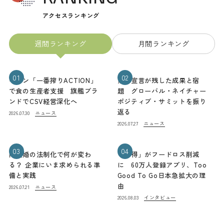
アクセスランキング
週間ランキング
月間ランキング
01
02
キリン「一番搾りACTION」
熊本宣言が残した成果と宿
で食の生産者支援 旗艦ブラ
題 グローバル・ネイチャー
ンドでCSV経営深化へ
ポジティブ・サミットを振り
返る
ニュース
2026.07.30
ニュース
2026.07.27
03
04
同性婚の法制化で何が変わ
「お得」がフードロス削減
る？ 企業にいま求められる準
に 60万人登録アプリ、Too
備と実践
Good To Go日本急拡大の理
由
ニュース
2026.07.21
インタビュー
2026.08.03