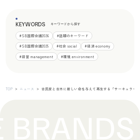
KEYWORDS
キーワードから探す
#
SB国際会議2026
#
話題のキーワード
#
SB国際会議2025
#
社会 social
#
経済 economy
#
経営 management
#
環境 environment
TOP
ニュース
古民家と古木に新しい命を与えて再生する「サーキュラー