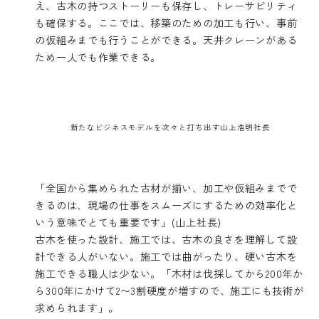
え、古木の持つストーリーも保存し、トレーサビリティ
も確保する。ここでは、移築のための加工も行い、事前
の仮組みまでも行うことができる。天井クレーンがある
ため一人でも作業できる。
新たなビジネスモデルを次々と打ち出す山上浩明社長
「全国から集められた古材が揃い、加工や仮組みまでで
きるのは、現場の仕事をスムーズにするための効率化と
いう意味でとても重要です」(山上社長)
古木を使った設計、施工では、古木の良さを理解して設
計できる人がいない。施工では曲がったり、硬い古木を
施工できる職人は少ない。「木材は伐採してから200年か
ら300年にかけて2〜3割硬度が増すので、施工にも技術が
求められます」。