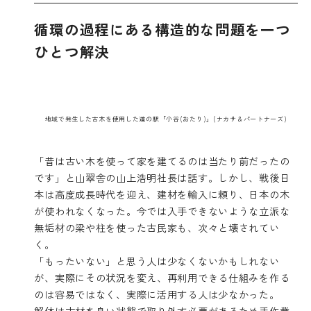
循環の過程にある構造的な問題を一つ
ひとつ解決
地域で発生した古木を使用した道の駅「小谷(おたり)」(ナカサ＆パートナーズ)
「昔は古い木を使って家を建てるのは当たり前だったの
です」と山翠舎の山上浩明社長は話す。しかし、戦後日
本は高度成長時代を迎え、建材を輸入に頼り、日本の木
が使われなくなった。今では入手できないような立派な
無垢材の梁や柱を使った古民家も、次々と壊されてい
く。
「もったいない」と思う人は少なくないかもしれない
が、実際にその状況を変え、再利用できる仕組みを作る
のは容易ではなく、実際に活用する人は少なかった。
解体は古材を良い状態で取り外す必要があるため手作業