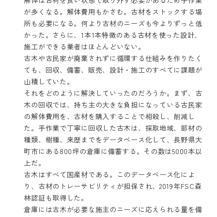
が多くなる。解体費用もかさむ。古材をストックする場
所も必要になる。何より古材のニーズも今よりずっと低
かった。さらに、1本1本特徴のある古材を使った設計、
施工ができる業者はほとんどいない。
古木や古民家が廃棄されずに循環する仕組みを作りたく
ても、回収、備蓄、販売、設計・施工のすべてに課題が
山積していた。
それをどのように解決していったのだろうか。まず、古
木の回収では、持ち主の大きな負担になっている古民家
の解体費用を、古材を購入することで相殺し、削減し
た。手作業で丁寧に回収した古木は、採取地域、部材の
種類、樹種、来歴までをデータベース化して、長野県大
町市にある800坪の倉庫に備蓄する。その数は5000本以
上だ。
古木はすべて国産材である。このデータベース化によ
り、古材のトレーサビリティが担保され、2019年FSC森
林認証も取得した。
倉庫には古木が必要な施主のニーズに応えられる量を備