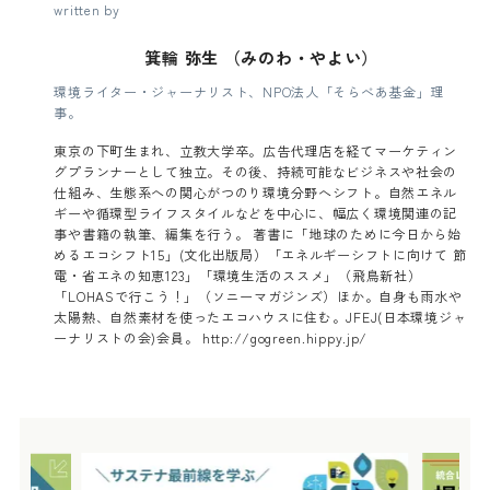
written by
箕輪 弥生 （みのわ・やよい）
環境ライター・ジャーナリスト、NPO法人「そらべあ基金」理
事。
東京の下町生まれ、立教大学卒。広告代理店を経てマーケティン
グプランナーとして独立。その後、持続可能なビジネスや社会の
仕組み、生態系への関心がつのり環境分野へシフト。自然エネル
ギーや循環型ライフスタイルなどを中心に、幅広く環境関連の記
事や書籍の執筆、編集を行う。 著書に「地球のために今日から始
めるエコシフト15」(文化出版局）「エネルギーシフトに向けて 節
電・省エネの知恵123」「環境生活のススメ」（飛鳥新社）
「LOHASで行こう！」（ソニーマガジンズ）ほか。自身も雨水や
太陽熱、自然素材を使ったエコハウスに住む。JFEJ(日本環境ジャ
ーナリストの会)会員。 http://gogreen.hippy.jp/