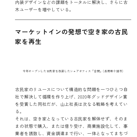
内装デザインなどの課題をトータルに解決し、さらに古
木ユーザーを増やしている。
マーケットインの発想で空き家の古民
家を再生
今年オープンした古民家を改装したシェアオフィス「合間」(長野県小諸市)
古民家のリユースについて構造的な問題を一つひとつ自
社で解決して循環を作り上げ、2020年グッドデザイン賞
を受賞した同社だが、山上社長は次なる戦略を考えてい
る。
それは、空き家となっている古民家を解体せず、そのま
まの状態で購入、または借り受け、商業施設化して、事
業者を誘致し、資金調達まで行い、一体となってまちづ