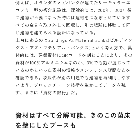
例えば、オランダのメガバンクが建てたサーキュラーエ
コノミー型の複合施設は、理論的には、200年、300年後
に建物が不要になった時には建材をつなぎとめているす
べての金具を取り外して回収し、別の場所に移動して同
じ建物を建てられる設計になっている。
土台にあるのはBuildings As Material Banks(ビルディン
グス・アズ・マテリアル・バンクス)という考え方で、具
体的には、建築資材にQRコードを刻むことにより、その
資材が100%アルミニウムなのか、3％でも鉛が混じって
いるのかといった素材の情報やメンテナンス履歴などを
確認できる。次世代が別の用途でも建物を再利用しやす
いよう、ブロックチェーン技術を生かしてデータを残
す、まさに「資材の銀行」だ。
資材はすべて分解可能、きのこの菌床
を壁にしたブースも