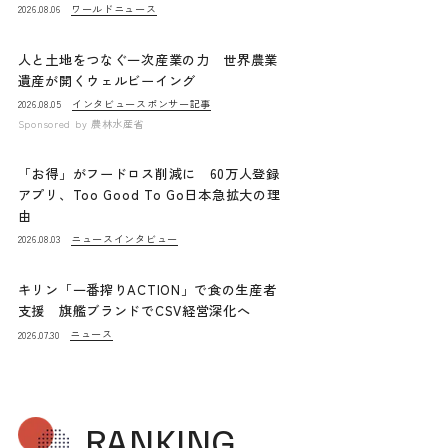
ワールドニュース
2026.08.06
人と土地をつなぐ一次産業の力 世界農業
遺産が開くウェルビーイング
インタビュー
スポンサー記事
2026.08.05
Sponsored by
農林水産省
「お得」がフードロス削減に 60万人登録
アプリ、Too Good To Go日本急拡大の理
由
ニュース
インタビュー
2026.08.03
キリン「一番搾りACTION」で食の生産者
支援 旗艦ブランドでCSV経営深化へ
ニュース
2026.07.30
RANKING