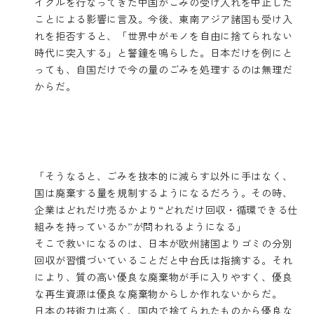
イクルを行なってきた中国がごみの受け入れを中止した
ことによる影響に言及。今後、東南アジア諸国も受け入
れを拒否すると、「世界中がモノを自由に捨てられない
時代に突入する」と警鐘を鳴らした。日本だけを例にと
っても、自国だけで今の量のごみを処理するのは無理だ
からだ。
「そうなると、ごみを抜本的に減らす以外に手はなく、
国は廃棄する量を規制するようになるだろう。その時、
企業はどれだけ売るかより“どれだけ回収・循環できる仕
組みを持っているか”が問われるようになる」
そこで救いになるのは、日本が欧州諸国よりゴミの分別
回収が習慣づいていることだと中台氏は指摘する。それ
により、質の高い優良な廃棄物が手に入りやすく、優良
な再生資源は優良な廃棄物からしか作れないからだ。
日本の技術力は高く、国内で捨てられたものから優良な