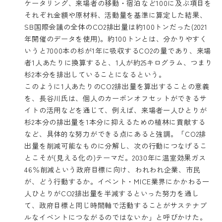
ケータリング、来場者の移動・宿泊など100に及ぶ項目を
それぞれ金額や原材料、活動量を基準に算定した結果、
SB国際会議の全体のCO2排出量は約100トンだった(2021
年開催のデータを使用)。約100トンとは、分かりやすく
いうと7000本の杉が1年に吸収するCO2の量であり、来場
者1人あたりに換算すると、1人が約25キログラム、つまり
杉2本分を排出していることになるという。
このように1人あたりのCO2排出量を算出することの意義
を、長谷川氏は、個人のカーボンオフセットができるサ
イトの活用などを通じて、例えば、来場者一人ひとりが
杉2本分の排出量を1本分に抑えるための植林に貢献する
など、具体的な努力ができる点にあると強調。「CO2排
出量を削減可能なものに分解し、次の行動につなげるこ
とこそが(見える化の)テーマだ。2030年に温室効果ガス
46％削減という政府目標に向け、われわれ企業、市民
が、どう行動するか。イベント・MICE業界にかかわる一
人ひとりがCO2排出量を半減するといった努力を通し
て、政府目標と同じ時間軸で活動することがサステナブ
ルなイベントにつながるのではないか」と呼びかけた。