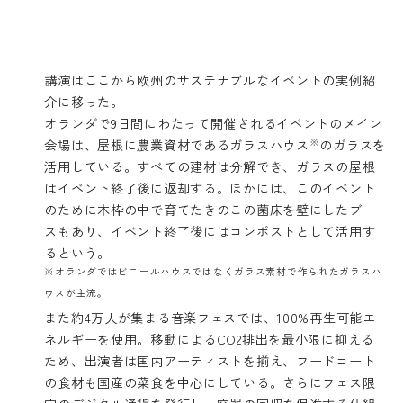
講演はここから欧州のサステナブルなイベントの実例紹
介に移った。
オランダで9日間にわたって開催されるイベントのメイン
※
会場は、屋根に農業資材であるガラスハウス
のガラスを
活用している。すべての建材は分解でき、ガラスの屋根
はイベント終了後に返却する。ほかには、このイベント
のために木枠の中で育てたきのこの菌床を壁にしたブー
スもあり、イベント終了後にはコンポストとして活用す
るという。
※オランダではビニールハウスではなくガラス素材で作られたガラスハ
ウスが主流。
また約4万人が集まる音楽フェスでは、100%再生可能エ
ネルギーを使用。移動によるCO2排出を最小限に抑える
ため、出演者は国内アーティストを揃え、フードコート
の食材も国産の菜食を中心にしている。さらにフェス限