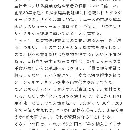
型社会における廃棄物処理業者の役割について語った。
創業80年を超える産業廃棄物処理会社を親会社とするグ
ループでのリサイクル率は99％。リユースの市場や廃棄
物だけのショールームも運営する中台氏は、「時代はリ
サイクルから循環に動いている」と明言する。
もっとも、廃棄物処理業者は廃棄物が減ると売上高が減
る。つまり、「世の中の人みんなが廃棄物を減らしたい
のに、我々の業界だけは廃棄物を欲する」という矛盾が
ある。これを打破するために同社は2007年ごろから廃棄
手数料依存からの脱却へかじを切り、「量に頼らず質に
頼るしかない」という論理で、丁寧な選別や解体を経て
ソーシャルマテリアルを生み出す努力を続けてきた。
モノはちゃんと分別しさえすれば資源になり、素材に変
わる。ただリサイクルは原型を壊すので、そこから再利
用不能になるまでの寿命が短い。したがって100年、200
年の単位で考えれば、“いかに形状を維持したまま長く使
うか”が大事であり、それが資源を守ることになる。
さらに中台氏は、これまで先進国のごみを輸入してリサ