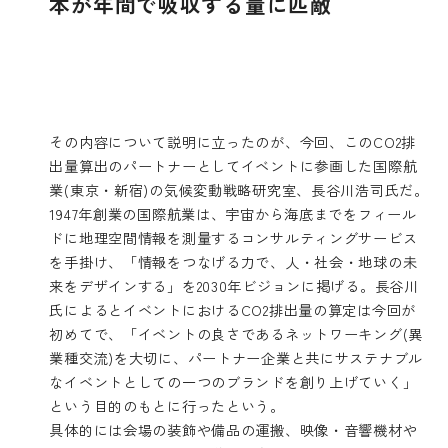
本が年間で吸収する量に匹敵
その内容について説明に立ったのが、今回、このCO2排
出量算出のパートナーとしてイベントに参画した国際航
業(東京・新宿)の気候変動戦略研究室、長谷川浩司氏だ。
1947年創業の国際航業は、宇宙から海底までをフィール
ドに地理空間情報を測量するコンサルティングサービス
を手掛け、「情報をつなげる力で、人・社会・地球の未
来をデザインする」を2030年ビジョンに掲げる。長谷川
氏によるとイベントにおけるCO2排出量の算定は今回が
初めてで、「イベントの良さであるネットワーキング(異
業種交流)を大切に、パートナー企業と共にサステナブル
なイベントとしての一つのブランドを創り上げていく」
という目的のもとに行ったという。
具体的には会場の装飾や備品の運搬、映像・音響機材や