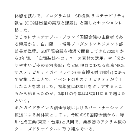
休憩を挟んで、プログラムは「SB横浜 サステナビリティ
報告 (CO2排出量の実態と課題)」と題したセッションに
移った。
はじめにサステナブル・ブランド国際会議の主催者であ
る博展から、白川陽一・博展プロダクトマネジメント部
部長が登壇。SB国際会議を横浜で開催してきた2020年か
ら3年間、「空間装飾へのリユース素材の活用」や「分か
りやすいごみの分別表記」など50項目にわたる
東京MICE
サステナビリティガイドライン
(東京観光財団発行)に沿っ
て実施したことで、イベントのサステナビリティが向上
したことを説明した。初年度は42項目をクリアするとこ
ろから始まったのが、3年目の今年は48項目にまで増えた
という。
またガイドラインの調達領域におけるパートナーシップ
拡張による具体策としては、今回のSB国際会議から、緑
川化成工業(東京・台東)と共同で、業界初のアクリル板の
クローズドリサイクルに取り組んでいる。