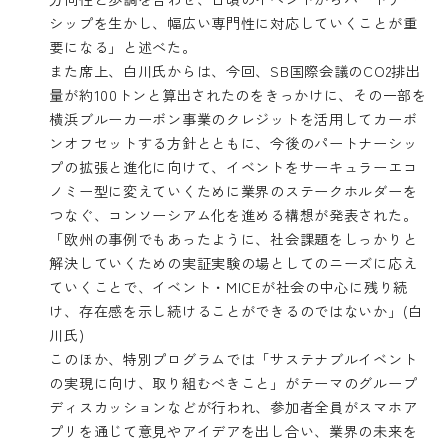
シップを生かし、幅広い専門性に対応していくことが重
要になる」と述べた。
また席上、白川氏からは、今回、SB国際会議のCO2排出
量が約100トンと算出されたのをきっかけに、その一部を
横浜ブルーカーボン事業のクレジットを活用してカーボ
ンオフセットする方針とともに、今後のパートナーシッ
プの拡張と進化に向けて、イベントをサーキュラーエコ
ノミー型に変えていくために業界のステークホルダーを
つなぐ、コンソーシアム化を進める構想が発表された。
「欧州の事例でもあったように、社会課題をしっかりと
解決していくための実証実験の場としてのニーズに応え
ていくことで、イベント・MICEが社会の中心に残り続
け、存在感を示し続けることができるのではないか」(白
川氏)
このほか、特別プログラムでは「サステナブルイベント
の実現に向け、取り組むべきこと」がテーマのグループ
ディスカッションなどが行われ、参加者全員がスマホア
プリを通じて意見やアイデアを出し合い、業界の未来を