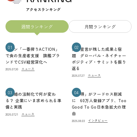
アクセスランキング
週間ランキング
月間ランキング
01
02
キリン「一番搾りACTION」
熊本宣言が残した成果と宿
で食の生産者支援 旗艦ブラ
題 グローバル・ネイチャー
ンドでCSV経営深化へ
ポジティブ・サミットを振り
返る
ニュース
2026.07.30
ニュース
2026.07.27
03
04
同性婚の法制化で何が変わ
「お得」がフードロス削減
る？ 企業にいま求められる準
に 60万人登録アプリ、Too
備と実践
Good To Go日本急拡大の理
由
ニュース
2026.07.21
インタビュー
2026.08.03