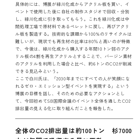
具体的には、博展が緑川化成からアクリル板を買い、イ
ベントで使用した後に自社の制作スタジオで回収・分別
し、緑川化成に引き取ってもらう。これを緑川化成は中
間処理工場で原材料であるペレットに戻し、再びアクリ
ル板を製造する。技術的な課題から100%のリサイクルは
難しいが、現状でも再生材の比率は80％と高いのが特徴
で、今後は、緑川化成から購入する年間10トン弱のアク
リル板の4割を再生アクリルとすることで、バージン素材
のアクリルを利用した場合と比べ、約6トンのCO2が削減
できる見込みという。
ここで白川氏は、「2030年までにすべての人が笑顔にな
れるゼロ・エミッション型イベントを実現する」という
博展の目標を話し、そのための必要なアクションとし
て、今回初めてSB国際会議のイベント全体を通したCO2
排出量の見える化に取り組んだことを報告した。
全体のCO2排出量は約100トン 杉7000