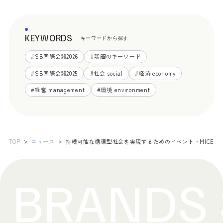
KEYWORDS
キーワードから探す
#
SB国際会議2026
#
話題のキーワード
#
SB国際会議2025
#
社会 social
#
経済 economy
#
経営 management
#
環境 environment
TOP
ニュース
持続可能な循環型社会を実現するためのイベント・MICE運