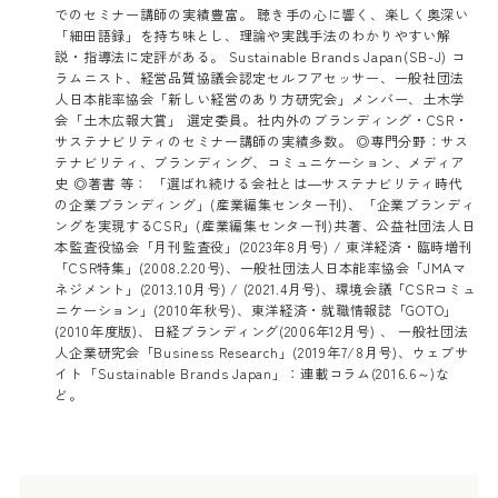
でのセミナー講師の実績豊富。 聴き手の心に響く、楽しく奥深い
「細田語録」を持ち味とし、理論や実践手法のわかりやすい解
説・指導法に定評がある。 Sustainable Brands Japan(SB-J) コ
ラムニスト、経営品質協議会認定セルフアセッサー、一般社団法
人日本能率協会「新しい経営のあり方研究会」メンバー、土木学
会「土木広報大賞」 選定委員。社内外のブランディング・CSR・
サステナビリティのセミナー講師の実績多数。 ◎専門分野：サス
テナビリティ、ブランディング、コミュニケーション、メディア
史 ◎著書 等： 「選ばれ続ける会社とは―サステナビリティ時代
の企業ブランディング」(産業編集センター刊)、「企業ブランディ
ングを実現するCSR」(産業編集センター刊)共著、公益社団法人日
本監査役協会「月刊監査役」(2023年8月号) / 東洋経済・臨時増刊
「CSR特集」(2008.2.20号)、一般社団法人日本能率協会「JMAマ
ネジメント」(2013.10月号) / (2021.4月号)、環境会議「CSRコミュ
ニケーション」(2010年秋号)、東洋経済・就職情報誌「GOTO」
(2010年度版)、日経ブランディング(2006年12月号) 、 一般社団法
人企業研究会「Business Research」(2019年7/8月号)、ウェブサ
イト「Sustainable Brands Japan」：連載コラム(2016.6～)な
ど。