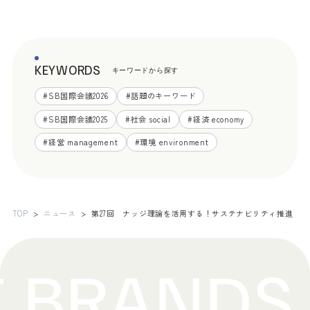
KEYWORDS
キーワードから探す
#
SB国際会議2026
#
話題のキーワード
#
SB国際会議2025
#
社会 social
#
経済 economy
#
経営 management
#
環境 environment
TOP
ニュース
第27回 ナッジ理論を活用する！サステナビリティ推進