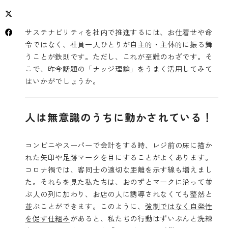
サステナビリティを社内で推進するには、お仕着せや命
令ではなく、社員一人ひとりが自主的・主体的に振る舞
うことが鉄則です。ただし、これが至難のわざです。そ
こで、昨今話題の「ナッジ理論」をうまく活用してみて
はいかがでしょうか。
人は無意識のうちに動かされている！
コンビニやスーパーで会計をする時、レジ前の床に描か
れた矢印や足跡マークを目にすることがよくあります。
コロナ禍では、客同士の適切な距離を示す線も増えまし
た。それらを見た私たちは、おのずとマークに沿って並
ぶ人の列に加わり、お店の人に誘導されなくても整然と
並ぶことができます。このように、
強制ではなく自発性
を促す仕組み
があると、私たちの行動はずいぶんと洗練