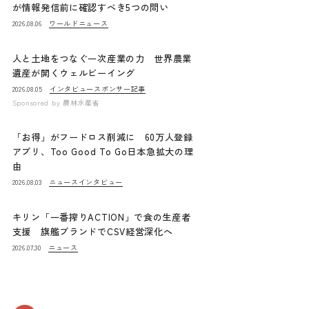
が情報発信前に確認すべき5つの問い
ワールドニュース
2026.08.06
人と土地をつなぐ一次産業の力 世界農業
遺産が開くウェルビーイング
インタビュー
スポンサー記事
2026.08.05
Sponsored by
農林水産省
「お得」がフードロス削減に 60万人登録
アプリ、Too Good To Go日本急拡大の理
由
ニュース
インタビュー
2026.08.03
キリン「一番搾りACTION」で食の生産者
支援 旗艦ブランドでCSV経営深化へ
ニュース
2026.07.30