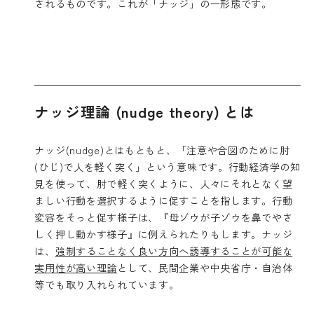
されるものです。これが「ナッジ」の一形態です。
ナッジ理論 (nudge theory) とは
ナッジ(nudge)とはもともと、「注意や合図のために肘
(ひじ)で人を軽く突く」という意味です。行動経済学の知
見を使って、肘で軽く突くように、人々にそれとなく望
ましい行動を選択するように促すことを指します。行動
変容をそっと促す様子は、『母ゾウが子ゾウを鼻でやさ
しく押し動かす様子』に例えられたりもします。ナッジ
は、
強制することなく良い方向へ誘導することが可能な
実用性が高い理論
として、民間企業や中央省庁・自治体
等でも取り入れられています。