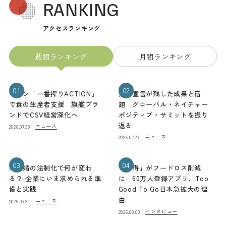
RANKING
アクセスランキング
週間ランキング
月間ランキング
01
02
キリン「一番搾りACTION」
熊本宣言が残した成果と宿
で食の生産者支援 旗艦ブラ
題 グローバル・ネイチャー
ンドでCSV経営深化へ
ポジティブ・サミットを振り
返る
ニュース
2026.07.30
ニュース
2026.07.27
03
04
同性婚の法制化で何が変わ
「お得」がフードロス削減
る？ 企業にいま求められる準
に 60万人登録アプリ、Too
備と実践
Good To Go日本急拡大の理
由
ニュース
2026.07.21
インタビュー
2026.08.03