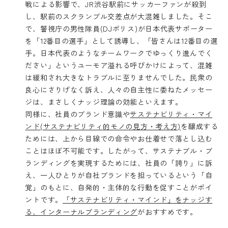
戦による影響で、JR渋谷駅前にサッカーファンが殺到
し、駅前のスクランブル交差点が大混雑しました。そこ
で、警視庁の男性隊員(DJポリス)が日本代表サポーター
を「12番目の選手」として誘導し、「皆さんは12番目の選
手。日本代表のようなチームワークでゆっくり進んでく
ださい」というユーモア溢れる呼びかけによって、混雑
は緩和され大きなトラブルに至りませんでした。民衆の
良心にさりげなく訴え、人々の自主性に委ねたメッセー
ジは、まさしくナッジ理論の効能といえます。
同様に、社員のブランド意識や
サステナビリティ・マイ
ンド(サステナビリティ的モノの見方・考え方)
を醸成する
ためには、上から目線での命令やお仕着せで落とし込む
ことはほぼ不可能です。したがって、サステナブル・ブ
ランディングを実現するためには、社員の「誇り」に訴
え、一人ひとりが自社ブランドを担っているという「自
覚」のもとに、自発的・主体的な行動を促すことがポイ
ントです。
「サステナビリティ・マインド」をナッジす
る、インターナルブランディング
がおすすめです。