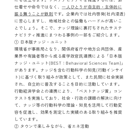
仕着せや命令ではなく、
一人ひとりが自主的・主体的に
振る舞うことが鉄則
です。企業内では社内啓発(社内浸透)
に苦心しますし、地域社会との協働もハードルが高いこ
とでしょう。そこで、ナッジ理論に裏打ちされたサステ
ナビリティ推進にまつわる事例の一部をご紹介します。
① 日本版ナッジ・ユニット
環境省が事務局となり、関係府省庁や地方公共団体、産
業界や有識者等から成る産学政官民連携による「日本版
ナッジ・ユニット(BEST：Behavioral Sciences Team)」
があります。ナッジを含む行動科学の知見(行動インサイ
ト)に基づく取り組みが政策として、また民間に社会実装
され、自立的に普及することを目的に活動しています。
行動経済学会との連携により、「ベストナッジ賞」コン
テストを実施しており、社会・行政の課題の解決に向け
て、ナッジ等の行動科学の理論・知見を活用して行動変
容を促進し、効果を測定した実績のある取り組みを推奨
しています。
② タウンで楽しみながら、省エネ活動