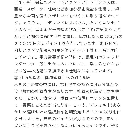
エネルギー会社のスマートタウン・プロジェクトでは、
商業・スポーツ・住宅など多様な都市機能を集積し、緑
豊かな空間を備えた新しいまちづくりに取り組んでいま
す。そこでは、「デマンドレスポンス」というコンセプ
トのもと、エネルギー需給の状況に応じて(電気をたくさ
ん使う時間帯に)省エネを要請し、協力した人には街(当該
タウン)で使えるポイントを付与しています。あわせて、
同じタウンの施設の利用を促すイベント等も同時に開催
しています。電力需要が高い時には、敷地内のショッピ
ングセンター等に出かけることにより、楽しみながらお
得に省エネ活動に参加できる仕組みになっています。
③ 社内食堂の「健康経営」への取り組み
米国のIT企業の中には、福利厚生のために24時間無料で
食べ放題の社員食堂があります。社員の肥満が目立ち始
めたことから、食堂の一番目立つ位置にサラダを配置し
て「野菜をとるのが当たり前」という、デフォルト(あら
かじめ選ばせたい選択肢を初期設定すること)の状態を作
り出しました。無料のバイキング方式ですので、皿いっ
ぱいにサラダを盛り付けるようになったそうです。野菜