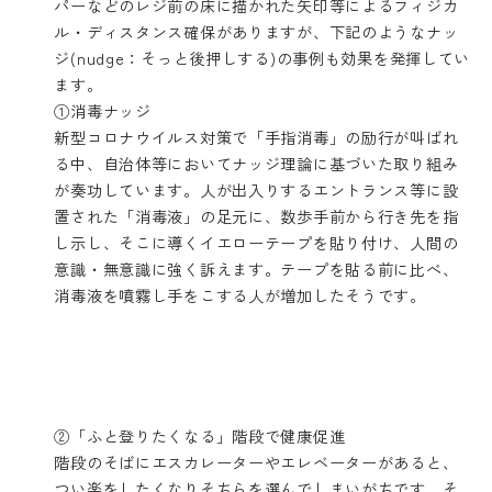
パーなどのレジ前の床に描かれた矢印等によるフィジカ
ル・ディスタンス確保がありますが、下記のようなナッ
ジ(nudge：そっと後押しする)の事例も効果を発揮してい
ます。
①消毒ナッジ
新型コロナウイルス対策で「手指消毒」の励行が叫ばれ
る中、自治体等においてナッジ理論に基づいた取り組み
が奏功しています。人が出入りするエントランス等に設
置された「消毒液」の足元に、数歩手前から行き先を指
し示し、そこに導くイエローテープを貼り付け、人間の
意識・無意識に強く訴えます。テープを貼る前に比べ、
消毒液を噴霧し手をこする人が増加したそうです。
②「ふと登りたくなる」階段で健康促進
階段のそばにエスカレーターやエレベーターがあると、
つい楽をしたくなりそちらを選んでしまいがちです。そ