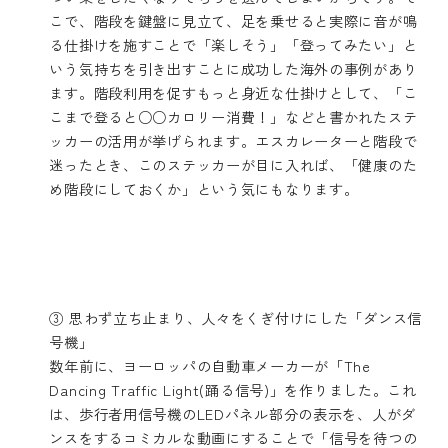
こで、階段を鍵盤に見立て、足を乗せると実際に音が鳴
る仕掛けを施すことで「楽しそう」「登ってみたい」と
いう気持ちを引き出すことに成功した海外の事例があり
ます。階段利用を促すもっと身近な仕掛けとして、「こ
こまで登ると○○カロリー消費！」などと書かれたステ
ッカーの活用が挙げられます。エスカレーターと階段で
迷ったとき、このステッカーが目に入れば、「健康のた
め階段にしておくか」という気にもなります。
③ 思わず立ち止まり、人々をくぎ付けにした「ダンス信
号機」
数年前に、ヨーロッパの自動車メーカーが「The
Dancing Traffic Light(踊る信号)」を作りました。これ
は、歩行者用信号機のLEDパネル部分の表示を、人がダ
ンスをするコミカルな動画にすることで「信号を待つの