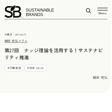
Menu
公開日：
2021.08.25
細田 悦弘
コラム
第27回 ナッジ理論を活用する！サステナビ
リティ推進
#
行動変容
#
社会 social
細田 悦弘