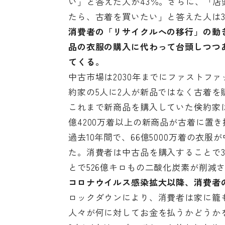
い」と答えた人が43％。さらに、「
たら、古着を買いたい」と答えた人は3
消費者の「リサイクルへの移行」の動
品の衣服の購入に代わって台頭しつつ
てくる。
中古市場は2030年までにファストフ
約家の5人に2人が新品ではなく古着を
これまで新商品を購入していた倹約家は
億4200万着以上の新商品が古着に置
過去10年間で、66億5000万着の衣
た。消費者は中古品を購入することで3
とで526億キロもの二酸化炭素が削減
コロナウイルス感染拡大以降、消費者
ロックダウンにより、消費者は家に籠
人々が何に対してお金を払うかどうか