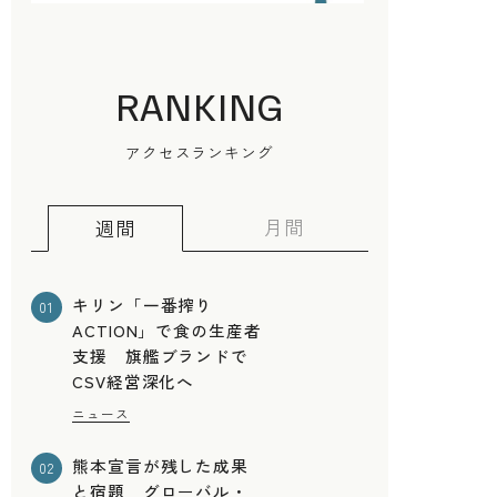
RANKING
アクセスランキング
月間
週間
キリン「一番搾り
01
ACTION」で食の生産者
支援 旗艦ブランドで
CSV経営深化へ
ニュース
熊本宣言が残した成果
02
と宿題 グローバル・