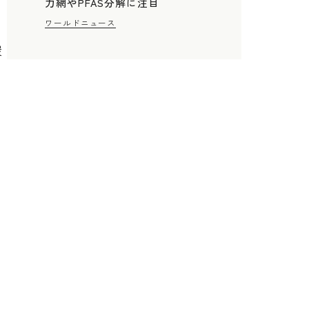
力網やPFAS分解に注目
ワールドニュース
炭