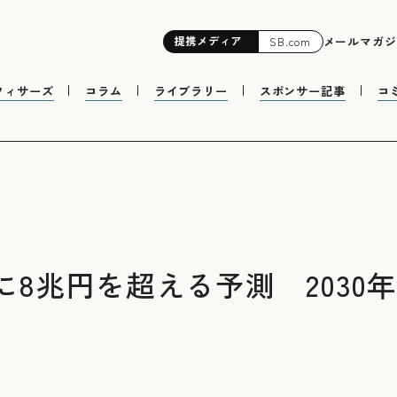
提携
メディア
メールマガジ
SB.com
フィサーズ
コラム
ライブラリー
スポンサー記事
コ
でに8兆円を超える予測 203