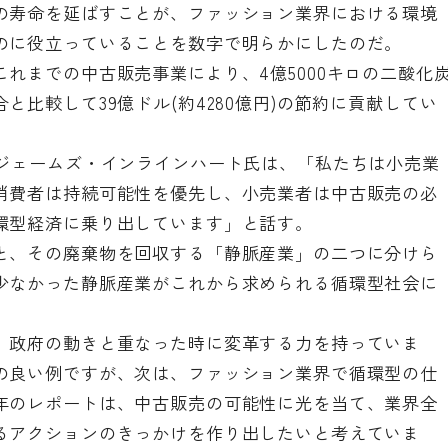
の寿命を延ばすことが、ファッション業界における環境
のに役立っていることを数字で明らかにしたのだ。
れまでの中古販売事業により、4億5000キロの二酸化
比較して39億ドル(約4280億円)の節約に貢献してい
のジェームズ・インラインハート氏は、「私たちは小売業
消費者は持続可能性を優先し、小売業者は中古販売の必
環型経済に乗り出しています」と話す。
と、その廃棄物を回収する「静脈産業」の二つに分けら
少なかった静脈産業がこれから求められる循環型社会に
、政府の動きと重なった時に変革する力を持っていま
の良い例ですが、次は、ファッション業界で循環型の仕
年のレポートは、中古販売の可能性に光を当て、業界全
るアクションのきっかけを作り出したいと考えていま