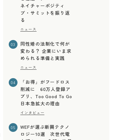
ネイチャーポジティ
ブ・サミットを振り返
る
ニュース
同性婚の法制化で何が
03
変わる？ 企業にいま求
められる準備と実践
ニュース
「お得」がフードロス
04
削減に 60万人登録ア
プリ、Too Good To Go
日本急拡大の理由
インタビュー
WEFが選ぶ新興テクノ
05
加
ロジー10選 次世代電