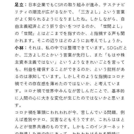
足立：
日本企業でもCSRの取り組みが進み、サステナビ
リティの潮流が広がるなかで、「三方よし」という言葉
がよく知られるようになりましたね。しかしながら、自
由主義経済とどう折り合いをつけるのか、「世間よし」
の「世間」とはどこまでを指すのか、と指摘する声も聞
かれます。そこの辺りはどのようにお考えでしょうか。
小林：
それは、私の中では整理できています。SDGsだと
か、三方よしだとかいう言葉が先行し、また「もはや株
主資本主義ではない」というようなきれいごとを言って
も、利益を確保することができるのか、という批判があ
るのは承知しています。しかしそのような指摘はコロナ
禍でその存在感を薄めたのではないか、と考えていま
す。コロナ禍で世界中みんなが苦しんだことで、基本的
に人間の心に大きな変化が生じたのではないかと思いま
す。
コロナ禍を筆頭にわれわれが今、苦しんでいる問題、例
えば差別やテロ、災害などもそうですが、これらはほと
んどが世界共通のものです。しかもこのインターネット
の発達した世の中にあって、われわれはそれを瞬時に、