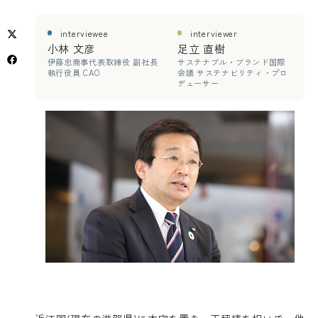
interviewee
interviewer
小林 文彦
足立 直樹
伊藤忠商事代表取締役 副社長
サステナブル・ブランド国際
執行役員 CAO
会議 サステナビリティ・プロ
デューサー