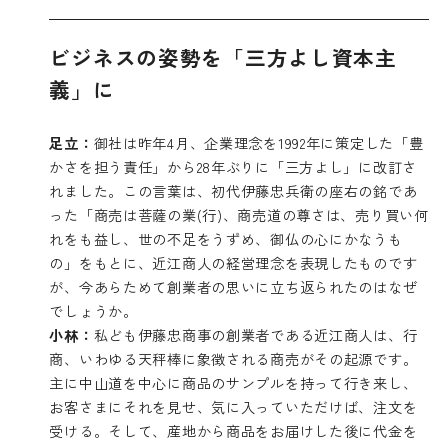
ビジネスの姿勢を「三方よし資本主
義」に
足立：
御社は昨年4月、企業理念を1992年に策定した「豊
かさを担う責任」から28年ぶりに「三方よし」に改訂さ
れました。この言葉は、初代伊藤忠兵衛の座右の銘であ
った「商売は菩薩の業(行)、商売道の尊さは、売り買い何
れをも益し、世の不足をうずめ、御仏の心にかなうも
の」をもとに、近江商人の経営理念を表現したものです
が、今あらためて創業者の思いに立ち返られたのはなぜ
でしょうか。
小林：
私ども伊藤忠商事の創業者である近江商人は、行
商、いわゆる天秤棒に象徴される商売がその起源です。
主に中山道を中心に商品のサンプルを持って行き来し、
お客さまにそれを見せ、気に入っていただけば、注文を
受ける。そして、産地から商品をお届けした後に代金を