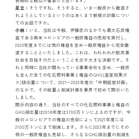
長期的な観点が重要だと思います。
足立：
そうですね。そうすると、いま一般炭から撤退さ
れようとしているというのはあくまで新規の計画につい
てのお話ですか。
小林：
いえ、当社は今般、伊藤忠のなかでも最大石炭権
益である南米コロンビアの一般炭権益の売却を実行し、
2023年度までには他の権益を含め一般炭権益から完全撤
退することといたしました。これは、われわれが脱炭素
社会を目指すのだということを示す大きな決断です。そ
れと同時に当社が関わっている事業会社も含め、一般炭
も含んだ全ての化石燃料事業と権益のGHG(温室効果ガ
ス)排出量について、2021〜2023年度の「中期経営計画」
のなかで、その総量と削減計画を業界で初めて開示いた
しました。
開示内容の通り、当社のすべての化石燃料事業と権益の
GHG排出量は2018年度は3700万トンに上るのですが、今
般のコロンビアでの権益の売却によって2021年度には
2100万トンにまで削減します。さらに2023年までにその
他の一般炭権益も売却し、さらなるGHG排出量の削減を