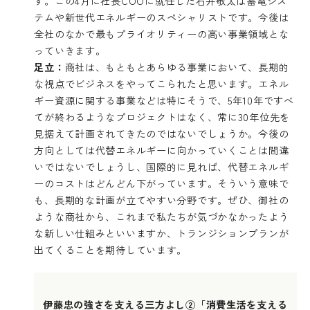
す。この4月に社長COOに就任した石井敬太は蓄電シス
テムや新世代エネルギーのスペシャリストです。今後は
全社のなかで最もプライオリティーの高い事業領域とな
っていきます。
足立：
商社は、もともとあらゆる事業において、長期的
な視点でビジネスをやってこられたと思います。エネル
ギー資源に関する事業などは特にそうで、5年10年ですべ
てが終わるようなプロジェクトはなく、常に30年位先を
見据えて計画されてきたのではないでしょうか。今後の
方向としては代替エネルギーに向かっていくことは間違
いではないでしょうし、国際的に見れば、代替エネルギ
ーのコストはどんどん下がっています。そういう意味で
も、長期的な計画が立てやすい分野です。ぜひ、御社の
ような商社から、これまで私たちが気づかなかったよう
な新しい仕組みといいますか、トランジションプランが
出てくることを期待しています。
伊藤忠の強さを支える三方よし
②「消費生活を支える