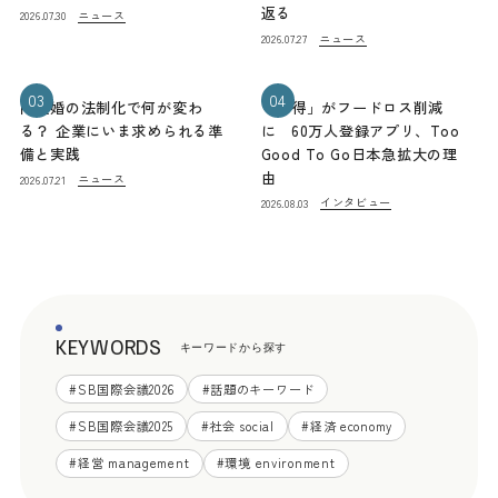
返る
ニュース
2026.07.30
ニュース
2026.07.27
03
04
同性婚の法制化で何が変わ
「お得」がフードロス削減
る？ 企業にいま求められる準
に 60万人登録アプリ、Too
備と実践
Good To Go日本急拡大の理
由
ニュース
2026.07.21
インタビュー
2026.08.03
KEYWORDS
キーワードから探す
#
SB国際会議2026
#
話題のキーワード
#
SB国際会議2025
#
社会 social
#
経済 economy
#
経営 management
#
環境 environment