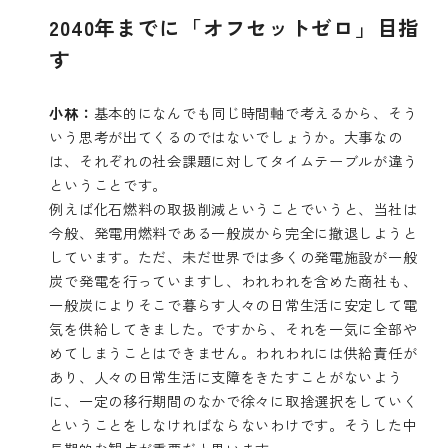
2040年までに「オフセットゼロ」目指
す
小林：
基本的になんでも同じ時間軸で考えるから、そう
いう思考が出てくるのではないでしょうか。大事なの
は、それぞれの社会課題に対してタイムテーブルが違う
ということです。
例えば化石燃料の取扱削減ということでいうと、当社は
今般、発電用燃料である一般炭から完全に撤退しようと
しています。ただ、未だ世界では多くの発電施設が一般
炭で発電を行っていますし、われわれを含めた商社も、
一般炭によりそこで暮らす人々の日常生活に安定して電
気を供給してきました。ですから、それを一気に全部や
めてしまうことはできません。われわれには供給責任が
あり、人々の日常生活に支障をきたすことがないよう
に、一定の移行期間のなかで徐々に取捨選択をしていく
ということをしなければならないわけです。そうした中