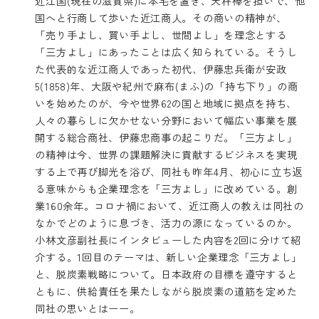
近江国(現在の滋賀県)に本宅を置き、天秤棒を担いで、他
国へと行商して歩いた近江商人。その商いの精神が、
「売り手よし、買い手よし、世間よし」を理念とする
「三方よし」にあったことは広く知られている。そうし
た代表的な近江商人であった初代、伊藤忠兵衛が安政
5(1858)年、大阪や紀州で麻布(まふ)の「持ち下り」の商
いを始めたのが、今や世界62の国と地域に拠点を持ち、
人々の暮らしに欠かせない分野において幅広い事業を展
開する総合商社、伊藤忠商事の起こりだ。「三方よし」
の精神は今、世界の課題解決に貢献するビジネスを実現
する上で再び脚光を浴び、同社も昨年4月、初心に立ち返
る意味からも企業理念を「三方よし」に改めている。創
業160余年。コロナ禍において、近江商人の教えは同社の
なかでどのように息づき、活力の源になっているのか。
小林文彦副社長にインタビューした内容を2回に分けて紹
介する。1回目のテーマは、新しい企業理念「三方よし」
と、脱炭素戦略について。日本政府の目標を遵守すると
ともに、供給責任を果たしながら脱炭素の道筋を定めた
同社の思いとはーー。