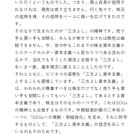
いただくというものでした。つまり、商人自身が信用さ
れなければ、商売は成り立ちません。行く先々で、地元
の信用を得、その信用をベースに商いを広げてきたので
す。
そのなかで生まれたのが「三方よし」の精神です。売り
手も買い手も世間も、みんなが幸せでなければ商売は継
続できません。今、世の中もこれまでの株主資本主義か
らステークホルダー資本主義へと変わりつつある流れの
なかで、当社でもそうした潮流と合致する「三方よし」
をいま一度、基本理念に据えることとしたのです。
それとともに、ビジネスの姿勢を「三方よし資本主義」
とすることも提唱しています。「三方よし資本主義」と
は、われわれが尊重すべきは株主だけでなく売り手も買
い手も世間にとってもいい「三方よし」であるとする資
本主義であり、株主はそのなかの一つです。これはSDGs
の精神とも合致するものです。中期経営計画の二本柱の
一つに「SDGsへの貢献・取組強化」を定め、それに符号
するものとして、「三方よし資本主義」の信念を示して
いるのもそのためです。