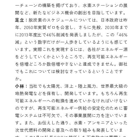
ーチェーンの構築を掲げており、水素ステーションの展
開など、新たなビジネス機会の創出を目指しています。
足立：
脱炭素のスケジュールについては、日本政府は昨
年、2050年実質ゼロを公言し、さらに先般、2030年まで
に2013年度比で46％削減を発表しましたが、この「46%
減」という数字だけが一人歩きしているようにも感じて
います。実際これを実現するには、各社がエネルギー源
をどうしていくかというところで、再生可能エネルギー
を倍増どころか数倍増やさないと達成できません。御社
でもこれについては検討なさっているということです
か。
小林：
当社でも太陽光、洋上・陸上風力、世界最大級の
地熱発電などを保有し、開発しています。もちろん再生
可能エネルギーへの転換を進めていかなければいけない
のですが、再生可能エネルギー供給の安定化のために蓄
電システムは不可欠で、その事業展開に力を注いでいま
す。また、お伝えした通り、水素・アンモニアといった
次世代燃料の開発と普及への取り組みも発表していま