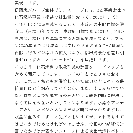
実現します。
伊藤忠グループ全体では、スコープ1、2、3と事業会社の
化石燃料事業・権益の排出量において、2030年までに
2018年比で40%削減することで日本政府の中間目標を遵
守し（※2030年までの日本政府目標である2013年比46％
削減は、2018年を基準にすると39%削減となる）、さら
に2040年までに脱炭素化に向けたさまざまなGHG削減に
貢献し得るビジネスの拡大により、排出残余分を差し引
きゼロとする「オフセットゼロ」を目指します。
このように化石燃料の取扱削減の計画をロードマップも
含めて開示しています。一方このことはとりもなおさ
ず、これまで私どもが供給していた電力などに対する供
給責任にどう対応していくのか、また、そこから得てい
た利益をどこで補填するのかという問題を同時に解決し
なくてはならないということになります。水素やアンモ
ニアといったビジネスはまだまだ時間がかかりますし、
収益に至るのはずっと先だと思いますが、それでもまず
はどこかで始めなければいけません。今回の中期経営計
画のなかでは水素やアンモニアによる次世代燃料バリュ