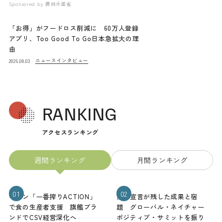
Sponsored by
農林水産省
「お得」がフードロス削減に 60万人登録
アプリ、Too Good To Go日本急拡大の理
由
ニュース
インタビュー
2026.08.03
RANKING
アクセスランキング
週間ランキング
月間ランキング
01
02
キリン「一番搾りACTION」
熊本宣言が残した成果と宿
で食の生産者支援 旗艦ブラ
題 グローバル・ネイチャー
ンドでCSV経営深化へ
ポジティブ・サミットを振り