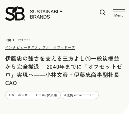
Menu
公開日：
2021.07.05
インタビュー
サステナブル・オフィサーズ
伊藤忠の強さを支える三方よし①一般炭権益
から完全撤退 2040年までに「オフセットゼ
ロ」実現へ――小林文彦・伊藤忠商事副社長
CAO
#
カーボンニュートラル/脱炭素
#
環境 environment