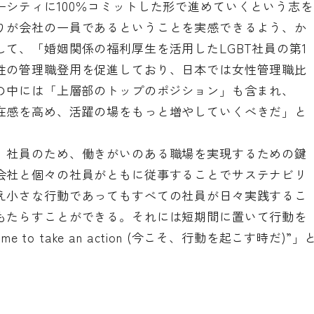
シティに100％コミットした形で進めていくという志を
りが会社の一員であるということを実感できるよう、か
て、「婚姻関係の福利厚生を活用したLGBT社員の第1
性の管理職登用を促進しており、日本では女性管理職比
この中には「上層部のトップのポジション」も含まれ、
在感を高め、活躍の場をもっと増やしていくべきだ」と
、社員のため、働きがいのある職場を実現するための鍵
会社と個々の社員がともに従事することでサステナビリ
え小さな行動であってもすべての社員が日々実践するこ
もたらすことができる。それには短期間に置いて行動を
e to take an action (今こそ、行動を起こす時だ)”」