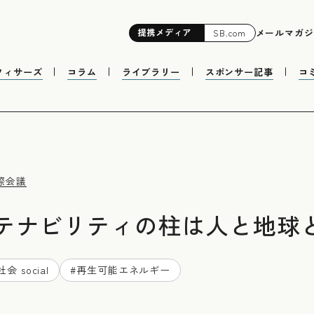
提携
メディア
メールマガジ
SB.com
フィサーズ
コラム
ライブラリー
スポンサー記事
コ
際会議
テナビリティの柱は人と地球
社会 social
#
再生可能エネルギー