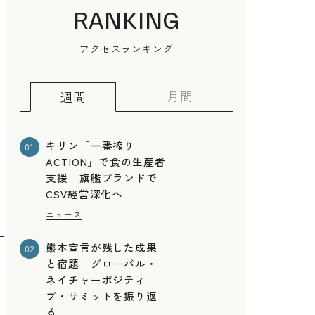
RANKING
アクセスランキング
月間
週間
キリン「一番搾り
01
ACTION」で食の生産者
支援 旗艦ブランドで
CSV経営深化へ
ニュース
熊本宣言が残した成果
02
と宿題 グローバル・
ネイチャーポジティ
ブ・サミットを振り返
る