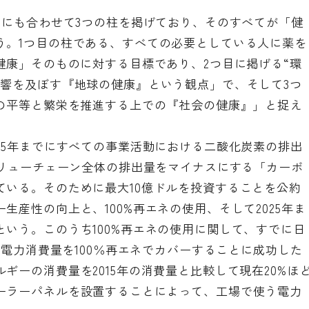
sにも合わせて3つの柱を掲げており、そのすべてが「健
う。1つ目の柱である、すべての必要としている人に薬を
健康」そのものに対する目標であり、2つ目に掲げる“環
影響を及ぼす『地球の健康』という観点」で、そして3つ
人の平等と繁栄を推進する上での『社会の健康』」と捉え
25年までにすべての事業活動における二酸化炭素の排出
バリューチェーン全体の排出量をマイナスにする「カーボ
ている。そのために最大10億ドルを投資することを公約
生産性の向上と、100%再エネの使用、そして2025年ま
いう。このうち100%再エネの使用に関して、すでに日
の電力消費量を100％再エネでカバーすることに成功した
ギーの消費量を2015年の消費量と比較して現在20%ほ
ーラーパネルを設置することによって、工場で使う電力