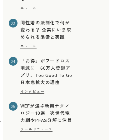
ニュース
同性婚の法制化で何が
03
変わる？ 企業にいま求
められる準備と実践
ニュース
「お得」がフードロス
04
削減に 60万人登録ア
プリ、Too Good To Go
日本急拡大の理由
インタビュー
WEFが選ぶ新興テクノ
05
ロジー10選 次世代電
力網やPFAS分解に注目
ど
ワールドニュース