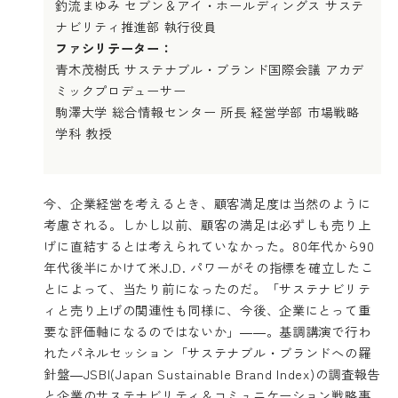
釣流まゆみ セブン＆アイ・ホールディングス サステ
ナビリティ推進部 執行役員
ファシリテーター：
青木茂樹氏 サステナブル・ブランド国際会議 アカデ
ミックプロデューサー
駒澤大学 総合情報センター 所長 経営学部 市場戦略
学科 教授
今、企業経営を考えるとき、顧客満足度は当然のように
考慮される。しかし以前、顧客の満足は必ずしも売り上
げに直結するとは考えられていなかった。80年代から90
年代後半にかけて米J.D. パワーがその指標を確立したこ
とによって、当たり前になったのだ。「サステナビリテ
ィと売り上げの関連性も同様に、今後、企業にとって重
要な評価軸になるのではないか」――。基調講演で行わ
れたパネルセッション「サステナブル・ブランドへの羅
針盤―JSBI(Japan Sustainable Brand Index)の調査報告
と企業のサステナビリティ＆コミュニケーション戦略事