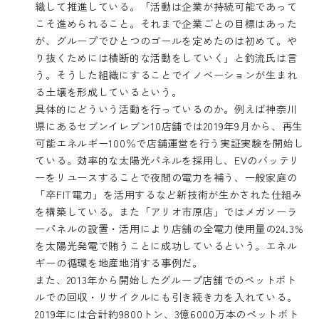
織して推進している。「活動は企業が持続可能であって
こそ進められること。それまで企業ごとの目標はあった
が、グループでひとつのゴールを定めたのは初めて。や
り抜くためには横断的な活動をしていく」と釣流氏は言
う。そうした組織にすることでイノベーションが生まれ
る土壌を形成しているという。
具体的にどういう活動を行っているのか。例えば神奈川
県にあるセブンイレブン10店舗では2019年9月から、再生
可能エネルギー100％で店舗運営を行う実証実験を開始し
ている。効率的な太陽光パネルを採用し、EVのバッテリ
ーをリユースすることで夜間の電力を補う、一般家庭の
「卒FIT電力」を活用するなど新技術が生かされた仕組み
を構築している。また「アリオ市原店」ではメガソーラ
ーパネルの設置・活用により店舗の全電力使用量の24.3%
を太陽光発電で賄うことに成功しているという。エネル
ギーの循環を地産地消する事例だ。
また、2013年から開始したグループ店舗でのペットボト
ルでの回収・リサイクルにも引き続き力を入れている。
2019年には合計約9800トン、3億6000万本のペットボト