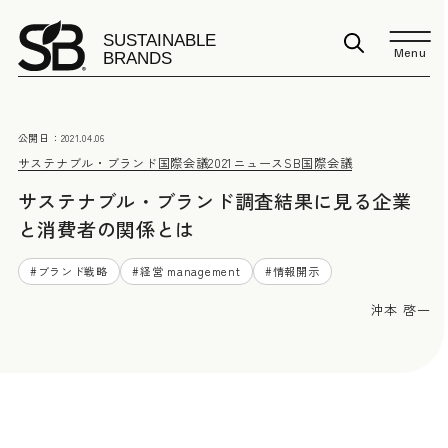
Menu
公開日：
2021.04.06
サステナブル・ブランド国際会議2021
ニュース
SB国際会議
サステナブル・ブランド調査結果に見る企業
と消費者の関係とは
#
ブランド戦略
#
経営 management
#
情報開示
沖本 啓一