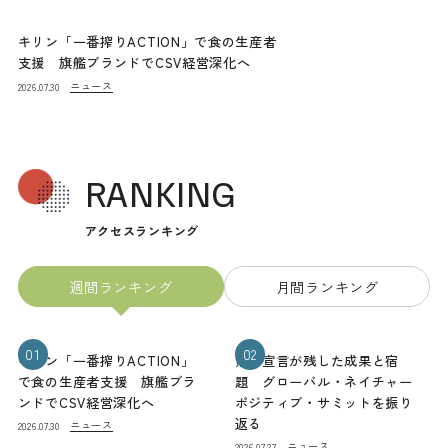
キリン「一番搾りACTION」で食の生産者
支援 旗艦ブランドでCSV経営深化へ
ニュース
2026.07.30
RANKING
アクセスランキング
週間ランキング
月間ランキング
01
02
キリン「一番搾りACTION」
熊本宣言が残した成果と宿
で食の生産者支援 旗艦ブラ
題 グローバル・ネイチャー
ンドでCSV経営深化へ
ポジティブ・サミットを振り
返る
ニュース
2026.07.30
ニュース
2026.07.27