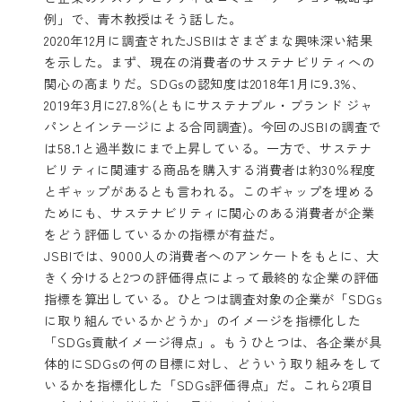
例」で、青木教授はそう話した。
2020年12月に調査されたJSBIはさまざまな興味深い結果
を示した。まず、現在の消費者のサステナビリティへの
関心の高まりだ。SDGsの認知度は2018年1月に9.3%、
2019年3月に27.8％(ともにサステナブル・ブランド ジャ
パンとインテージによる合同調査)。今回のJSBIの調査で
は58.1と過半数にまで上昇している。一方で、サステナ
ビリティに関連する商品を購入する消費者は約30％程度
とギャップがあるとも言われる。このギャップを埋める
ためにも、サステナビリティに関心のある消費者が企業
をどう評価しているかの指標が有益だ。
JSBIでは、9000人の消費者へのアンケートをもとに、大
きく分けると2つの評価得点によって最終的な企業の評価
指標を算出している。ひとつは調査対象の企業が「SDGs
に取り組んでいるかどうか」のイメージを指標化した
「SDGs貢献イメージ得点」。もうひとつは、各企業が具
体的にSDGsの何の目標に対し、どういう取り組みをして
いるかを指標化した「SDGs評価得点」だ。これら2項目