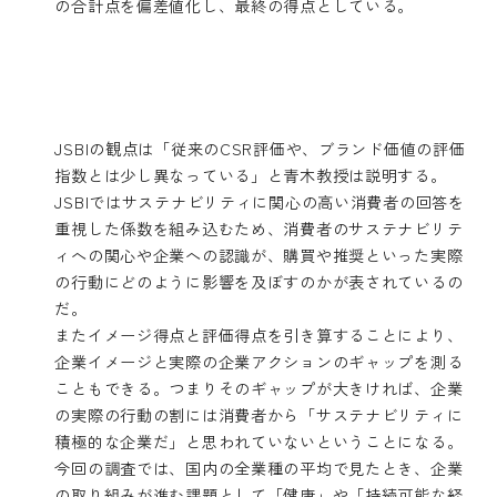
の合計点を偏差値化し、最終の得点としている。
JSBIの観点は「従来のCSR評価や、ブランド価値の評価
指数とは少し異なっている」と青木教授は説明する。
JSBIではサステナビリティに関心の高い消費者の回答を
重視した係数を組み込むため、消費者のサステナビリテ
ィへの関心や企業への認識が、購買や推奨といった実際
の行動にどのように影響を及ぼすのかが表されているの
だ。
またイメージ得点と評価得点を引き算することにより、
企業イメージと実際の企業アクションのギャップを測る
こともできる。つまりそのギャップが大きければ、企業
の実際の行動の割には消費者から「サステナビリティに
積極的な企業だ」と思われていないということになる。
今回の調査では、国内の全業種の平均で見たとき、企業
の取り組みが進む課題として「健康」や「持続可能な経