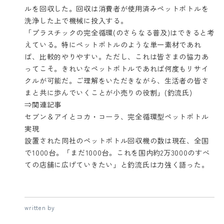
ルを回収した。回収は消費者が使用済みペットボトルを
洗浄した上で機械に投入する。
「プラスチックの完全循環(のさらなる普及)はできると考
えている。特にペットボトルのような単一素材であれ
ば、比較的やりやすい。ただし、これは皆さまの協力あ
ってこそ。きれいなペットボトルであれば何度もリサイ
クルが可能だ。ご理解をいただきながら、生活者の皆さ
まと共に歩んでいくことが小売りの役割」(釣流氏)
⇒関連記事
セブン＆アイとコカ・コーラ、完全循環型ペットボトル
実現
設置された同社のペットボトル回収機の数は現在、全国
で1000台。「まだ1000台。これを国内約2万3000のすべ
ての店舗に広げていきたい」と釣流氏は力強く語った。
written by