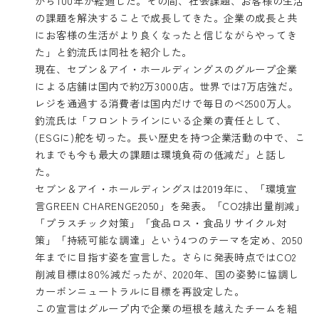
から100年が経過した。その間、社会課題、お客様の生活
の課題を解決することで成長してきた。企業の成長と共
にお客様の生活がより良くなったと信じながらやってき
た」と釣流氏は同社を紹介した。
現在、セブン＆アイ・ホールディングスのグループ企業
による店舗は国内で約2万3000店。世界では7万店強だ。
レジを通過する消費者は国内だけで毎日のべ2500万人。
釣流氏は「フロントラインにいる企業の責任として、
(ESGに)舵を切った。長い歴史を持つ企業活動の中で、こ
れまでも今も最大の課題は環境負荷の低減だ」と話し
た。
セブン＆アイ・ホールディングスは2019年に、「環境宣
言GREEN CHARENGE2050」を発表。「CO2排出量削減」
「プラスチック対策」「食品ロス・食品リサイクル対
策」「持続可能な調達」という4つのテーマを定め、2050
年までに目指す姿を宣言した。さらに発表時点ではCO2
削減目標は80％減だったが、2020年、国の姿勢に協調し
カーボンニュートラルに目標を再設定した。
この宣言はグループ内で企業の垣根を越えたチームを組