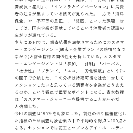
済成長と雇用」、「インフラとイノベーション」に消費
者の注目が集まっている傾向が見られた。一方で「海洋
保全」や「不平等の是正」、「貧困」といった課題に対
しては、国内企業が貢献しているという消費者の認識の
広がりが遅れている。
さらにJSBIでは、調査結果を深掘りするためにカスタマ
ー・エンゲージメント(顧客と企業ブランドの感情的なつ
ながり)と評価指標の関係性も分析している。カスタマ
ー・エンゲージメントは「参加」「評判」「パーパス」
「社会性」「ブランド」「エコ」「労働環境」という7つ
の因子で分類した。この分析は持続可能な社会に対して
アクションしたいと思っている消費者を企業がどう支え
るのか、という観点で重要なポイントになる。青木教授
は「カスタマー・ジャーニーを提供することが肝心だ」
と強調した。
今回の調査は180社を対象にした。前述の通り偏差値化し
た指標のため調査対象企業の中で平均的な得点は100点と
なる。セッションでは花王とセブン＆アイ・ホールディ