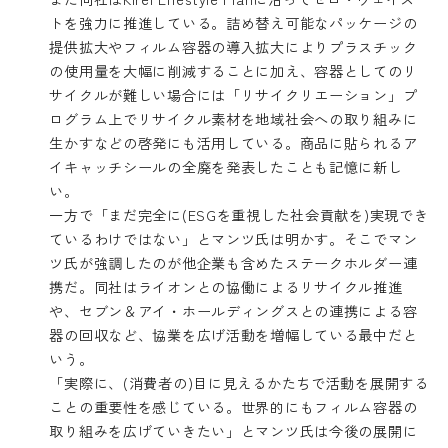
トを強力に推進している。詰め替え可能なパッケージの
提供拡大やフィルム容器の導入拡大によりプラスチック
の使用量を大幅に削減することに加え、容器としてのリ
サイクルが難しい場合には「リサイクリエーション」プ
ログラム上でリサイクル素材を地域社会への取り組みに
生かすなどの啓発にも活用している。商品に貼られるア
イキャッチシールの全廃を発表したことも記憶に新し
い。
一方で「まだ完全に(ESGを重視した社会貢献を)実現でき
ているわけではない」とマンツ氏は明かす。そこでマン
ツ氏が強調したのが他企業も含めたステークホルダー連
携だ。同社は
ライオンとの協働によるリサイクル推進
や、セブン＆アイ・ホールディングスとの連携による容
器の回収など、協業を広げ活動を増幅している最中だと
いう。
「実際に、(消費者の)目に見えるかたちで活動を展開する
ことの重要性を感じている。世界的にもフィルム容器の
取り組みを広げていきたい」とマンツ氏は今後の展開に