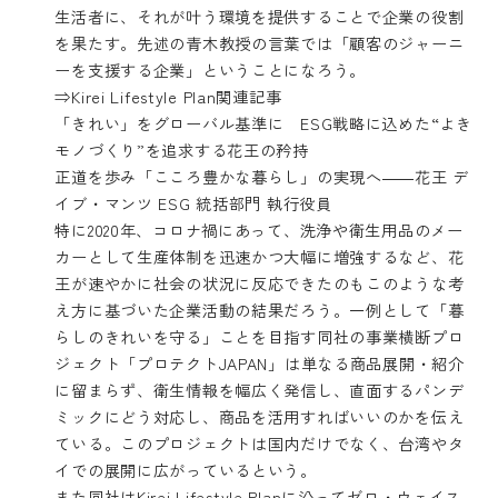
生活者に、それが叶う環境を提供することで企業の役割
を果たす。先述の青木教授の言葉では「顧客のジャーニ
ーを支援する企業」ということになろう。
⇒Kirei Lifestyle Plan関連記事
「きれい」をグローバル基準に ESG戦略に込めた“よき
モノづくり”を追求する花王の矜持
正道を歩み「こころ豊かな暮らし」の実現へ――花王 デ
イブ・マンツ ESG 統括部門 執行役員
特に2020年、コロナ禍にあって、洗浄や衛生用品のメー
カーとして生産体制を迅速かつ大幅に増強するなど、花
王が速やかに社会の状況に反応できたのもこのような考
え方に基づいた企業活動の結果だろう。一例として「暮
らしのきれいを守る」ことを目指す同社の事業横断プロ
ジェクト「プロテクトJAPAN」は単なる商品展開・紹介
に留まらず、衛生情報を幅広く発信し、直面するパンデ
ミックにどう対応し、商品を活用すればいいのかを伝え
ている。このプロジェクトは国内だけでなく、台湾やタ
イでの展開に広がっているという。
また同社はKirei Lifestyle Planに沿ってゼロ・ウェイス