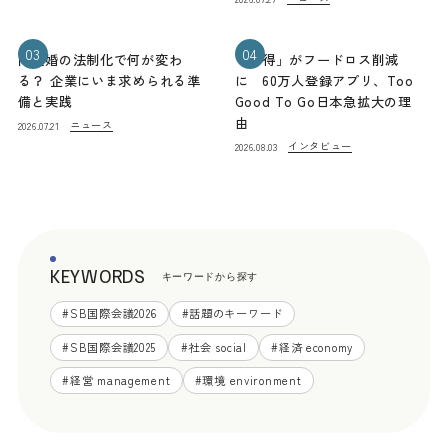
03
04
同性婚の法制化で何が変わ
「お得」がフードロス削減
る？ 企業にいま求められる準
に 60万人登録アプリ、Too
備と実践
Good To Go日本急拡大の理
由
ニュース
2026.07.21
インタビュー
2026.08.03
KEYWORDS
キーワードから探す
#
SB国際会議2026
#
話題のキーワード
#
SB国際会議2025
#
社会 social
#
経済 economy
#
経営 management
#
環境 environment