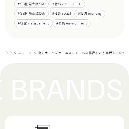
#
SB国際会議2026
#
話題のキーワード
#
SB国際会議2025
#
社会 social
#
経済 economy
#
経営 management
#
環境 environment
TOP
ニュース
真のサーキュラーエコノミーへの移行をどう実現していく