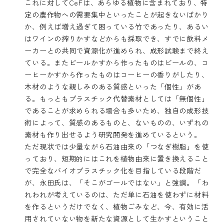
これに対してCeFは、あらゆる植物に含まれており、特
定の農作物への需要集中といったことが起きないばかり
か、例えば増え過ぎて困っている竹であったり、あるい
はワインの搾りかすなどからも採取でき、すでに飲料メ
ーカーとの共同で資源化が進められ、成形試験まで終え
ている。またビールかすから作ったものはビールの、コ
ーヒーかすから作ったものはコーヒーの香りがしたり、
木材のような親しみのある質感といった「個性」があ
る。もっともプラスチック代替素材としては「無個性」
であることが求められる場合も多いため、独自の成形技
術によって、質感のあるものと、ないものの、いずれの
素材も作り出せるよう研究開発を進めているという。
ただ現状では少量ながら石油由来の「つなぎ樹脂」を使
っており、短期的にはこれを植物由来に置き換えること
で完全なバイオプラスチック化を目指している段階だ
が、永田氏は、「そこがゴールではない」と強調。「わ
れわれが考えているのは、ただ単に石油を使わずに材料
を作るというだけでなく、植物ごみなど、今、有効に活
用されていない物を新たな資源として生かすということ