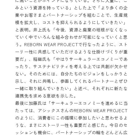
に高いことがポイントになっている。さらに大量に、ご
みという資源を持っている」とした上で「より多くの企
業やお客さまとパートナーシップを組むことで、生産規
模を拡大し、コストを抑えられるようにしていきたい」
と表明。井上氏も「今後、資源と廃棄の垣根がなくなっ
ていく中でいろんな組み合わせが可能になっていくと思
う。REBORN WEAR PROJECTで行なったように、スト
ーリー性に共感していただけるような仕掛けづくりが重
要だ」、稲継氏も「やはりサーキュラーエコノミーであ
ったり、サステナビリティを考える上では共創が欠かせ
ない。そのためには、自分たちのビジョンをしっかりと
示し、それに共鳴し、参画してくれるパートナーとぜひ
一緒に取り組んでいきたい」と述べ、それぞれに新たな
連携先を求める意欲を示した。
最後に加藤氏は「サーキュラーエコノミーを進めるに当
たっては、アシックスさんのREBORN WEAR PROJECT
のように、消費者にこの循環に参加したいと思わせるよ
うな、まさにストーリー性も重要だと感じた。今日のセ
ッションも機会に、パートナーシップの輪をどんどん広