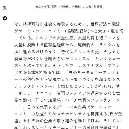
右上から時計回りに稲継氏、永田氏、井上氏、加藤氏
今、持続可能な社会を実現するために、世界経済の潮流
がサーキュラーエコノミー(循環型経済)へと大きく舵を切
っている。これまでの大量生産、大量消費を経てモノを
大量に廃棄する直線型経済から、廃棄物のリサイクルを
推し進めるだけでなく、時代はさらにその先、そもそも
廃棄物が出ない仕組みをいかにつくるか、というフェー
ズへと移っている。そうした中、サステナブル・ブラン
ド国際会議2021横浜では、「真のサーキュラーエコノミ
ーへの移行をどう実現する？〜モノづくりを超えたシス
テミックチェンジ〜」と題したセッションが行われ、サ
ーキュラーエコノミー専門のメディアを運営するなど世
界の動向に詳しい加藤佑・ハーチ代表をファシリテータ
ーに、日本を代表するグローバル企業でサーキュラーエ
コノミーの観点からサステナビリティを見据える3氏が登
壇。それぞれの企業の取り組みを通じて日本、そして世
界におけるサーキュラーエコノミーの可能性が議論され