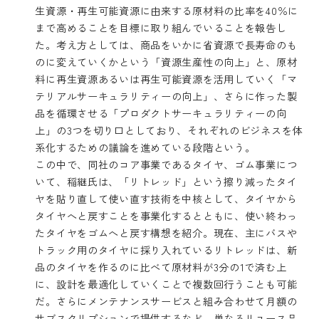
生資源・再生可能資源に由来する原材料の比率を40％に
まで高めることを目標に取り組んでいることを報告し
た。考え方としては、商品をいかに省資源で長寿命のも
のに変えていくかという「資源生産性の向上」と、原材
料に再生資源あるいは再生可能資源を活用していく「マ
テリアルサーキュラリティーの向上」、さらに作った製
品を循環させる「プロダクトサーキュラリティーの向
上」の3つを切り口としており、それぞれのビジネスを体
系化するための議論を進めている段階という。
この中で、同社のコア事業であるタイヤ、ゴム事業につ
いて、稲継氏は、「リトレッド」という擦り減ったタイ
ヤを貼り直して使い直す技術を中核として、タイヤから
タイヤへと戻すことを事業化するとともに、使い終わっ
たタイヤをゴムへと戻す構想を紹介。現在、主にバスや
トラック用のタイヤに採り入れているリトレッドは、新
品のタイヤを作るのに比べて原材料が3分の1で済む上
に、設計を最適化していくことで複数回行うことも可能
だ。さらにメンテナンスサービスと組み合わせて月額の
サブスクリプションで提供するなど、単なるリユース品