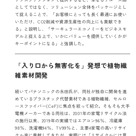
としてではなく、ソリューション全体をパッケージとし
て捉えることで、「お客様にとっても長く最適にお使い
いただけ、CO2削減や資源生産性の向上にも貢献でき
る」と説明し、「サーキュラーエコノミーをビジネスモ
デルと捉える上で、いかにバリューを提供していくかが
キーポイントになる」と強調した。
「入り口から無害化を」発想で植物繊
維素材開発
続いてパナソニックの永田氏が、同社が独自に開発を進
めているプラスチック代替素材である植物繊維、セルロ
ースファイバー(CeF)に焦点を絞って紹介。そもそも大手
電機メーカーである同社は、2001年の家電リサイクル法
の施行以来、2019年の実績ではエアコン96％、冷蔵庫
98％、洗濯機94％、TV99％と、主要4家電の高いリサイ
クル率に貢献してきたが、実際には「リサイクルには莫