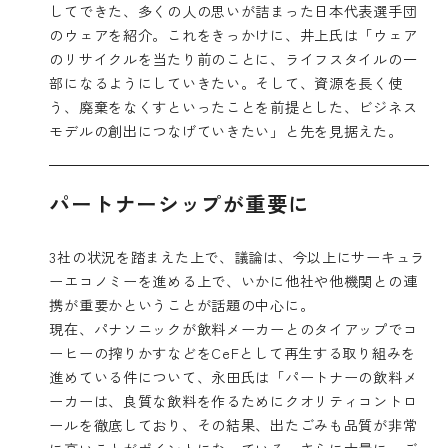
してできた、多くの人の思いが詰まった日本代表選手団
のウェアを紹介。これをきっかけに、井上氏は「ウェア
のリサイクルを当たり前のことに、ライフスタイルの一
部になるようにしていきたい。そして、資源を長く使
う、廃棄をなくすといったことを前提とした、ビジネス
モデルの創出につなげていきたい」と先を見据えた。
パートナーシップが重要に
3社の状況を踏まえた上で、議論は、今以上にサーキュラ
ーエコノミーを進める上で、いかに他社や他機関との連
携が重要かということが話題の中心に。
現在、パナソニックが飲料メーカーとのタイアップでコ
ーヒーの搾りかすなどをCeFとして再生する取り組みを
進めている件について、永田氏は「パートナーの飲料メ
ーカーは、良質な飲料を作るためにクオリティコントロ
ールを徹底しており、その結果、出たごみも品質が非常