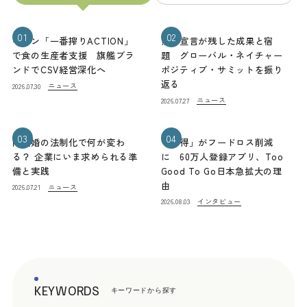
01
02
キリン「一番搾りACTION」
熊本宣言が残した成果と宿
で食の生産者支援 旗艦ブラ
題 グローバル・ネイチャー
ンドでCSV経営深化へ
ポジティブ・サミットを振り
返る
ニュース
2026.07.30
ニュース
2026.07.27
03
04
同性婚の法制化で何が変わ
「お得」がフードロス削減
る？ 企業にいま求められる準
に 60万人登録アプリ、Too
備と実践
Good To Go日本急拡大の理
由
ニュース
2026.07.21
インタビュー
2026.08.03
KEYWORDS
キーワードから探す