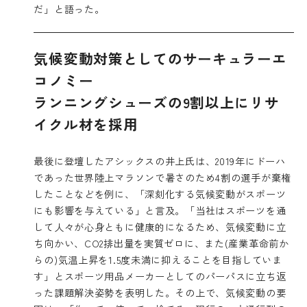
だ」と語った。
気候変動対策としてのサーキュラーエ
コノミー
ランニングシューズの9割以上にリサ
イクル材を採用
最後に登壇したアシックスの井上氏は、2019年にドーハ
であった世界陸上マラソンで暑さのため4割の選手が棄権
したことなどを例に、「深刻化する気候変動がスポーツ
にも影響を与えている」と言及。「当社はスポーツを通
して人々が心身ともに健康的になるため、気候変動に立
ち向かい、CO2排出量を実質ゼロに、また(産業革命前か
らの)気温上昇を1.5度未満に抑えることを目指していま
す」とスポーツ用品メーカーとしてのパーパスに立ち返
った課題解決姿勢を表明した。その上で、気候変動の要