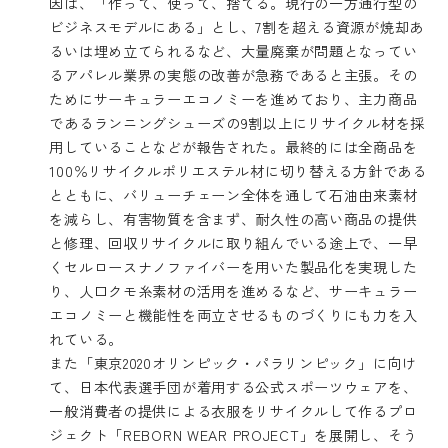
因は、「作って、使って、捨てる。現行の一方通行型の
ビジネスモデルにある」とし、7割を超える資源が焼却あ
るいは埋め立てられるなど、大量廃棄が問題となってい
るアパレル業界の実態の改善が急務であると主張。その
ためにサーキュラーエコノミーを進めており、主力商品
であるランニングシューズの9割以上にリサイクル材を採
用していることなどが報告された。最終的には全商品を
100％リサイクルポリエステル材に切り替える方針である
とともに、バリューチェーン全体を通して石油由来素材
を減らし、有害物質を含まず、耐久性の高い商品の提供
と修理、回収リサイクルに取り組んでいる途上で、一早
くセルロースナノファイバーを用いた製品化を実現した
り、人口クモ糸素材の活用を進めるなど、サーキュラー
エコノミーと機能性を両立させるものづくりにも力を入
れている。
また「東京2020オリンピック・パラリンピック」に向け
て、日本代表選手団が着用する公式スポーツウェアを、
一般消費者の提供による衣服をリサイクルして作るプロ
ジェクト「REBORN WEAR PROJECT」を展開し、そう