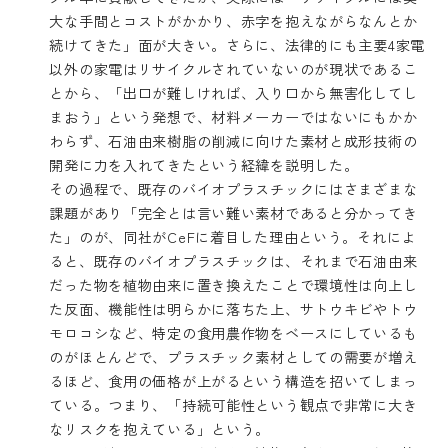
大な手間とコストがかかり、赤字を抱えながらなんとか
続けてきた」面が大きい。さらに、法律的にも主要4家電
以外の家電はリサイクルされていないのが現状であるこ
とから、「出口が難しければ、入り口から無害化してし
まおう」という発想で、材料メーカーではないにもかか
わらず、石油由来樹脂の削減に向けた素材と成形技術の
開発に力を入れてきたという経緯を説明した。
その過程で、既存のバイオプラスチックにはさまざまな
課題があり「完全とは言い難い素材であると分かってき
た」のが、同社がCeFに着目した理由という。それによ
ると、既存のバイオプラスチックは、それまで石油由来
だった物を植物由来に置き換えたことで環境性は向上し
た反面、機能性は明らかに落ちた上、サトウキビやトウ
モロコシなど、特定の食用農作物をベースにしているも
のがほとんどで、プラスチック素材としての需要が増え
るほど、食用の価格が上がるという構造を招いてしまっ
ている。つまり、「持続可能性という観点で非常に大き
なリスクを抱えている」という。