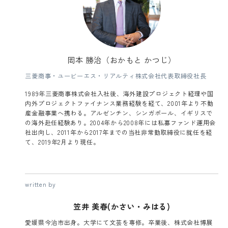
岡本 勝治（おかもと かつじ）
三菱商事・ユービーエス・リアルティ株式会社代表取締役社長
1989年三菱商事株式会社入社後、海外建設プロジェクト経理や国
内外プロジェクトファイナンス業務経験を経て、2001年より不動
産金融事業へ携わる。アルゼンチン、シンガポール、イギリスで
の海外赴任経験あり。2004年から2008年には私募ファンド運用会
社出向し、2011年から2017年までの当社非常勤取締役に就任を経
て、2019年2月より現任。
written by
笠井 美春(かさい・みはる)
愛媛県今治市出身。大学にて文芸を専修。卒業後、株式会社博展