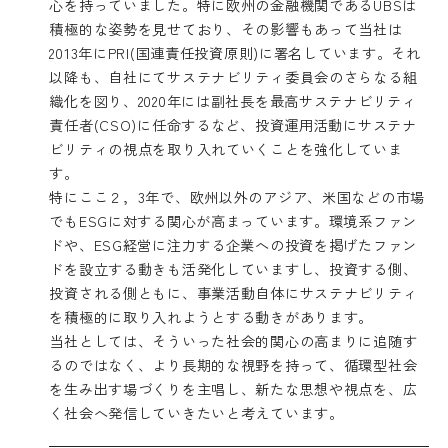
心を持っていました。特に欧州の金融機関であるUBSは
積極的な姿勢を見せており、その影響もあって当社は
2013年にPRI(国連責任投資原則)に署名しています。それ
以降も、自社にてサステナビリティ委員会のさらなる組
織化を図り、2020年には副社長を最高サステナビリティ
責任者(CSO)に任命するなど、投資運用活動にサステナ
ビリティの視点を取り入れていくことを強化していま
す。
特にここ２，3年で、欧州以外のアジア、米国などの市場
でもESGに対する関心が高まっています。環境系ファン
ドや、ESG経営に注力する企業への投資を掲げたファン
ドを設立する動きも活発化していますし、投資する側、
投資される側ともに、事業活動自体にサステナビリティ
を積極的に取り入れようとする動きがあります。
当社としては、そういった社会的関心の高まりに追随す
るのではなく、より長期的な視野を持って、循環型社会
を生み出す場づくりを主唱し、新たな思想や視点を、広
く社会へ発信していきたいと考えています。