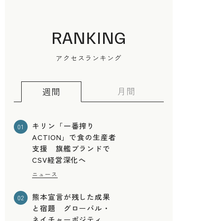
RANKING
アクセスランキング
こ
月間
週間
キリン「一番搾り
01
ACTION」で食の生産者
支援 旗艦ブランドで
CSV経営深化へ
ニュース
熊本宣言が残した成果
02
と宿題 グローバル・
ネイチャーポジティ