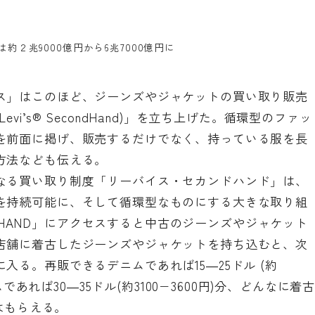
約２兆9000億円から6兆7000億円に
ス」はこのほど、ジーンズやジャケットの買い取り販売
s® SecondHand)
」を立ち上げた。循環型のファッ
を前面に掲げ、販売するだけでなく、持っている服を長
方法なども伝える。
なる買い取り制度「リーバイス・セカンドハンド」は、
を持続可能に、そして循環型なものにする大きな取り組
ONDHAND」にアクセスすると中古のジーンズやジャケット
店舗に着古したジーンズやジャケットを持ち込むと、次
入る。再販できるデニムであれば15―25ドル (約
ムであれば30―35ドル(約3100−3600円)分、どんなに着
分はもらえる。