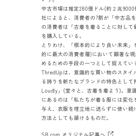
中古市場は推定280億ドル(約２兆900
社によると、消費者の7割が「中古品を
の消費者は「古着を着ることに対して
を購入している。
とりわけ、「根本的により良い未来」を
的に最大の消費者層)において顕著な
めるための手段の一つとして捉えてい
ThredUpは、意識的な買い物のス
る誇りを新たなブランドの特色として押
Loudly」(堂々と、古着を着よう)
にあるのは「私たちが着る服には変化
与え、衣服を埋立地に送らずに使い続け
方法としても頷けるものだ。
SB.com オリジナル記事へ