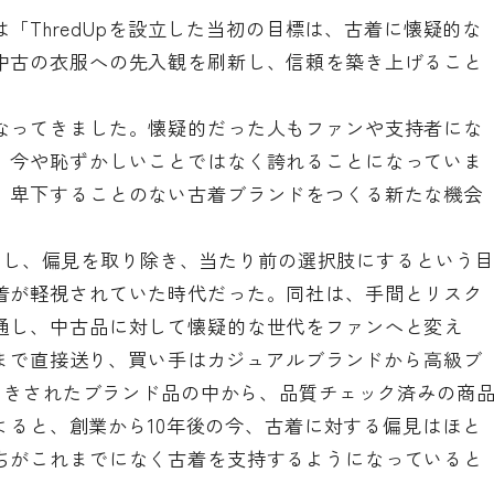
氏は「ThredUpを設立した当初の目標は、古着に懐疑的な
中古の衣服への先入観を刷新し、信頼を築き上げること
なってきました。懐疑的だった人もファンや支持者にな
、今や恥ずかしいことではなく誇れることになっていま
、卑下することのない古着ブランドをつくる新たな機会
代的にし、偏見を取り除き、当たり前の選択肢にするという
着が軽視されていた時代だった。同社は、手間とリスク
通し、中古品に対して懐疑的な世代をファンへと変え
Upまで直接送り、買い手はカジュアルブランドから高級ブ
割引きされたブランド品の中から、品質チェック済みの商
によると、創業から10年後の今、古着に対する偏見はほと
ちがこれまでになく古着を支持するようになっていると