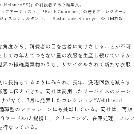
e (MelaninASS)
』の創設者であり編集長。
ホップアーティスト、「
Earth Guardians
」の若きディレクター。
ジネスコンサルタント。「
Sustainable Brooklyn
」の共同創設
な角度から、消費者の目を古着に向けさせることが不可
として毎年とてつもない量の衣服を生産し続けているか
世界の繊維廃棄物のうち、リサイクルされて新たな衣服
的に長持ちするように作られ、長年、洗濯回数を減らす
顧客に伝えてきた。同社は愛用したリーバイスのジーン
なく、7月に発表したコレクション“Wellthread
on”でも、真に循環型のファッションにも挑戦している。同社は、再販
ブ(ヤードル)と提携し、クリーニング、在庫処理、フル
を行なっている。