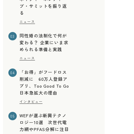
ブ・サミットを振り返
る
ニュース
同性婚の法制化で何が
03
変わる？ 企業にいま求
められる準備と実践
ニュース
「お得」がフードロス
04
削減に 60万人登録ア
プリ、Too Good To Go
日本急拡大の理由
インタビュー
WEFが選ぶ新興テクノ
05
フ
ロジー10選 次世代電
力網やPFAS分解に注目