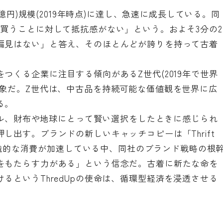
0億円)規模(2019年時点)に達し、急速に成長している。同
買うことに対して抵抗感がない」という。およそ3分の2
偏見はない」と答え、そのほとんどが誇りを持って古着
つくる企業に注目する傾向があるZ世代(2019年で世界
現象だ。Z世代は、中古品を持続可能な価値観を世界に広
る。
タイル、財布や地球にとって賢い選択をしたときに感じられ
し出す。ブランドの新しいキャッチコピーは「Thrift
。意識的な消費が加速している中、同社のブランド戦略の根
をもたらす力がある」という信念だ。古着に新たな命を
るというThredUpの使命は、循環型経済を浸透させる