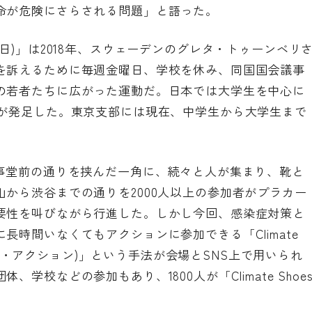
命が危険にさらされる問題」と語った。
めの金曜日)」は2018年、スウェーデンのグレタ・トゥーンベリ
を訴えるために毎週金曜日、学校を休み、同国国会議事
の若者たちに広がった運動だ。日本では大学生を中心に
ure Japanが発足した。東京支部には現在、中学生から大学生まで
議事堂前の通りを挟んだ一角に、続々と人が集まり、靴と
から渋谷までの通りを2000人以上の参加者がプラカー
要性を叫びながら行進した。しかし今回、感染症対策と
長時間いなくてもアクションに参加できる「Climate
シューズ・アクション)」という手法が会場とSNS上で用いられ
学校などの参加もあり、1800人が「Climate Shoe