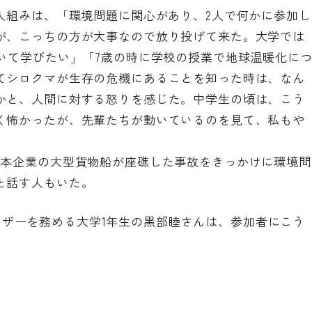
人組みは、「環境問題に関心があり、2人で何かに参加し
が、こっちの方が大事なので放り投げて来た。大学では
いて学びたい」「7歳の時に学校の授業で地球温暖化に
てシロクマが生存の危機にあることを知った時は、なん
かと、人間に対する怒りを感じた。中学生の頃は、こう
く怖かったが、先輩たちが動いているのを見て、私もや
日本企業の大型貨物船が座礁した事故をきっかけに環境問
と話す人もいた。
yoのオーガナイザーを務める大学1年生の黒部睦さんは、参加者にこう