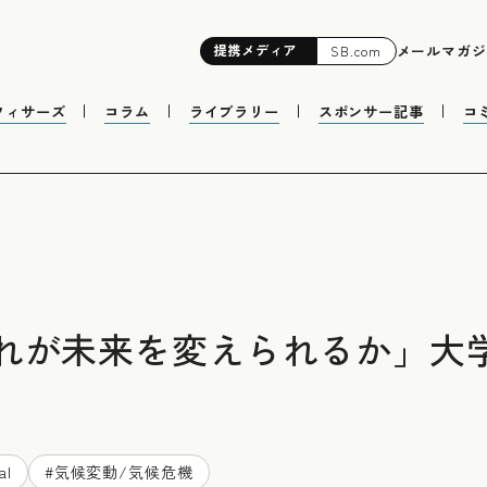
提携
メディア
メールマガジ
SB.com
フィサーズ
コラム
ライブラリー
スポンサー記事
コ
れが未来を変えられるか」大学
al
#
気候変動/気候危機