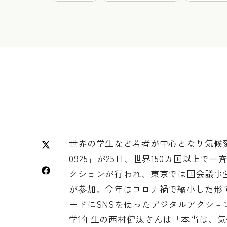
世界の学生など若者が中心となり気候
0925」が25日、世界150カ国以上で
クションが行われ、東京では国会議事堂
が参加。今年はコロナ禍で縮小した形
ードにSNSを使ったデジタルアクションも展開
学1年生の西村健汰さんは「本当は、