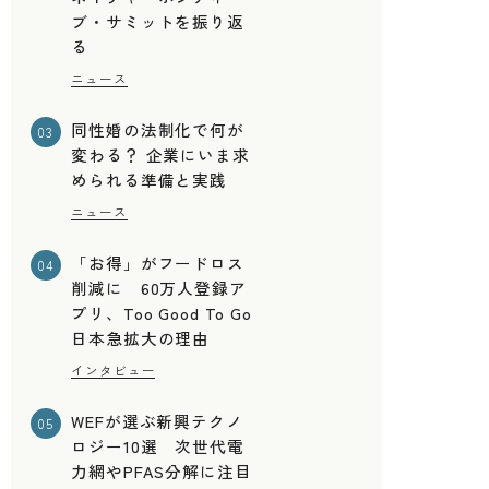
ブ・サミットを振り返
る
ニュース
同性婚の法制化で何が
03
変わる？ 企業にいま求
められる準備と実践
ニュース
「お得」がフードロス
04
削減に 60万人登録ア
プリ、Too Good To Go
日本急拡大の理由
インタビュー
WEFが選ぶ新興テクノ
05
ロジー10選 次世代電
力網やPFAS分解に注目