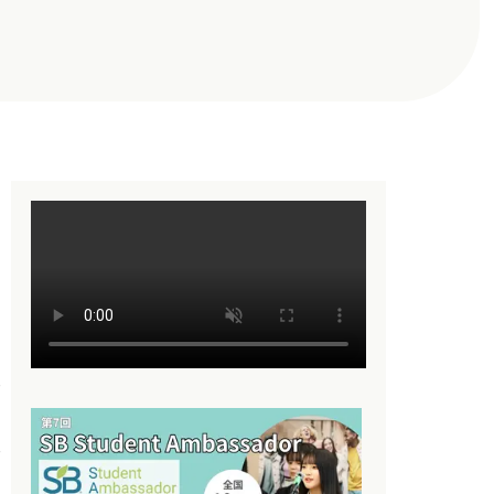
人
ワ
大