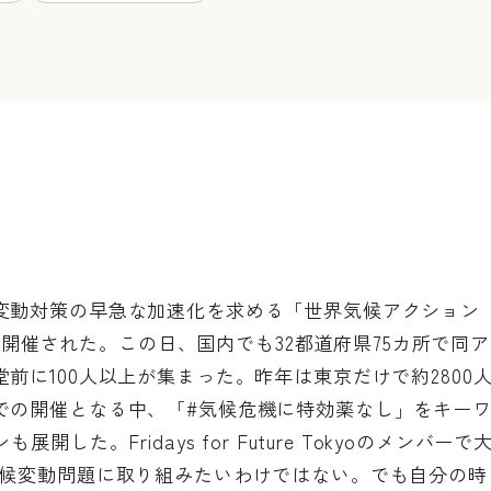
変動対策の早急な加速化を求める「世界気候アクション
一斉開催された。この日、国内でも32都道府県75カ所で同ア
前に100人以上が集まった。昨年は東京だけで約2800
での開催となる中、「#気候危機に特効薬なし」をキー
した。Fridays for Future Tokyoのメンバーで
気候変動問題に取り組みたいわけではない。でも自分の時