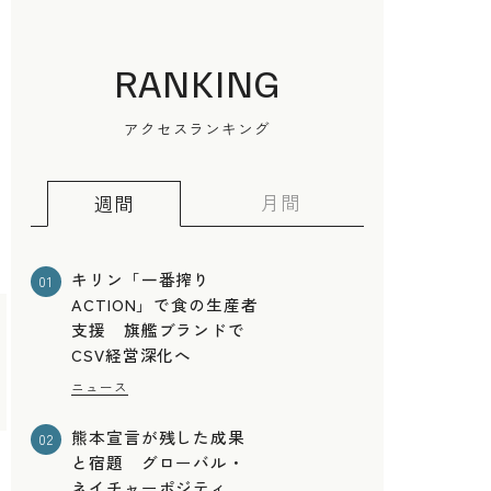
RANKING
アクセスランキング
月間
週間
キリン「一番搾り
01
ACTION」で食の生産者
支援 旗艦ブランドで
CSV経営深化へ
ニュース
熊本宣言が残した成果
02
と宿題 グローバル・
ネイチャーポジティ