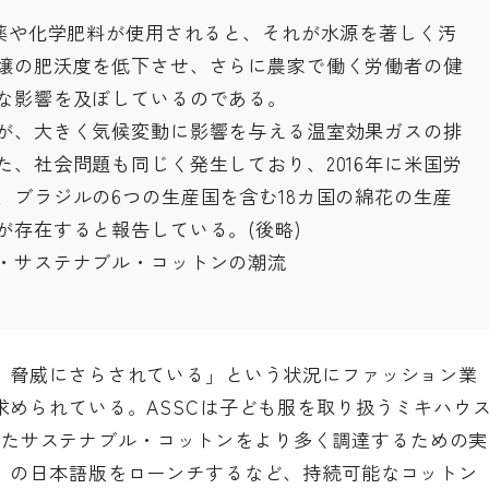
農薬や化学肥料が使用されると、それが水源を著しく汚
壌の肥沃度を低下させ、さらに農家で働く労働者の健
な影響を及ぼしているのである。
が、大きく気候変動に影響を与える温室効果ガスの排
、社会問題も同じく発生しており、2016年に米国労
、ブラジルの6つの生産国を含む18カ国の綿花の生産
が存在すると報告している。(後略)
・サステナブル・コットンの潮流
、脅威にさらされている」という状況にファッション業
求められている。ASSCは子ども服を取り扱うミキハウ
発行したサステナブル・コットンをより多く調達するための実
」の日本語版をローンチするなど、持続可能なコットン