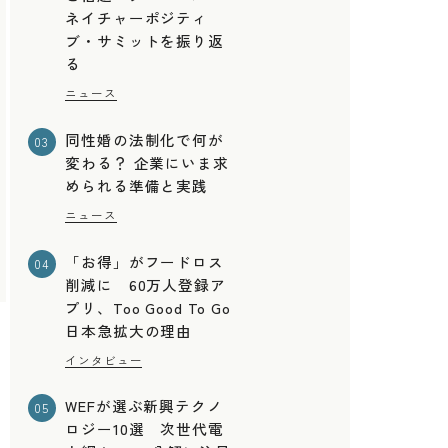
ネイチャーポジティ
ブ・サミットを振り返
る
ニュース
同性婚の法制化で何が
03
変わる？ 企業にいま求
められる準備と実践
ニュース
「お得」がフードロス
04
削減に 60万人登録ア
プリ、Too Good To Go
日本急拡大の理由
インタビュー
ス
WEFが選ぶ新興テクノ
05
ロジー10選 次世代電