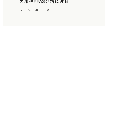
力網やPFAS分解に注目
ワールドニュース