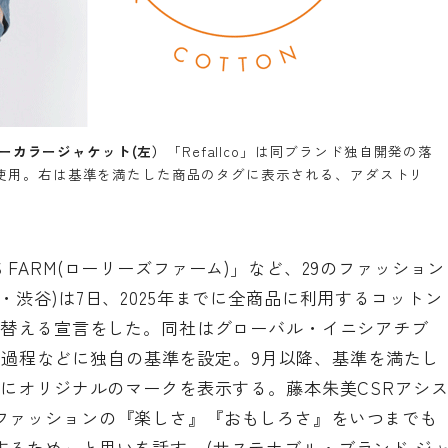
》ノーカラージャケット(左）
「Refallco」は同ブランド独自開発の落
%使用。右は基準を満たした商品のタグに表示される、アダストリ
RYS FARM(ローリーズファーム)」など、29のファッション
渋谷)は7日、2025年までに全商品に利用するコットン
り替える宣言をした。同社はグローバル・イニシアチブ
の栽培過程などに独自の基準を設定。9月以降、基準を満たし
グにオリジナルのマークを表示する。藤本朱美CSRアシ
ファッションの『楽しさ』『おもしろさ』をいつまでも
するため」と思いを話す。(サステナブル・ブランド ジ