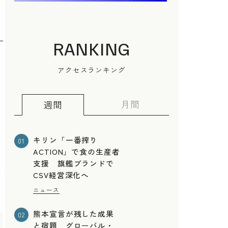
RANKING
アクセスランキング
月間
週間
キリン「一番搾り
01
ACTION」で食の生産者
支援 旗艦ブランドで
け
CSV経営深化へ
ニュース
熊本宣言が残した成果
02
と宿題 グローバル・