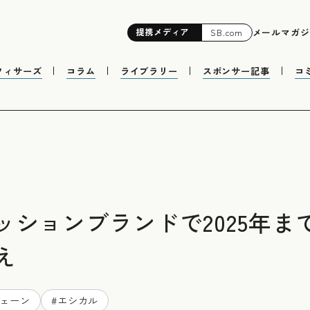
提携
メディア
メールマガジ
SB.com
フィサーズ
コラム
ライブラリー
スポンサー記事
コ
ションブランドで2025年まで
え
ェーン
#
エシカル