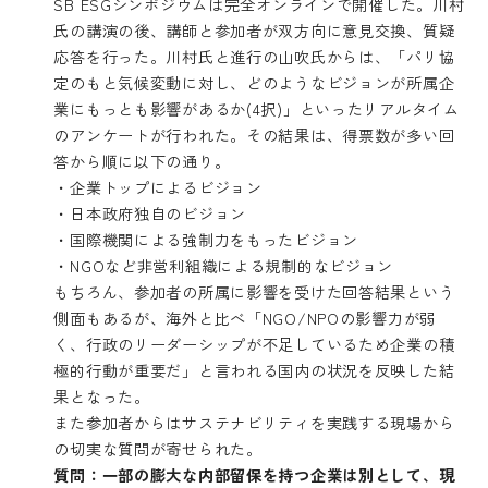
SB ESGシンポジウムは完全オンラインで開催した。川村
氏の講演の後、講師と参加者が双方向に意見交換、質疑
応答を行った。川村氏と進行の山吹氏からは、「パリ協
定のもと気候変動に対し、どのようなビジョンが所属企
業にもっとも影響があるか(4択)」といったリアルタイム
のアンケートが行われた。その結果は、得票数が多い回
答から順に以下の通り。
・企業トップによるビジョン
・日本政府独自のビジョン
・国際機関による強制力をもったビジョン
・NGOなど非営利組織による規制的なビジョン
もちろん、参加者の所属に影響を受けた回答結果という
側面もあるが、海外と比べ「NGO/NPOの影響力が弱
く、行政のリーダーシップが不足しているため企業の積
極的行動が重要だ」と言われる国内の状況を反映した結
果となった。
また参加者からはサステナビリティを実践する現場から
の切実な質問が寄せられた。
質問：一部の膨大な内部留保を持つ企業は別として、現