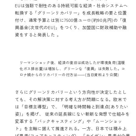
EUは強靭で耐性のある持続可能な経済・社会システムへ
転換する「グリーンリカバリー」を成長戦略の要と位置
付け、通常予算とは別に7500億ユーロ(約90兆円)の「復
興基金(次世代のEU)」をつくり、加盟国に財政補助や融
資をすると発表した 。
リーマンショック後、経済の復旧は成功したが環境負荷(温暖
化ガス排出量)は増加し、グリーンな「復興」は失敗した。コ
ロナ禍からのリカバリーの行方は――(当日資料より公開)
さらにグリーンリカバリーという方向性が決定したとし
ても、その解決策に対する考え方が問題になる。欧米で
は「目標主導型」で、「明確な時間軸と到達点(ありたい
姿)」を掲げ、 従来の延長線にない斬新な発想で仕組みを
変革する「バックキャスティング」や「ムーンショッ
ト」を主軸に据えて推進される。一方、日本では積み上
げ思考(フォアキャスティング)、「カイゼン」思考が企業