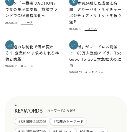
01
02
キリン「一番搾りACTION」
熊本宣言が残した成果と宿
で食の生産者支援 旗艦ブラ
題 グローバル・ネイチャー
ンドでCSV経営深化へ
ポジティブ・サミットを振り
返る
ニュース
2026.07.30
ニュース
2026.07.27
03
04
同性婚の法制化で何が変わ
「お得」がフードロス削減
る？ 企業にいま求められる準
に 60万人登録アプリ、Too
備と実践
Good To Go日本急拡大の理
由
ニュース
2026.07.21
インタビュー
2026.08.03
KEYWORDS
キーワードから探す
#
SB国際会議2026
#
話題のキーワード
#
SB国際会議2025
#
社会 social
#
経済 economy