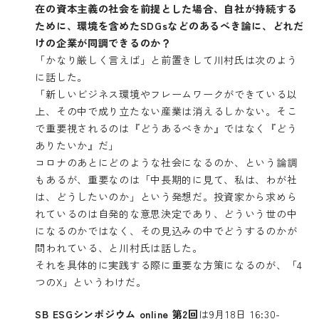
在の資本主義の社会を前提とした場合、自社が持続する
ために、環境を含めたSDGsなどのあるべき論に、どれだ
けの企業が同調できるのか？
「かなり厳しく言えば」と前置きして川村氏は次のよう
に話した。
「新しいビジネス環境やフレームワークができている以
上、その中で成り立たない産業は消えるしかない。そこ
で重要視されるのは『どうあるべきか』ではなく『どう
ありたいか』だ」
コロナのあとにどのような社会になるのか、という論調
もあるが、重要なのは「中長期的に見て、私は、わが社
は、どうしたいのか」という発想だ。投資家から求めら
れているのは自発的な意思決定であり、どういう世の中
になるのかではなく、その見込みの中でどうするのかが
問われている、と川村氏は話した。
それを具体的に実践する際に重要な方策になるのが、「4
つのX」というわけだ。
SB ESGシンポジウム online 第2回
は9月18日 16:30-