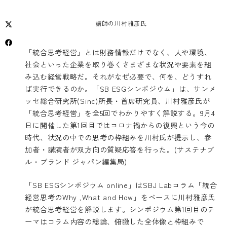
講師の川村雅彦氏
「統合思考経営」とは財務情報だけでなく、人や環境、
社会といった企業を取り巻くさまざまな状況や要素を組
み込む経営戦略だ。それがなぜ必要で、何を、どうすれ
ば実行できるのか。「SB ESGシンポジウム」は、サンメ
ッセ総合研究所(Sinc)所長・首席研究員、川村雅彦氏が
「統合思考経営」を全5回でわかりやすく解説する。9月4
日に開催した第1回目ではコロナ禍からの復興という今の
時代、状況の中での思考の枠組みを川村氏が提示し、参
加者・講演者が双方向の質疑応答を行った。(サステナブ
ル・ブランド ジャパン編集局)
「SB ESGシンポジウム online」はSBJ Labコラム「統合
経営思考のWhy ,What and How」をベースに川村雅彦氏
が統合思考経営を解説します。シンポジウム第1回目のテ
ーマはコラム内容の総論、俯瞰した全体像と枠組みで