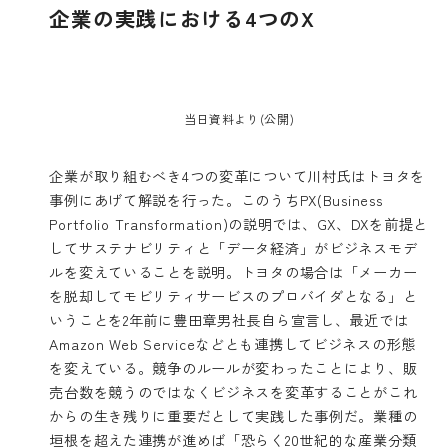
企業の実践における4つのX
当日資料より(公開)
企業が取り組むべき4つの変革について川村氏はトヨタを
事例にあげて解説を行った。このうちPX(Business
Portfolio Transformation)の説明では、GX、DXを前提と
してサステナビリティと「データ経済」がビジネスモデ
ルを変えていることを説明。トヨタの場合は「メーカー
を脱却してモビリティサービスのプロバイダとなる」と
いうことを2年前に豊田章男社長自ら宣言し、最近では
Amazon Web Serviceなどとも連携してビジネスの形態
を変えている。競争のルールが変わったことにより、販
売台数を競うのではなくビジネスを変革することがこれ
からの生き残りに重要だとして実践した事例だ。業種の
垣根を超えた連携が進めば「恐らく20世紀的な産業分類