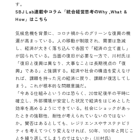
す。
SBJ Lab連載中コラム「統合経営思考のWhy ,What &
How」はこちら
気候危機を背景に、コロナ禍からのグリーンな復興の機
運が高まっている。人の移動が制限され、需要は急減
し、経済が大きく落ち込んで各国で「経済の立て直し」
が図られている。当面の復旧が必要な一方で、川村氏は
「復旧と復興は異なり、大事なことは長期視点の『復
興』である」と強調する。経済や社会の構造を変えなけ
れば、課題を持った元の経済に戻り、課題が復活してし
まう。これが根本的な問題意識だ。
「今ある仕組みというのは恐らく、20世紀後半の平時に
確立し、外部環境が安定した状況で経済をはじめとした
効率を高めるようにできている。社会にショックがあっ
たときの強靭性、耐性が考えられていないのではない
か。賛否はあるとしても、レジリエンスやサステナビリ
ティを考えてつくり変えなければ、50年、100年と同じこ
とを繰り返してしまうのではないか」(川村氏)