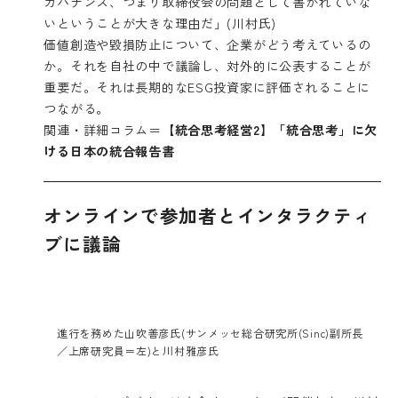
ガバナンス、つまり取締役会の問題として書かれていな
いということが大きな理由だ」(川村氏)
価値創造や毀損防止について、企業がどう考えているの
か。それを自社の中で議論し、対外的に公表することが
重要だ。それは長期的なESG投資家に評価されることに
つながる。
関連・詳細コラム＝
【統合思考経営2】「統合思考」に欠
ける日本の統合報告書
オンラインで参加者とインタラクティ
ブに議論
進行を務めた山吹善彦氏(サンメッセ総合研究所(Sinc)副所長
／上席研究員＝左)と川村雅彦氏