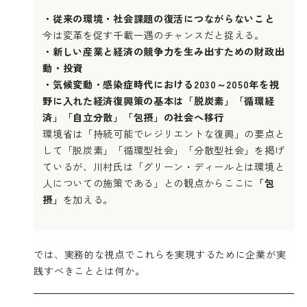
・従来の環境・社会課題の復活につながらないこと
今は変革を促す千載一遇のチャンスだと捉える。
・新しい産業と経済の競争力を生み出すための財政出
動・投資
・気候変動・感染症時代における2030～2050年を視
野に入れた経済復興策の基本は「脱炭素」「循環経
済」「自立分散」「包摂」の社会へ移行
環境省は「持続可能でレジリエントな復興」の要点と
して「脱炭素」「循環型社会」「分散型社会」を掲げ
ているが、川村氏は「グリーン・ディールとは環境と
人についての施策である」との観点からここに
「包
摂」
を加える。
では、実務的な視点でこれらを実現するために企業が実
践すべきこととは何か。