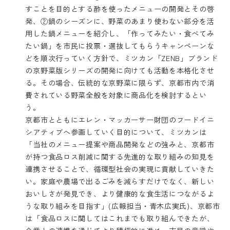
すことを目的とする酢を使ったメニューの開発とその啓
発、②鍋のシーズンに、野菜のあまり使わない部分を活
用した鍋メニューを紹介し、「作ってみたい・食べてみ
たい鍋」を市民に投票・選抜してもらうキャンペーンな
どを順次行っていく方針で、ミツカン「ZENB」ブランド
の京野菜版シリーズの開発に向けても活動を本格化させ
る。その場合、伝統的な京野菜に限らず、京都市内で消
費されている野菜全般を対象に商品化を検討するとい
う。
京都市とともにエレン・マッカーサー財団のフードイニ
シアティブへ参画していく目的について、ミツカンは
「当社のメニュー提案や商品開発などの強みと、京都市
が持つ食品ロス削減に関する先進的な取り組みの知見を
連携させることで、循環型社会の実現に貢献していきた
い。家庭や農場で出るごみを減らすだけでなく、新しい
おいしさが発見でき、より健康的な食生活につながるよ
うな取り組みを目指す」(広報担当・青木広実氏)、京都市
は「食品ロスに関してはこれまでも取り組んできたが、