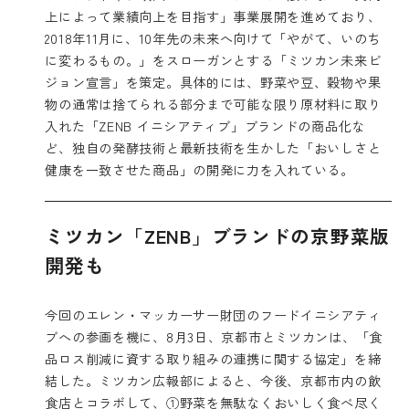
上によって業績向上を目指す」事業展開を進めており、
2018年11月に、10年先の未来へ向けて「やがて、いのち
に変わるもの。」をスローガンとする「ミツカン未来ビ
ジョン宣言」を策定。具体的には、野菜や豆、穀物や果
物の通常は捨てられる部分まで可能な限り原材料に取り
入れた「ZENB イニシアティブ」ブランドの商品化な
ど、独自の発酵技術と最新技術を生かした「おいしさと
健康を一致させた商品」の開発に力を入れている。
ミツカン「ZENB」ブランドの京野菜版
開発も
今回のエレン・マッカーサー財団のフードイニシアティ
ブへの参画を機に、8月3日、京都市とミツカンは、「食
品ロス削減に資する取り組みの連携に関する協定」を締
結した。ミツカン広報部によると、今後、京都市内の飲
食店とコラボして、①野菜を無駄なくおいしく食べ尽く