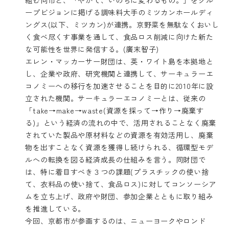
ープビジョンに掲げる調味料大手のミツカンホールディ
ングス(以下、ミツカン)が連携。京野菜を無駄なくおいし
く食べ尽くす事業を通して、食品ロス削減に向けた新た
な可能性を世界に発信する。(廣末智子)
エレン・マッカーサー財団は、英・ワイト島を本拠地と
し、企業や政府、研究機関と連携して、サーキュラーエ
コノミーへの移行を加速させることを目的に2010年に設
立された機関。サーキュラーエコノミーとは、従来の
「take→make→waste(資源を採って→作り→廃棄す
る)」という経済の流れの中で、活用されることなく廃棄
されていた製品や原材料などの資源を有効活用し、廃棄
物を出すことなく資源を獲得し続けられる、循環型モデ
ルへの転換を図る経済成長の仕組みを言う。同財団で
は、特に着目すべき３つの課題(プラスチックの使い捨
て、衣料品の使い捨て、食品ロス)に対してコンソーシア
ムを立ち上げ、政府や財団、参加企業とともに取り組み
を推進している。
今回、京都市が参画するのは、ニューヨークやロンド