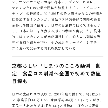
ン、サンパウロなど世界15都市と、ダノン、ネスレ、ミ
ツカンなど11の企業や団体が加盟する「フードイニシア
ティブ」の枠組み。2019年6月の設立当初からこの枠組み
に参加するミツカンが、食品ロス削減分野で実績のある
京都市を財団に紹介し、日本の自治体で初めてはもとよ
り、日本の都市を代表する形での参画が実現した。具体
的にはミツカンと京都市が連携して、食品ロス削減を啓
発する取り組みを行い、その成果をフードイニシアティ
ブにおいて発表する流れを想定している。
京都らしい「しまつのこころ条例」制
定 食品ロス削減へ全国で初めて数値
目標も
日本の食品ロスの現状は、2017年度の推計で、約612万ト
ン(事業系約328万トン、家庭系約284万トン)にものぼり、
国民一人あたりでは1日約132gと茶碗約１杯分のご飯量