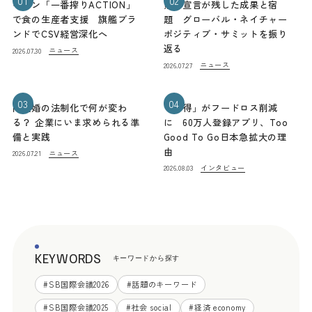
01
02
キリン「一番搾りACTION」
熊本宣言が残した成果と宿
で食の生産者支援 旗艦ブラ
題 グローバル・ネイチャー
ンドでCSV経営深化へ
ポジティブ・サミットを振り
返る
ニュース
2026.07.30
ニュース
2026.07.27
03
04
同性婚の法制化で何が変わ
「お得」がフードロス削減
る？ 企業にいま求められる準
に 60万人登録アプリ、Too
備と実践
Good To Go日本急拡大の理
由
ニュース
2026.07.21
インタビュー
2026.08.03
KEYWORDS
キーワードから探す
#
SB国際会議2026
#
話題のキーワード
#
SB国際会議2025
#
社会 social
#
経済 economy