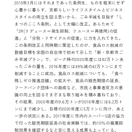
2015年3月にはそれまであった条例を、ものを粗末にせず
心豊かに暮らす、京都らしいライフスタイルとビジネス
スタイルの両立を図る思いから、ごみ半減を目指す「し
まつのこころ条例」として大幅に改正。あらためて
「2R(リデュース＝発生抑制、リユース＝再使用)の促
進」と「分別・リサイクルの促進」に力を入れてきた。
この条例改正と同時期に策定したのが、食品ロス削減の
数値目標を全国の自治体で初めて示した「新・京都市ご
み半減プラン」で、ピーク時の2000年度には82万トンあ
ったごみの量を、2016年度には49%減の42万トンにまで
削減することに成功。食品ロス削減についても、「食べ
残しゼロ推進店舗」の拡大や、食品の販売期限の延長、
フードバンク団体への助成など、市民と事業者双方の意
識の向上を図るさまざまな取り組みを積み重ねており、
その結果、2000年度の9.6万トンが2018年度には6.2万ト
ンにまで減少し、目標の2020年度に5万トンに向け、あと
一歩の状況にある。2017年度に市内のスーパー5店の協力
で行った販売期限延長の社会実験では、約10％の廃棄抑
制効果を確認するなど目に見える成果も上っている。