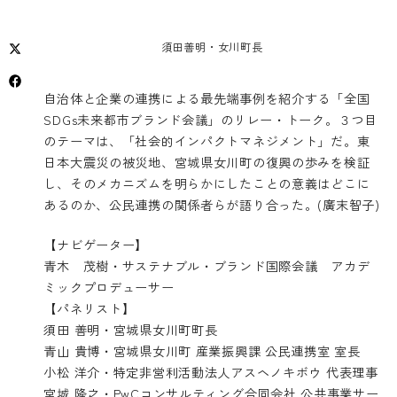
須田善明・女川町長
自治体と企業の連携による最先端事例を紹介する「全国
SDGs未来都市ブランド会議」のリレー・トーク。３つ目
のテーマは、「社会的インパクトマネジメント」だ。東
日本大震災の被災地、宮城県女川町の復興の歩みを検証
し、そのメカニズムを明らかにしたことの意義はどこに
あるのか、公民連携の関係者らが語り合った。(廣末智子)
【ナビゲーター】
青木 茂樹・サステナブル・ブランド国際会議 アカデ
ミックプロデューサー
【パネリスト】
須田 善明・宮城県女川町町長
青山 貴博・宮城県女川町 産業振興課 公民連携室 室長
小松 洋介・特定非営利活動法人アスヘノキボウ 代表理事
宮城 隆之・PwCコンサルティング合同会社 公共事業サー