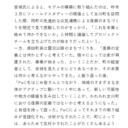
宮城氏によると、モデルの構築に取り組んだのは、昨年
３月にフィールドスタディーの現場として女川町を訪問
した際、同町の先進的な公民連携による復興のまちづく
りを間近で見て感動したのがきっかけ。「これを本業と
絡めて何かできないか」と仲間と議論してプロジェクト
チームを立ち上げたのが始まりだったという。
一方、須田町長は震災以降のまちづくりを、「復興の定
義とは何かとずっと考えていた。個々にとっては家が再
建された、事業が始まった、ということだが、町の経営
者として、全体を見たときにどうあるべきか、その本質
は何かと考えながらやってきた」と振り返った後、
「PwCをはじめ皆さんとつながり、地域のさまざまな主
体がアクティブに動いていく中にあって、新しい可能性
や地方の価値を生み出していくことが、われわれ女川町
における復興の定義ではないかと考えるようになった」
と自信を持って語った。PwCによってそれまでの取り組
みが言語化され、分析がなされたことで、町にとって
は、あらためて気付かされたことがたくさんあるよう