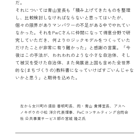
だ。
それについては青山室長も「積み上げてきたものを整理
し、比較検討しなければならないと思ってはいたが、
個々の限界がありマンパワーの不足がある中でやれてい
なかった。それをPwCさんに仲間になって得意分野で研
究していただき、何よりロジックモデルをつくっていた
だけたことが非常に有り難かった」と感謝の言葉。「今
後はこの手法が、われわれのような小さな自治体、そし
て被災を受けた自治体、また発展途上国も含めた全世界
的な(まちづくりの)教科書になっていけばすごいんじゃな
いかと思う」と期待を込めた。
左から女川町の須田 善明町長、同・青山 貴博室長、アスヘ
ノキボウの小松 洋介代表理事、PwCコンサルティング合同会
社 公共事業サービス部の宮城 隆之氏