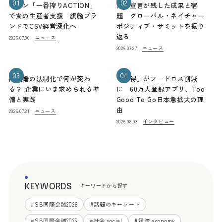
01
02
キリン「一番搾りACTION」
熊本宣言が残した成果と宿
で食の生産者支援 旗艦ブラ
題 グローバル・ネイチャー
ンドでCSV経営深化へ
ポジティブ・サミットを振り
返る
ニュース
2026.07.30
ニュース
2026.07.27
03
04
同性婚の法制化で何が変わ
「お得」がフードロス削減
る？ 企業にいま求められる準
に 60万人登録アプリ、Too
備と実践
Good To Go日本急拡大の理
由
ニュース
2026.07.21
インタビュー
2026.08.03
KEYWORDS
キーワードから探す
#
SB国際会議2026
#
話題のキーワード
#
SB国際会議2025
#
社会 social
#
経済 economy