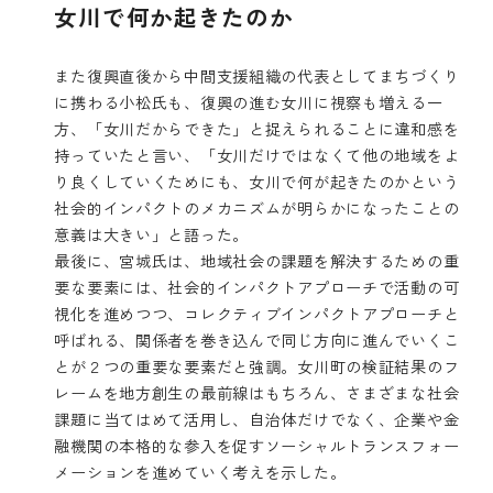
女川で何か起きたのか
また復興直後から中間支援組織の代表としてまちづくり
に携わる小松氏も、復興の進む女川に視察も増える一
方、「女川だからできた」と捉えられることに違和感を
持っていたと言い、「女川だけではなくて他の地域をよ
り良くしていくためにも、女川で何が起きたのかという
社会的インパクトのメカニズムが明らかになったことの
意義は大きい」と語った。
最後に、宮城氏は、地域社会の課題を解決するための重
要な要素には、社会的インパクトアプローチで活動の可
視化を進めつつ、コレクティブインパクトアプローチと
呼ばれる、関係者を巻き込んで同じ方向に進んでいくこ
とが２つの重要な要素だと強調。女川町の検証結果のフ
レームを地方創生の最前線はもちろん、さまざまな社会
課題に当てはめて活用し、自治体だけでなく、企業や金
融機関の本格的な参入を促すソーシャルトランスフォー
メーションを進めていく考えを示した。