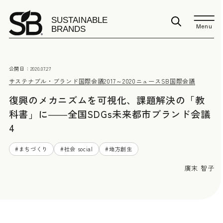
Menu
公開日：
2020.07.27
サステナブル・ブランド国際会議2017～2020
ニュース
SB国際会議
復興のメカニズムを可視化、課題解決の「教
科書」に――全国SDGs未来都市ブランド会議
4
#
まちづくり
#
社会 social
#
地方創生
廣末 智子