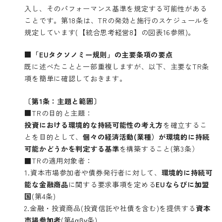
入し、そのパフォーマンス基準を規定する可能性がある
ことです。第18条は、TRの発効と施行のスケジュールを
規定しています(
【統合思考経営8】の図表16参照
)。
■「EUタクソノミー規則」の主要条項の要点
既に述べたことと一部重複しますが、以下、主要なTR条
項を簡単に確認しておきます。
〔第1条：主題と範囲〕
■
TRの目的と主題：
投資における環境的な持続可能性の考え方
を確立するこ
とを目的として、
個々の経済活動(業種）が環境的に持続
可能かどうかを判定する基準
を構築すること(第3条）
■TRの適用対象者：
1.資本市場参加者や債券発行者に対して、
環境的に持続可
能な金融商品
に関する要求事項を定める
EU
ならびに加盟
国
(第4条)
2.金融・投資商品(投資信託や社債を含む)を提供する
資本
市場参加者
(第4αβγ条)