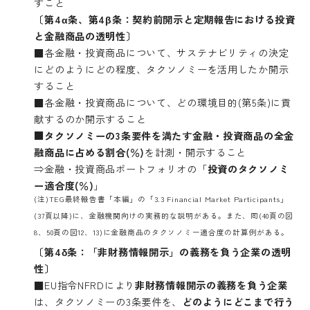
すこと
〔第4α条、第4β条：契約前開示と定期報告における投資
と金融商品の透明性〕
■各金融・投資商品について、サステナビリティの決定
にどのようにどの程度、タクソノミーを活用したか開示
すること
■各金融・投資商品について、どの環境目的(第5条)に貢
献するのか開示すること
■タクソノミーの3条要件を満たす金融・投資商品の全金
融商品に占める割合(％)
を計測・開示すること
⇒金融・投資商品ポートフォリオの「
投資のタクソノミ
ー適合度(％)
」
(注)TEG最終報告書「本編」の「3.3 Financial Market Participants」
(37頁以降)に、金融機関向けの実務的な説明がある。また、同(40頁の図
8、50頁の図12、13)に金融商品のタクソノミー適合度の計算例がある。
〔第4δ条：「非財務情報開示」の義務を負う企業の透明
性〕
■EU指令NFRDにより
非財務情報開示の義務を負う企業
は、タクソノミーの3条要件を、
どのようにどこまで行う