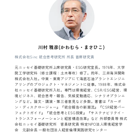
川村 雅彦(かわむら・まさひこ)
株式会社Sinc 統合思考研究所 所長 首席研究員
元ニッセイ基礎研究所上席研究員・ESG研究室長。1976年、大学
院工学研究科（修士課程：土木専攻）修了。同年、三井海洋開発
株式会社入社。中東・東南アジアにて海底石油プラントエンジニ
アリングのプロジェクト・マネジメントに従事。1988年、株式会
社ニッセイ基礎研究所入社。専門は環境経営、CSR/ESG経営、環
境ビジネス、統合思考・報告、気候変動適応、シナリオプランニ
ングなど。論文・講演・第三者意見など多数。著書は『カーボ
ン・ディスクロージャー』『統合報告の新潮流』『CSR経営パー
フェクトガイド』『統合思考とESG投資』『サステナビリテイ・
トランスフォーメーションと経営構造改革』など 外部委員等 株式
会社ニッセイ基礎研究所 客員研究員 特定NPO法人環境経営学
会 元副会長 一般社団法人経営倫理実践研究センター