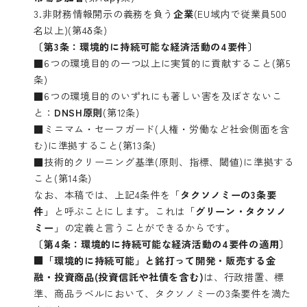
3.非財務情報開示の義務を負う
企業
(EU域内で従業員500
名以上)(第4δ条)
〔第3条：環境的に持続可能な経済活動の4要件〕
■6つの環境目的の一つ以上に実質的に貢献すること(第5
条)
■6つの環境目的のいずれにも著しい害を及ぼさないこ
と：
DNSH
原則
(第12条)
■ミニマム・セーフガード(人権・労働など社会側面を含
む)に準拠すること(第13条)
■技術的クリーニング基準(原則、指標、閾値)に準拠する
こと(第14条)
なお、本稿では、上記4条件を「
タクソノミーの3条要
件
」と呼ぶことにします。これは「
グリーン・タクソノ
ミー
」の定義と言うことができるからです。
〔第4条：環境的に持続可能な経済活動の4要件の適用〕
■「環境的に持続可能」と銘打って開発・販売する金
融・投資商品(投資信託や社債を含む)
は、行政措置、標
準、商品ラベルにおいて、タクソノミーの3条要件を満た