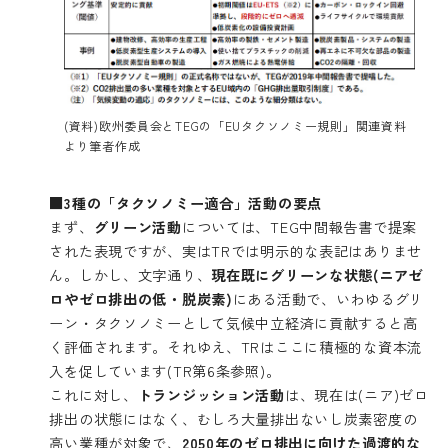
(資料)欧州委員会とTEGの「EUタクソノミー規則」関連資料
より筆者作成
■3種の「タクソノミー適合」活動の要点
まず、
グリーン活動
については、TEG中間報告書で提案
された表現ですが、実はTRでは明示的な表記はありませ
ん。しかし、文字通り、
現在既にグリーンな状態(ニアゼ
ロやゼロ排出の低・脱炭素)
にある活動で、いわゆるグリ
ーン・タクソノミーとして気候中立経済に貢献すると高
く評価されます。それゆえ、TRはここに積極的な資本流
入を促しています(TR第6条参照)。
これに対し、
トランジッション活動
は、現在は(ニア)ゼロ
排出の状態にはなく、むしろ大量排出ないし炭素密度の
高い業種が対象で、
2050
年のゼロ排出に向けた過渡的な