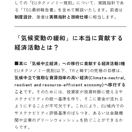
しての「EUタクソノミー規則」について、実践指針であ
る「TEG最終報告書」を含めて解説いたします。前者は
制度設計
、後者は
実務指針と技術仕様
に相当します。
「気候変動の緩和」に本当に貢献する
経済活動とは？
■真に「気候中立経済」への移行に貢献する経済活動3種
EUタクソノミー規則(以下、TRと略す)の究極の目標は、
気候中立で強靭な資源効率の高い経済(Climate-neutral,
resilient and resource-efficient economy)へ移行する
こと
です。そのためには、投資家が投資判断に使えるサ
ステナビリティの統一基準を作り、そこに資金が流れる
ようにすることが不可欠です。これにより、EU域内での
サステナビリティ評価基準のばらつき、あるいは金融機
関や企業のグリーンウォッシッュを防ぐことができるか
らです。