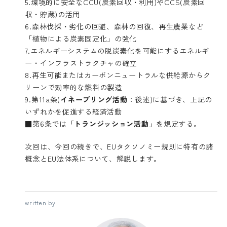
5.環境的に安全なCCU(炭素回収・利用)やCCS(炭素回
収・貯蔵)の活用
6.森林伐採・劣化の回避、森林の回復、再生農業など
「植物による炭素固定化」の強化
7.エネルギーシステムの脱炭素化を可能にするエネルギ
ー・インフラストラクチャの確立
8.再生可能またはカーボンニュートラルな供給源からク
リーンで効率的な燃料の製造
9.第11a条(
イネーブリング活動
：後述)に基づき、上記の
いずれかを促進する経済活動
■第6条では「
トランジッション活動
」を規定する。
次回は、今回の続きで、EUタクソノミー規則に特有の諸
概念とEU法体系について、解説します。
written by