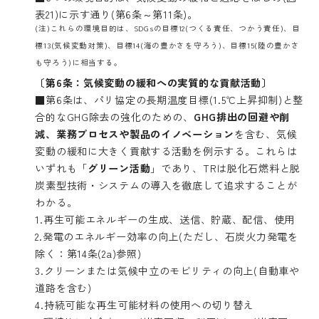
表21)に示す通り(第6条～第11条)。
(注)これらの環境目的は、SDGsの目標12(つくる責任、つかう責任)、目
標13(気候変動対策)、目標14(海の豊かさを守ろう)、目標15(陸の豊かさ
も守ろう)に相当する。
〔第6条：気候変動の緩和への実質的な貢献活動〕
■第6条は、パリ協定の長期温度目標(1.5℃上昇抑制)と整
合的なGHG除去の強化のための、
GHG
排出の回避や削
減、業務プロセスや製品のイノベーション
を含む、気候
変動の緩和に大きく貢献する活動を例示する。これらは
いずれも「
グリーン活動
」であり、TRは脱化石燃料と脱
炭素型技術・システムの導入を徹底して追求することが
わかる。
1.再生可能エネルギーの生成、送信、貯蔵、配信、使用
2.発電のエネルギー効率の向上(ただし、石炭火力発電を
除く：第14条(2a)参照)
3.クリーンまたは気候中立のモビリティの向上(自動車や
道路を含む)
4.持続可能な再生可能材料の使用への切り替え