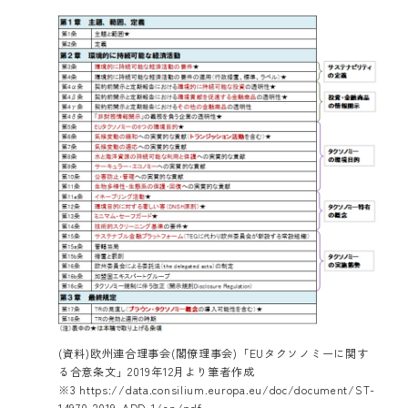
(資料)欧州連合理事会(閣僚理事会)「EUタクソノミーに関す
る合意条文」2019年12月より筆者作成
※3
https://data.consilium.europa.eu/doc/document/ST-
14970-2019-ADD-1/en/pdf