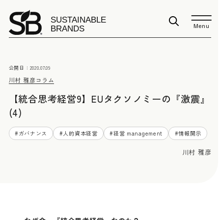
Menu
公開日：
2020.07.09
川村 雅彦
コラム
【統合思考経営9】EUタクソノミーの『激震』
(4)
#
ガバナンス
#
人的資本経営
#
経営 management
#
情報開示
川村 雅彦