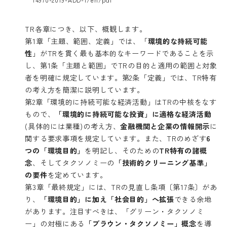
TR各章につき、以下、概観します。
第1章「主題、範囲、定義」では、「
環境的な持続可能
性
」がTRを貫く最も基本的なキーワードであることを示
し、第1条「主題と範囲」でTRの目的と適用の範囲と対象
者を明確に規定しています。第2条「定義」では、TR特有
の考え方を簡潔に説明しています。
第2章「環境的に持続可能な経済活動」はTRの中核をなす
もので、
「環境的に持続可能な投資」に適格な経済活動
(具体的には業種)の考え方、
金融機関と企業の情報開示
に
関する要求事項を規定しています。また、TRのめざす
6
つの「環境目的」
を明記し、そのための
TR特有の諸概
念
、そしてタクソノミーの
「技術的クリーニング基準」
の要件
を定めています。
第3章「最終規定」には、TRの見直し条項〔第17条〕があ
り、
「環境目的」に加え「社会目的」へ拡張
できる余地
があります。注目すべきは、「グリーン・タクソノミ
ー」の対極にある
「ブラウン・タクソノミー」概念
を導