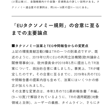
(37頁以降)に、金融機関向けの金融・投資商品の詳しい説明がある。タ
クソノミー適合度の計算例は、同(49～50頁の図11～13)にある。
「EUタクソノミー規則」の合意に至る
までの主要論点
■タクソノミー法案とTEG中間報告からの変更点
上記の環境貢献活動3種はTRの一つの到達点ですが、既
述のように、2019年12月にEUの共同立法機関(欧州議会と
閣僚理事会)は、欧州委員会が2018年5月に提出したTR法
案について、政治的合意に達しました。事実上、TRが確
定したのです。その合意に至るまでに、2019年6月のTEG
中間報告書の提案内容も含めて、法案にはいくつかの修
正が加えられました。
その主要な変更点は、本年3月のTEG最終報告書「本編」
(9～10頁)で解説されているように、TRの適用範囲(対象
領域と主体)、ユーザーの義務、タイムライン、さらにタ