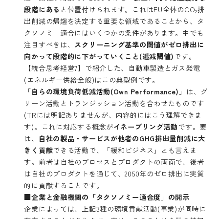
段階にある
と位置付けられます。これはEU全体のCO
排
2
出削減の帰趨を決定する重要な領域であることから、タ
クソノミー適合にはいくつかの条件があります。中でも
注目すべきは、
スクリーニング基準の閾値がゼロ排出に
向かって段階的に下がっていくこと(逓減閾値)
です。
【統合思考経営7】
で紹介した、自動車製造とガス発電
(エネルギー供給全般)はこの典型例です。
「
自らの環境負荷低減活動(Own Performance)
」は、グ
リーン活動とトランジッション活動を合わせたものです
(TRには明記ありませんが、内容的にはこう理解できま
す)。これに対応する概念が
イネーブリング活動
です。要
は、
自社の製品・サービスが他者のGHG排出量削減に大
きく貢献
できる活動で、「緩和ビジネス」とも言えま
す。前者は自社のプロセスとプロダクトの両面で、後者
は自社のプロダクトを通じて、2050年のゼロ排出に実質
的に貢献することです。
■企業と金融機関の「タクソノミー適合度」の開示
企業によっては、上記3種の環境貢献活動(事業)が同時に