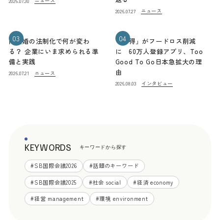
ニュース
2026.07.30
ニュース
2026.07.27
03
04
同性婚の法制化で何が変わ
「お得」がフードロス削減
る？ 企業にいま求められる準
に 60万人登録アプリ、Too
備と実践
Good To Go日本急拡大の理
由
ニュース
2026.07.21
インタビュー
2026.08.03
KEYWORDS
キーワードから探す
#
SB国際会議2026
#
話題のキーワード
#
SB国際会議2025
#
社会 social
#
経済 economy
#
経営 management
#
環境 environment