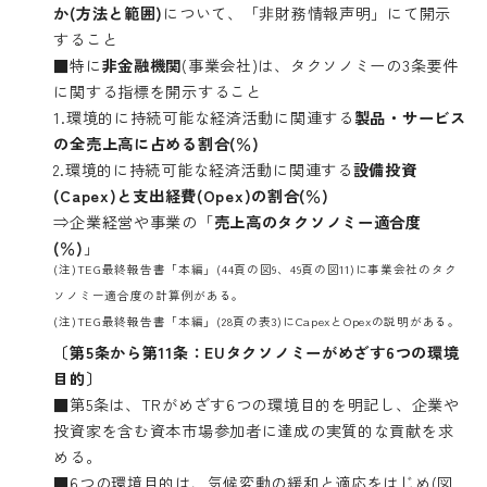
か(方法と範囲)
について、「非財務情報声明」にて開示
すること
■特に
非金融機関
(事業会社)は、タクソノミーの3条要件
に関する指標を開示すること
1.環境的に持続可能な経済活動に関連する
製品・サービス
の全売上高に占める割合(％)
2.環境的に持続可能な経済活動に関連する
設備投資
(Capex)と支出経費(Opex)の割合(％)
⇒企業経営や事業の「
売上高のタクソノミー適合度
(％)
」
(注)TEG最終報告書「本編」(44頁の図9、49頁の図11)に事業会社のタク
ソノミー適合度の計算例がある。
(注)TEG最終報告書「本編」(28頁の表3)にCapexとOpexの説明がある。
〔第5条から第11条：EUタクソノミーがめざす6つの環境
目的〕
■第5条は、TRがめざす6つの環境目的を明記し、企業や
投資家を含む資本市場参加者に達成の実質的な貢献を求
める。
■6つの環境目的は、気候変動の緩和と適応をはじめ(図