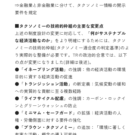
⇒金融業と非金融業に分けて、タクソノミー情報の開示
要件を規定
■タクソノミーの技術的枠組の主要な変更点
上述の制度設計の変更に対応して、「
何がサステナブル
な経済活動なのか
」をより明確にするためには、タクソ
ノミーの技術的枠組(タクソノミー適合度の判定基準)のよ
り実際的な整備が必要です。TRの政治的合意では、以下
の点が変更になりました(詳細は後述)。
●「
イネーブリング活動
」の強調：他の経済活動の環境
目的に資する経済活動の促進
●「
トランジッション活動
」の新定義：気候変動の緩和
への実質的な貢献に至る複数経路
●「
ライフサイクル配慮
」の強調：カーボン・ロックイ
ンとグリーンウォッシュの防止
●「
ミニマム・セーフガード
」の拡張：経済活動の人
権・労働側面に対する要件の強化
●「
ブラウン・タクソノミー
」の追加：「環境に著しく
有害な活動」概念の導入可能性