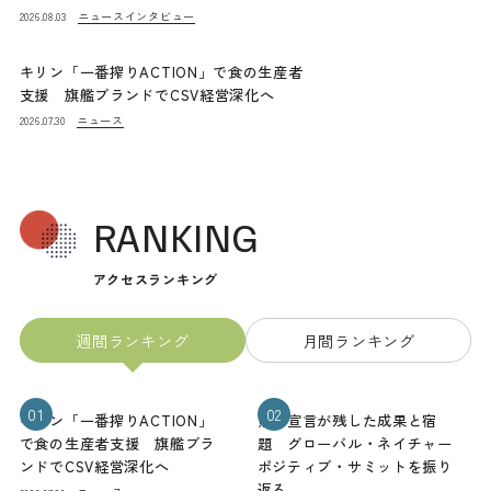
ニュース
インタビュー
2026.08.03
キリン「一番搾りACTION」で食の生産者
支援 旗艦ブランドでCSV経営深化へ
ニュース
2026.07.30
RANKING
アクセスランキング
週間ランキング
月間ランキング
01
02
キリン「一番搾りACTION」
熊本宣言が残した成果と宿
で食の生産者支援 旗艦ブラ
題 グローバル・ネイチャー
ンドでCSV経営深化へ
ポジティブ・サミットを振り
返る