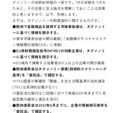
クソノミーの技術的枠組の一部です。TRの全貌をつかむ
ために、その合意に至る論点を理解しておくことは効果
的と思いますので、以下、列挙します。
まずは、タクソノミーの制度設計に関するものです。
●
欧州で金融商品を提供する市場参加者は、タクソノミ
ーに基づく情報を開示する。
⇒資本市場参加者の開示義務(「金融業のサステナビリテ
ィ情報開示規制SDR」に準拠)
●EU非財務報告指令(NFRD)の対象企業は、タクソノミ
ーに基づく情報を開示する。
⇒EU域内で操業する従業員500人以上の企業の開示義務
●欧州委員会はタクソノミー要素(技術的スクリーニング
基準)を「委託法」で確定する。
⇒TEG提案の業種別「閾値」を含む分類基準の法的確定
(TRには具体的記載がない)
⇒委託法の施行は二段階に分けて実施(2021年末までに気
候変動の緩和と適応を先行)
●欧州委員会は2021年6月までに、企業の情報開示要件を
「委託法」で確定する。