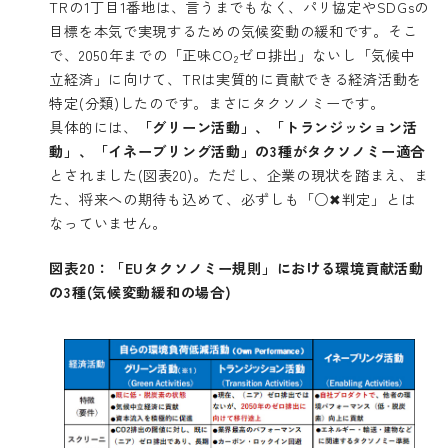
TRの1丁目1番地は、言うまでもなく、パリ協定やSDGsの
目標を本気で実現するための気候変動の緩和です。そこ
で、2050年までの「正味CO
ゼロ排出」ないし「気候中
2
立経済」に向けて、TRは実質的に貢献できる経済活動を
特定(分類)したのです。まさにタクソノミーです。
具体的には、
「グリーン活動」、「トランジッション活
動」、「イネーブリング活動」の3種がタクソノミー適合
とされました(図表20)。ただし、企業の現状を踏まえ、ま
た、将来への期待も込めて、必ずしも「○✖判定」とは
なっていません。
図表20：「EUタクソノミー規則」における環境貢献活動
の3種(気候変動緩和の場合)