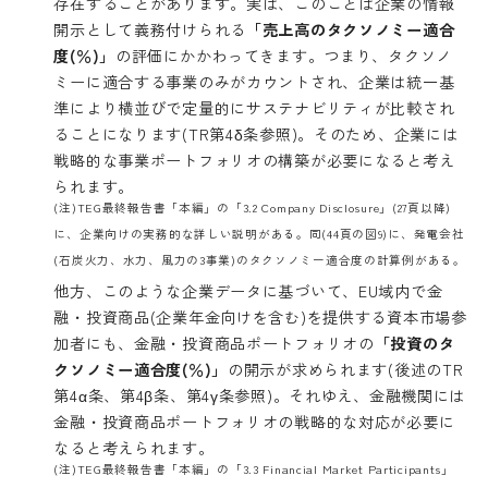
存在することがあります。実は、このことは企業の情報
開示として義務付けられる
「売上高のタクソノミー適合
度(％)」
の評価にかかわってきます。つまり、タクソノ
ミーに適合する事業のみがカウントされ、企業は統一基
準により横並びで定量的にサステナビリティが比較され
ることになります(TR第4δ条参照)。そのため、企業には
戦略的な事業ポートフォリオの構築が必要になると考え
られます。
(注)TEG最終報告書「本編」の「3.2 Company Disclosure」(27頁以降)
に、企業向けの実務的な詳しい説明がある。同(44頁の図9)に、発電会社
(石炭火力、水力、風力の3事業)のタクソノミー適合度の計算例がある。
他方、このような企業データに基づいて、EU域内で金
融・投資商品(企業年金向けを含む)を提供する資本市場参
加者にも、金融・投資商品ポートフォリオの
「投資のタ
クソノミー適合度(％)」
の開示が求められます(後述のTR
第4α条、第4β条、第4γ条参照)。それゆえ、金融機関には
金融・投資商品ポートフォリオの戦略的な対応が必要に
なると考えられます。
(注)TEG最終報告書「本編」の「3.3 Financial Market Participants」