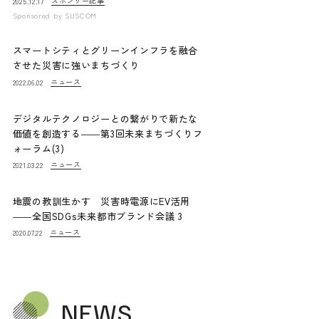
スポンサー記事
2025.12.17
Sponsored by
SUSCOM
スマートシティとグリーンインフラを融合
させた災害に強いまちづくり
ニュース
2022.06.02
デジタルテクノロジーとの繋がりで新たな
価値を創造する――第3回未来まちづくりフ
ォーラム(3)
ニュース
2021.03.22
地震の教訓生かす 災害時電源にEV活用
――全国SDGs未来都市ブランド会議 3
ニュース
2020.07.22
NEWS