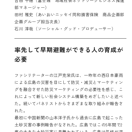
吉田 千穂（富士通 地域社会ネットワークビジネス推進
部マネージャー）
田村 雅史（あいおいニッセイ同和損害保険 商品企画部
企画グループ担当次長）
石川 淳哉（ソーシャル・グッド・プロデューサー）
率先して早期避難ができる人の育成が
必要
ファシリテーターの江戸克栄氏は、一昨年の西日本豪雨
による広島の災害を目にして防災・減災とマーケティン
グを融合させた防災マーケティングの必要性を感じ、こ
れによって新しい社会システム構築をめざしたいと述べ
た。続いてパネリストからさまざまな取り組みが報告さ
れた。
最初に中国新聞の山本洋子氏から過去に広島で起こった
土砂災害の事例報告がなされた。広島ではこの5年間で2
度の大きな土砂災害に見舞われている。広島は気候が温