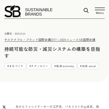
Menu
公開日：
2020.03.24
サステナブル・ブランド国際会議2017～2020
ニュース
SB国際会議
持続可能な防災・減災システムの構築を目指
す
#
まちづくり
#
テクノロジー
#
経済 economy
#
社会 social
左からファシリテーターの江戸氏、パネリストの山本氏、田