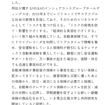
した。
同社が属するMS&ADインシュアランスグループホールデ
ィングスは、2030年までにレジリエントでサステナブル
な社会の実現を目指しており、そのためのビジネスモデ
ルとして「リスクを見つけ伝える」「リスクの発現を防
ぐ・影響を小さくする」「経済的な負担を小さくする」
という取り組みを実践している。自動車保険では、すで
にドライブレコーダを利用してリアルタイムで情報を集
め、安全運転をしていると保険料が割引になるテレマテ
ィクス自動車保険を導入している。顧客に対し安全運転
サポートを行い、万一事故が起きた場合は、夜間・休日
でも迅速な事故対応ができる。
自動車保険が事故後の保険から事故を起こさない保険と
変わってきているように、損害保険も災害に遭ったあと
の保険から、防災・減災になる保険が必要だと指摘し
た。自動車のテレマティクス保険のシステムを防災・減
災の分野にも応用し、早期避難を促すような新しい避難
保険の商品化をめざし、いま県立広島大学と共同研究を
開始していると説明した。