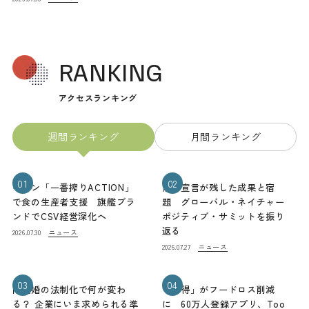
RANKING
アクセスランキング
週間ランキング
月間ランキング
01
02
キリン「一番搾りACTION」
熊本宣言が残した成果と宿
で食の生産者支援 旗艦ブラ
題 グローバル・ネイチャー
ンドでCSV経営深化へ
ポジティブ・サミットを振り
返る
ニュース
2026.07.30
ニュース
2026.07.27
03
04
同性婚の法制化で何が変わ
「お得」がフードロス削減
る？ 企業にいま求められる準
に 60万人登録アプリ、Too