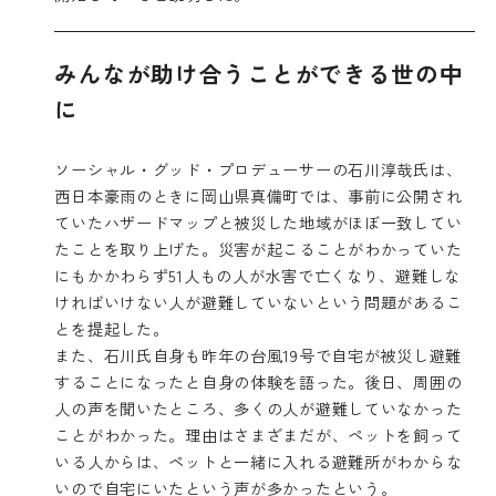
みんなが助け合うことができる世の中
に
ソーシャル・グッド・プロデューサーの石川淳哉氏は、
西日本豪雨のときに岡山県真備町では、事前に公開され
ていたハザードマップと被災した地域がほぼ一致してい
たことを取り上げた。災害が起こることがわかっていた
にもかかわらず51人もの人が水害で亡くなり、避難しな
ければいけない人が避難していないという問題があるこ
とを提起した。
また、石川氏自身も昨年の台風19号で自宅が被災し避難
することになったと自身の体験を語った。後日、周囲の
人の声を聞いたところ、多くの人が避難していなかった
ことがわかった。理由はさまざまだが、ペットを飼って
いる人からは、ペットと一緒に入れる避難所がわからな
いので自宅にいたという声が多かったという。