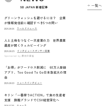
一覧へ
SB JAPAN 新着記事
グリーンウォッシュを避けるには？ 企業
が情報発信前に確認すべき5つの問い
ワールドニュース
2026.08.06
人と土地をつなぐ一次産業の力 世界農業
遺産が開くウェルビーイング
インタビュー
スポンサー記事
2026.08.05
Sponsored by
農林水産省
「お得」がフードロス削減に 60万人登録
アプリ、Too Good To Go日本急拡大の理
由
ニュース
インタビュー
2026.08.03
キリン「一番搾りACTION」で食の生産者
支援 旗艦ブランドでCSV経営深化へ
ニュース
2026.07.30