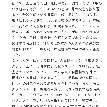
続いて、富士通の吉田千穂氏が防災・減災へのICT活用の
取り組みを紹介した。2016年の台風15号の被害を振り返
ると、避難準備という言葉が一般に周知されておらず、
逃げ遅れる方が多数いた。また後の調査で防災行政無線
が大雨のため聞き取れない地域もあった。このことから
災害時に誰でも必要な情報がきちんと手に入れられるよ
う、多様な手段で情報提供を行う必要があると感じた。
2019年の台風15号、19号では想定外の大きさで被害が広
範囲におよび、市区町村では避難情報の発令判断に苦慮
した。
こうした災害に対するICT活用の事例として、愛知県では
クラウド上に「市町村防災支援システム」を構築し、担
当者がスマホ、タブレットから写真や位置情報を付けて
現地から被害報告できるようにして業務軽減化を図り、
住民への対応を早める取り組みをしている。また「防災
ダッシュボード」機能を用意し、天気・気象情報を時系
列で表示し、今後の予測も1画面で確認できるようにして
いる。さらに愛知県の各市町村の危険度を一覧表示し、
自治体の避難情報発令の判断(意思決定)を支援している。