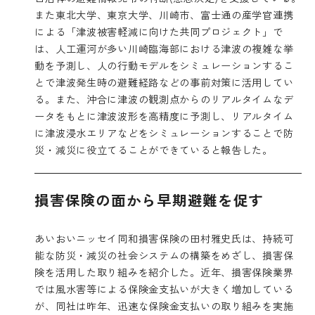
また東北大学、東京大学、川崎市、富士通の産学官連携
による「津波被害軽減に向けた共同プロジェクト」で
は、人工運河が多い川崎臨海部における津波の複雑な挙
動を予測し、人の行動モデルをシミュレーションするこ
とで津波発生時の避難経路などの事前対策に活用してい
る。また、沖合に津波の観測点からのリアルタイムなデ
ータをもとに津波波形を高精度に予測し、リアルタイム
に津波浸水エリアなどをシミュレーションすることで防
災・減災に役立てることができていると報告した。
損害保険の面から早期避難を促す
あいおいニッセイ同和損害保険の田村雅史氏は、持続可
能な防災・減災の社会システムの構築をめざし、損害保
険を活用した取り組みを紹介した。近年、損害保険業界
では風水害等による保険金支払いが大きく増加している
が、同社は昨年、迅速な保険金支払いの取り組みを実施