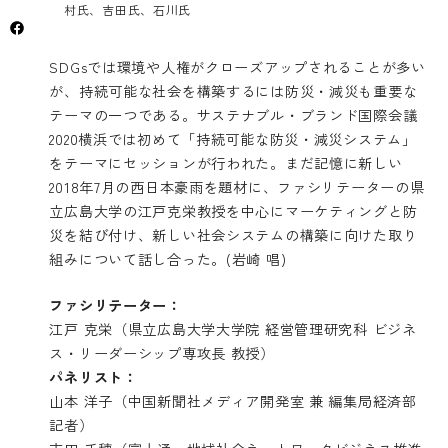
村氏、吉田氏、石川氏
SDGsでは環境や人権がクローズアップされることが多い
が、持続可能な社会を構築するには防災・減災も重要な
テーマの一つである。サステナブル・ブランド国際会議
2020横浜では初めて「持続可能な防災・減災システム」
をテーマにセッションが行われた。まだ記憶に新しい
2018年7月の西日本豪雨を題材に、ファシリテーターの県
立広島大学の江戸克栄教授を中心にマーケティングと防
災を結び付け、新しい社会システムの構築に向けた取り
組みについて話し合った。(岩崎 唱)
ファシリテーター：
江戸 克栄（県立広島大学大学院 経営管理研究科 ビジネ
ス・リーダーシップ専攻長 教授）
パネリスト：
山本 洋子（中国新聞社メディア開発室 兼 編集局経済部
記者）