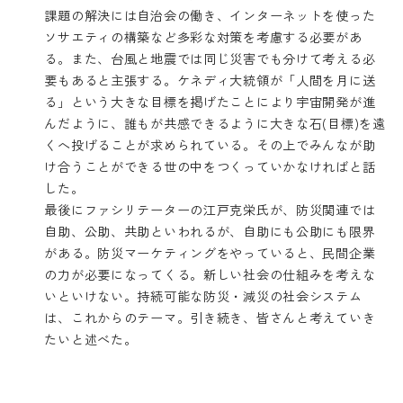
課題の解決には自治会の働き、インターネットを使った
ソサエティの構築など多彩な対策を考慮する必要があ
る。また、台風と地震では同じ災害でも分けて考える必
要もあると主張する。ケネディ大統領が「人間を月に送
る」という大きな目標を掲げたことにより宇宙開発が進
んだように、誰もが共感できるように大きな石(目標)を遠
くへ投げることが求められている。その上でみんなが助
け合うことができる世の中をつくっていかなければと話
した。
最後にファシリテーターの江戸克栄氏が、防災関連では
自助、公助、共助といわれるが、自助にも公助にも限界
がある。防災マーケティングをやっていると、民間企業
の力が必要になってくる。新しい社会の仕組みを考えな
いといけない。持続可能な防災・減災の社会システム
は、これからのテーマ。引き続き、皆さんと考えていき
たいと述べた。