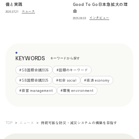
備と実践
Good To Go日本急拡大の理
由
ニュース
2026.07.21
インタビュー
2026.08.03
KEYWORDS
キーワードから探す
#
SB国際会議2026
#
話題のキーワード
#
SB国際会議2025
#
社会 social
#
経済 economy
#
経営 management
#
環境 environment
TOP
ニュース
持続可能な防災・減災システムの構築を目指す