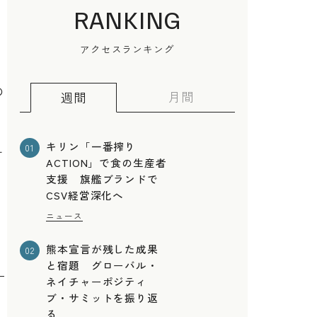
RANKING
アクセスランキング
の
月間
週間
キリン「一番搾り
01
す
ACTION」で食の生産者
支援 旗艦ブランドで
CSV経営深化へ
に
ニュース
熊本宣言が残した成果
02
と宿題 グローバル・
ネイチャーポジティ
ブ・サミットを振り返
る