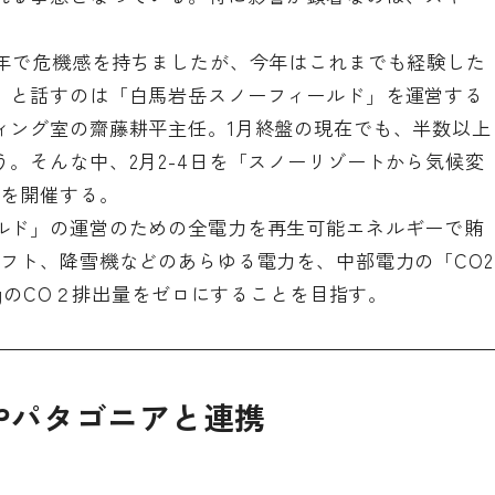
の年で危機感を持ちましたが、今年はこれまでも経験した
」と話すのは「白馬岩岳スノーフィールド」を運営する
ィング室の齋藤耕平主任。1月終盤の現在でも、半数以上
。そんな中、2月2-4日を「スノーリゾートから気候変
トを開催する。
ルド」の運営のための全電力を再生可能エネルギーで賄
フト、降雪機などのあらゆる電力を、中部電力の「CO2
KgのCO２排出量をゼロにすることを目指す。
ab」やパタゴニアと連携