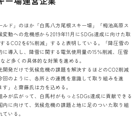
スキー場運営企業
ールド」のほか「白馬八方尾根スキー場」「栂池高原ス
動への危機感から2019年11月にSDGs達成に向けた取
するCO2を6％削減」すると表明している。「降圧雪の
的に導入し、降雪に関する電気使用量の15％削減、圧雪
」など多くの具体的な対策を進める。
光開発だけで気候危機の課題を解決するほどのCO2削減
今回のように、各所との連携を意識して取り組みを進
ます」と齋藤氏は力を込める。
みが広がって、白馬村がもっとSDGs達成に貢献でき
国内に向けて、気候危機の課題と地に足のついた取り組
れている。