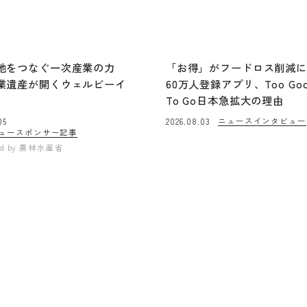
地をつなぐ一次産業の力
「お得」がフードロス削減
業遺産が開くウェルビーイ
60万人登録アプリ、Too Go
To Go日本急拡大の理由
ニュース
インタビュー
05
2026.08.03
ュー
スポンサー記事
ed by
農林水産省