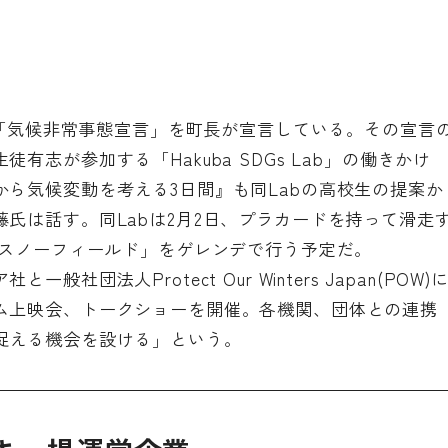
月に「気候非常事態宣言」を町長が宣言している。その宣言
志が参加する「Hakuba SDGs Lab」の働きかけ
ら気候変動を考える3日間』も同Labの高校生の提案か
氏は話す。同Labは2月2日、プラカードを持って滑走
岳スノーフィールド」をゲレンデで行う予定だ。
団法人Protect Our Winters Japan(POW)
ム上映会、トークショーを開催。各機関、団体との連携
捉える機会を設ける」という。