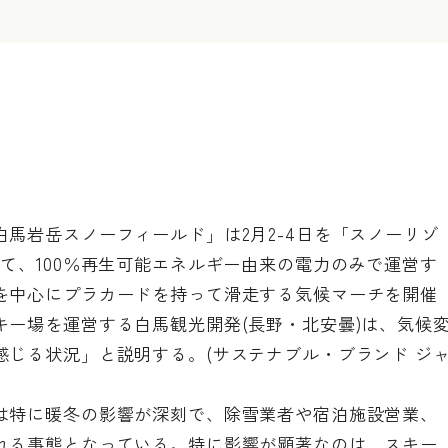
馬岩岳スノーフィールド」は2月2-4日を「スノーリゾ
て、100％再生可能エネルギー由来の電力のみで運営す
を中心にプラカードを持って滑走する気候マーチを開催
キー場を運営する白馬観光開発(長野・北安曇)は、気候
感じる状況」と説明する。(サステナブル・ブランド ジ
は特に暖冬の影響が深刻で、除雪業者や宿泊施設営業、
れる事態となっている。特に影響が顕著なのは、スキー