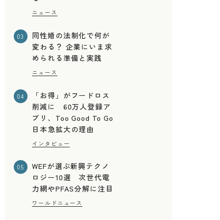
ニュース
同性婚の法制化で何が
03
変わる？ 企業にいま求
められる準備と実践
ニュース
「お得」がフードロス
04
削減に 60万人登録ア
プリ、Too Good To Go
日本急拡大の理由
インタビュー
る
WEFが選ぶ新興テクノ
05
ロジー10選 次世代電
力網やPFAS分解に注目
ワールドニュース