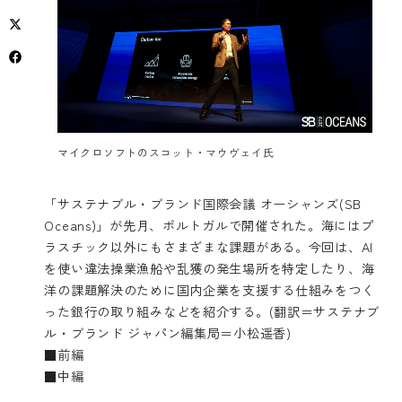
マイクロソフトの
スコット・マウヴェイ氏
「サステナブル・ブランド国際会議 オーシャンズ(SB
Oceans)」が先月、ポルトガルで開催された。海にはプ
ラスチック以外にもさまざまな課題がある。今回は、AI
を使い違法操業漁船や乱獲の発生場所を特定したり、海
洋の課題解決のために国内企業を支援する仕組みをつく
った銀行の取り組みなどを紹介する。(翻訳＝サステナブ
ル・ブランド ジャパン編集局＝小松遥香)
■
前編
■
中編