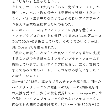
といけない」と思ったという。
そして、オーランド銀行の「バルト海プロジェクト」が
誕生した。バルト海を保全する重要性を喚起するだけで
なく、バルト海を守り保全するための良いアイデアを持
つ個人や企業を支援するためのものだ。
いまのところ、同行はフィンランドに拠点を置くスター
トアップやプロジェクトを後押しするために230万ユーロ
(2億7000万円)を投資している。そのうちのいくつかは、
SB Oceansでも展示された。
「私たちは現在、みなさんが良いアイデアを簡単に支援
することができる新たなオンラインプラットフォームを
構築しています。良いアイデアに投資し、広め、支援で
きるであろう他のパートナーとつなげる手伝いをしたい
と考えています」
Clewat
は2018年、海からプラスチックを取り除く同社の
ハイテク・クリーニング技術への7万ユーロ(約840万円)
の支援を受けた。多くの賞を受賞している
Sulapac
は、生
分解性でマイクロプラスチックが出ないプラスチックの
代替素材の開発の最終段階で、5万ユーロ(約600万円)の