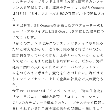
サステナブル・ブランドは世界13カ国14都市でカンファ
レンスを開催している。海洋をテーマにしたSB Oceans
は11月14－16日、ポルトガル第2の都市ポルトで開催され
た。
同国出身で、SB Oceansを企画したプロデューサーのヒ
ューゴ・アルメイダ氏はSB Oceansを開催した理由につ
いてこう話す。
「多くのブランドは海洋のサステナビリティに取り組み
たいと考えながらも、どう取り組み始めればいいのか、
誰が何をやっているのかも、上手くいっていることとそ
うでないこともまだ把握しきれずにいる。だから、海洋
経済に関わる人たちのためのグローバルプラットフォー
ムをつくろうと考えた。変化を生み出したい。海だけで
なくマインドセット、そして企業の社員など人の変化も
だ」
今回のSB Oceansは「イノベーション」「海の生き物」
「ツーリズム」「知識と教育」「コミュニケーション」
の5つのカテゴリーで構成された。「プラスチック問題に
向けられている注目度を海のほかの問題にも向けるよう