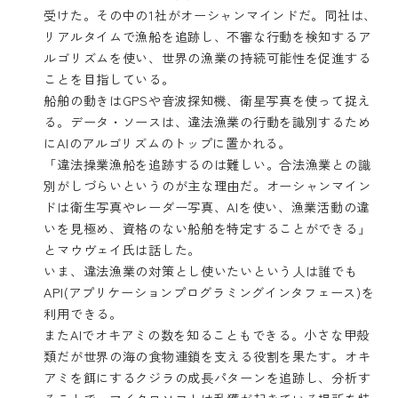
受けた。その中の1社が
オーシャンマインド
だ。同社は、
リアルタイムで漁船を追跡し、不審な行動を検知するア
ルゴリズムを使い、世界の漁業の持続可能性を促進する
ことを目指している。
船舶の動きはGPSや音波探知機、衛星写真を使って捉え
る。データ・ソースは、違法漁業の行動を識別するため
にAIのアルゴリズムのトップに置かれる。
「違法操業漁船を追跡するのは難しい。合法漁業との識
別がしづらいというのが主な理由だ。オーシャンマイン
ドは衛生写真やレーダー写真、AIを使い、漁業活動の違
いを見極め、資格のない船舶を特定することができる」
とマウヴェイ氏は話した。
いま、違法漁業の対策とし使いたいという人は誰でも
API(アプリケーションプログラミングインタフェース)を
利用できる。
またAIでオキアミの数を知ることもできる。小さな甲殻
類だが世界の海の食物連鎖を支える役割を果たす。オキ
アミを餌にするクジラの成長パターンを追跡し、分析す