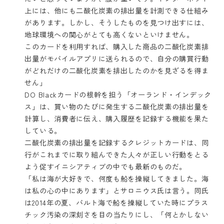
上には、他にも二酸化炭素の排出量を計測できる仕組み
があります。しかし、そうしたものを見つけ出すには、
地球環境への関心がとても高くないといけません。
このカードを利用すれば、購入した商品の二酸化炭素排
出量がモバイルアプリに送られるので、自分の購買行動
がどれだけの二酸化炭素を排出したのかを見ざるを得ま
せん」
DO Blackカードの根幹を担う「オーランド・インデック
ス」は、買い物のたびに発生する二酸化炭素の排出量を
計算し、消費者に伝え、購入履歴を記録する機能を果た
している。
二酸化炭素の排出量を記録するクレジットカードは、同
行がこれまでに取り組んできた人々が正しい行動をとる
よう促すイニシアティブの中でも最新のものだ。
「私は海が大好きで、何度も船を操縦してきました。海
は私の心の中にあります」とサロニウス氏は言う。同氏
は2014年の夏、バルト海で船を操縦していた時にプラス
チック汚染の深刻さを目の当たりにし、「何とかしない