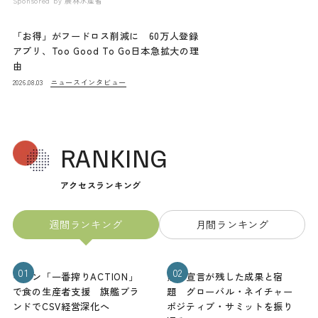
Sponsored by
農林水産省
「お得」がフードロス削減に 60万人登録
アプリ、Too Good To Go日本急拡大の理
由
ニュース
インタビュー
2026.08.03
RANKING
アクセスランキング
週間ランキング
月間ランキング
01
02
キリン「一番搾りACTION」
熊本宣言が残した成果と宿
で食の生産者支援 旗艦ブラ
題 グローバル・ネイチャー
ンドでCSV経営深化へ
ポジティブ・サミットを振り