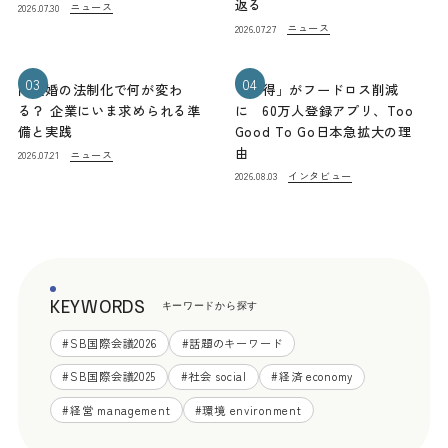
返る
ニュース
2026.07.30
ニュース
2026.07.27
03
04
同性婚の法制化で何が変わ
「お得」がフードロス削減
る？ 企業にいま求められる準
に 60万人登録アプリ、Too
備と実践
Good To Go日本急拡大の理
由
ニュース
2026.07.21
インタビュー
2026.08.03
KEYWORDS
キーワードから探す
#
SB国際会議2026
#
話題のキーワード
#
SB国際会議2025
#
社会 social
#
経済 economy
#
経営 management
#
環境 environment