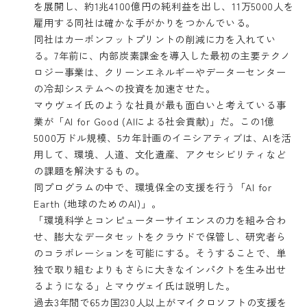
を展開し、約1兆4100億円の純利益を出し、11万5000人を
雇用する同社は確かな手がかりをつかんでいる。
同社はカーボンフットプリントの削減に力を入れてい
る。7年前に、内部炭素課金を導入した最初の主要テクノ
ロジー事業は、クリーンエネルギーやデーターセンター
の冷却システムへの投資を加速させた。
マウヴェイ氏のような社員が最も面白いと考えている事
業が「AI for Good (AIによる社会貢献)」だ。この1億
5000万ドル規模、5カ年計画のイニシアティブは、AIを活
用して、環境、人道、文化遺産、アクセシビリティなど
の課題を解決するもの。
同プログラムの中で、環境保全の支援を行う「AI for
Earth (地球のためのAI)」。
「環境科学とコンピューターサイエンスの力を組み合わ
せ、膨大なデータセットをクラウドで保管し、研究者ら
のコラボレーションを可能にする。そうすることで、単
独で取り組むよりもさらに大きなインパクトを生み出せ
るようになる」とマウヴェイ氏は説明した。
過去3年間で65カ国230人以上がマイクロソフトの支援を