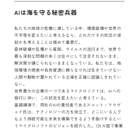
AIは海を守る秘密兵器
私たちの地球が危機に瀕している中、環境破壊や世界の
不平等を変えたいと考えるなら、どれだけその状況が深
刻かを考えることは極めて重要だ。
森林破壊や乱獲から貧困、ウイルスの流行まで、世界で
最も深刻な問題の多くは往々にして注目されないまま、
解決策が講じられないままとなっている。私たちは、地
球環境の現実や自然資源に頼らなければ生きていけない
人間や動物が置かれている立場を正確に認識しきれてい
ない。
世界最大の企業の一つであるマイクロソフトは、AIへの
移行に伴い、この状況を変えたいと考えている。
基調講演で、同社のAIの責任者であるスコット・マウヴ
ェイ氏は、テクノロジーの力を役立て、どこにいる人で
もより持続可能な未来を構築できるよう手助けするとい
うマイクロソフトのビジョンを紹介した。120カ国で事業