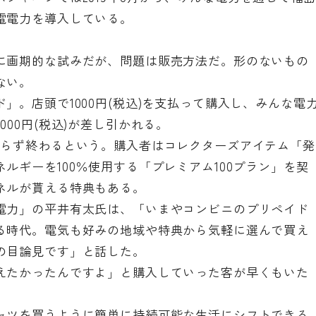
電電力を導入している。
に画期的な試みだが、問題は販売方法だ。形のないもの
ない。
」。店頭で1000円(税込)を支払って購入し、みんな電
00円(税込)が差し引かれる。
からず終わるという。購入者はコレクターズアイテム「発
ルギーを100％使用する「プレミアム100プラン」を契
ネルが貰える特典もある。
電力」の平井有太氏は、「いまやコンビニのプリペイド
る時代。電気も好みの地域や特典から気軽に選んで買え
の目論見です」と話した。
えたかったんですよ」と購入していった客が早くもいた
ャツを買うように簡単に持続可能な生活にシフトできる