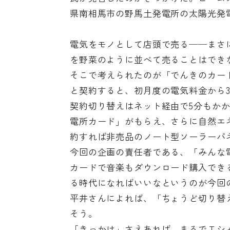
県南相馬市の野馬土発電所の太陽光発
電気をモノとして店頭で売る──まさ
を野菜のように並べて売ることはでき
そこで考えられたのが「でんきのカード
と契約すると、初月度の電気料金から30
契約切り替えはネット経由で5分もか
電所カード」がもらえ、さらに自然エネ
約すれば非売品のノート型ソーラーパ
今回の企画の責任者である、「みんな
カードで音楽もダウンロード購入でき
る時代になればいいなというのが今回
平井さんによれば、「ちょうど切り替
そう。
「きっかけ」さえあれば、まるでＴシ