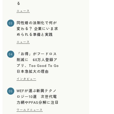
る
ニュース
同性婚の法制化で何が
03
変わる？ 企業にいま求
められる準備と実践
ニュース
「お得」がフードロス
04
削減に 60万人登録ア
プリ、Too Good To Go
日本急拡大の理由
インタビュー
WEFが選ぶ新興テクノ
05
ロジー10選 次世代電
力網やPFAS分解に注目
ワールドニュース