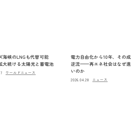
ズ海峡のLNGも代替可能
電力自由化から10年、その
拡大続ける太陽光と蓄電池
逆流——再エネ社会はなぜ
いのか
ワールドニュース
07
ニュース
2026.04.28