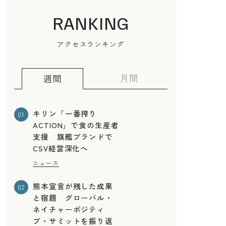
RANKING
アクセスランキング
月間
週間
キリン「一番搾り
01
ACTION」で食の生産者
支援 旗艦ブランドで
CSV経営深化へ
ニュース
熊本宣言が残した成果
02
と宿題 グローバル・
ネイチャーポジティ
ブ・サミットを振り返