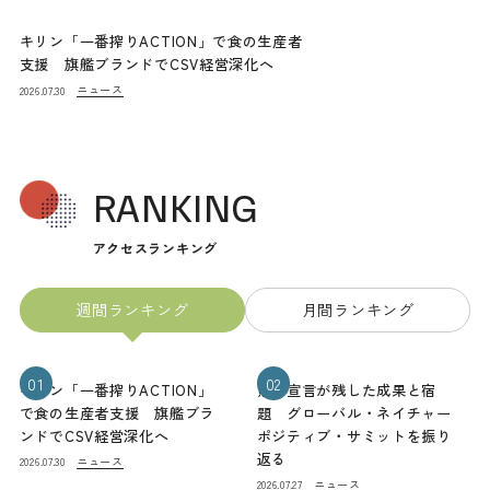
キリン「一番搾りACTION」で食の生産者
支援 旗艦ブランドでCSV経営深化へ
ニュース
2026.07.30
RANKING
アクセスランキング
週間ランキング
月間ランキング
01
02
キリン「一番搾りACTION」
熊本宣言が残した成果と宿
で食の生産者支援 旗艦ブラ
題 グローバル・ネイチャー
ンドでCSV経営深化へ
ポジティブ・サミットを振り
返る
ニュース
2026.07.30
ニュース
2026.07.27