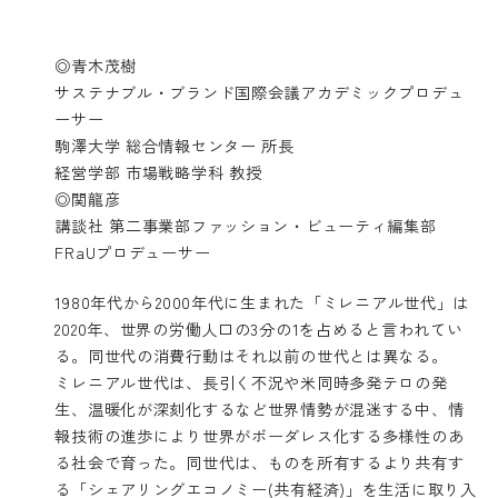
◎青木茂樹
サステナブル・ブランド国際会議アカデミックプロデュ
ーサー
駒澤大学 総合情報センター 所長
経営学部 市場戦略学科 教授
◎関龍彦
講談社 第二事業部ファッション・ビューティ編集部
FRaUプロデューサー
1980年代から2000年代に生まれた「ミレニアル世代」は
2020年、世界の労働人口の3分の1を占めると言われてい
る。同世代の消費行動はそれ以前の世代とは異なる。
ミレニアル世代は、長引く不況や米同時多発テロの発
生、温暖化が深刻化するなど世界情勢が混迷する中、情
報技術の進歩により世界がボーダレス化する多様性のあ
る社会で育った。同世代は、ものを所有するより共有す
る「シェアリングエコノミー(共有経済)」を生活に取り入