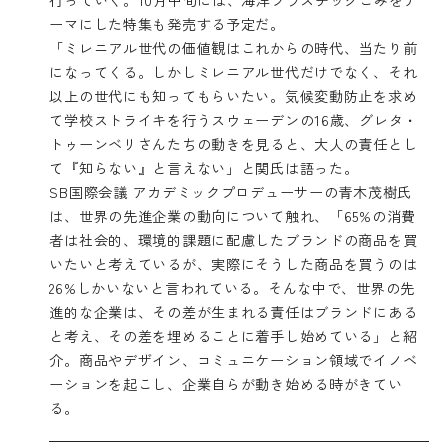
ーマにした特集も発売する予定だ。
「ミレニアル世代の価値観はこれからの時代、当たり前
になってくる。しかしミレニアル世代だけでなく、それ
以上の世代にも知ってもらいたい。気候変動防止を求め
て学校ストライキを行うスウェーデンの16歳、グレタ・
トゥーンベリさんたちの動きを見ると、大人の責任とし
て『知らない』と言えない」と関氏は語った。
SB国際会議 アカデミックプロデューサーの青木茂樹氏
は、世界の先進企業の動向について触れ、「65%の消費
者は社会的、環境的課題に配慮したブランドの商品を買
いたいと考えているが、実際にそうした商品を買うのは
26%しかいないと言われている。そんな中で、世界の先
進的な企業は、その差が生まれる責任はブランドにある
と考え、その差を埋めることに着手し始めている」と紹
介。商品やデザイン、コミュニケーション領域でイノベ
ーションを起こし、企業自らが動き始める時がきてい
る。