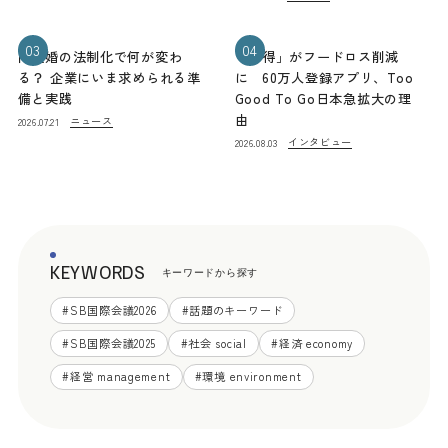
03
04
同性婚の法制化で何が変わ
「お得」がフードロス削減
る？ 企業にいま求められる準
に 60万人登録アプリ、Too
備と実践
Good To Go日本急拡大の理
由
ニュース
2026.07.21
インタビュー
2026.08.03
KEYWORDS
キーワードから探す
#
SB国際会議2026
#
話題のキーワード
#
SB国際会議2025
#
社会 social
#
経済 economy
#
経営 management
#
環境 environment