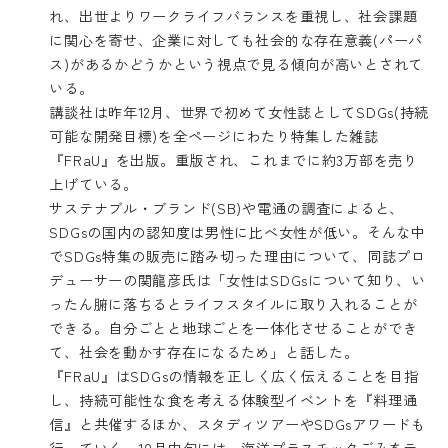
れ、出世よりワークライフバランスを重視し、社会課題
に関心を寄せ、企業に対しても社会的な存在意義(パーパ
ス)があるかどうかという視点で見る傾向が高いとされて
いる。
講談社は昨年12月、世界で初めて女性誌としてSDGs(持続
可能な開発目標)を全ページにわたり特集した雑誌
『FRaU』を出版。重版され、これまでに約3万部を売り
上げている。
サステナブル・ブランド(SB)や電通の調査によると、
SDGsの国内の認知度は男性に比べ女性が低い。そんな中
でSDGs特集の販売に踏み切った理由について、同誌プロ
デューサーの関龍彦氏は「女性はSDGsについて知り、い
ったん腑に落ちるとライフスタイルに取り入れることが
できる。自分ごとと地球ごとを一体化させることができ
て、社会を動かす存在になるため」と話した。
『FRaU』はSDGsの情報を正しく広く伝えることを目指
し、持続可能性な食を考える体験型イベントを『料理通
信』と共催するほか、スタディツアーやSDGsアワードも
行っていく。10月中旬には、海洋プラスチックごみをテ