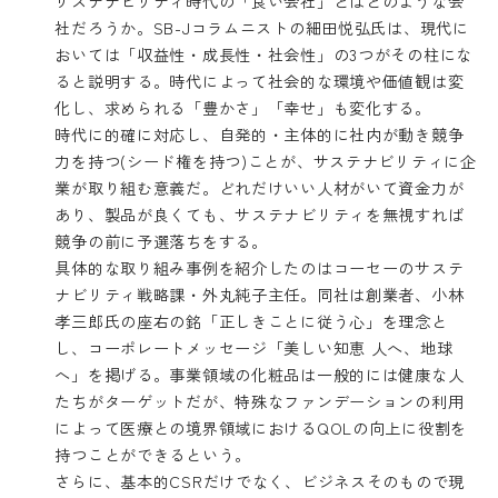
サステナビリティ時代の「良い会社」とはどのような会
社だろうか。SB-Jコラムニストの細田悦弘氏は、現代に
おいては「収益性・成長性・社会性」の3つがその柱にな
ると説明する。時代によって社会的な環境や価値観は変
化し、求められる「豊かさ」「幸せ」も変化する。
時代に的確に対応し、自発的・主体的に社内が動き競争
力を持つ(シード権を持つ)ことが、サステナビリティに企
業が取り組む意義だ。どれだけいい人材がいて資金力が
あり、製品が良くても、サステナビリティを無視すれば
競争の前に予選落ちをする。
具体的な取り組み事例を紹介したのはコーセーのサステ
ナビリティ戦略課・外丸純子主任。同社は創業者、小林
孝三郎氏の座右の銘「正しきことに従う心」を理念と
し、コーポレートメッセージ「美しい知恵 人へ、地球
へ」を掲げる。事業領域の化粧品は一般的には健康な人
たちがターゲットだが、特殊なファンデーションの利用
によって医療との境界領域におけるQOLの向上に役割を
持つことができるという。
さらに、基本的CSRだけでなく、ビジネスそのもので現