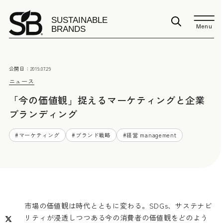
Menu
公開日：
2019.07.29
ニュース
「今の価値観」捉えるマーケティングと企業
ブランディング
#
マーケティング
#
ブランド戦略
#
経営 management
市場の価値観は時代とともに変わる。SDGs、サステナビ
リティが浸透しつつある今の消費者の価値観をどのよう