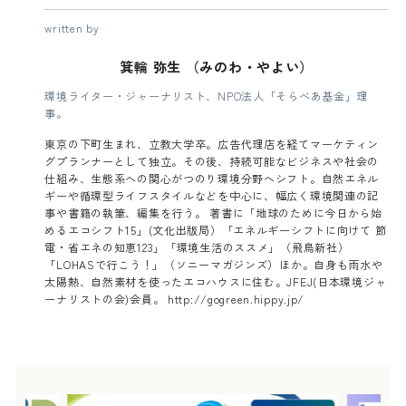
written by
箕輪 弥生 （みのわ・やよい）
環境ライター・ジャーナリスト、NPO法人「そらべあ基金」理
事。
東京の下町生まれ、立教大学卒。広告代理店を経てマーケティン
グプランナーとして独立。その後、持続可能なビジネスや社会の
仕組み、生態系への関心がつのり環境分野へシフト。自然エネル
ギーや循環型ライフスタイルなどを中心に、幅広く環境関連の記
事や書籍の執筆、編集を行う。 著書に「地球のために今日から始
めるエコシフト15」(文化出版局）「エネルギーシフトに向けて 節
電・省エネの知恵123」「環境生活のススメ」（飛鳥新社）
「LOHASで行こう！」（ソニーマガジンズ）ほか。自身も雨水や
太陽熱、自然素材を使ったエコハウスに住む。JFEJ(日本環境ジャ
ーナリストの会)会員。 http://gogreen.hippy.jp/