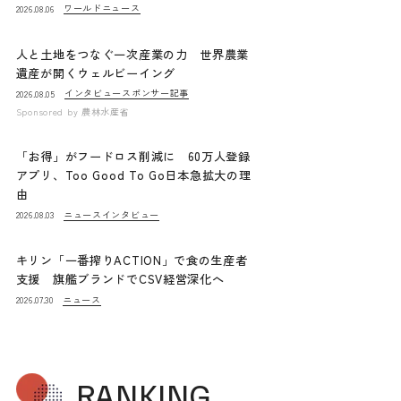
ワールドニュース
2026.08.06
人と土地をつなぐ一次産業の力 世界農業
遺産が開くウェルビーイング
インタビュー
スポンサー記事
2026.08.05
Sponsored by
農林水産省
「お得」がフードロス削減に 60万人登録
アプリ、Too Good To Go日本急拡大の理
由
ニュース
インタビュー
2026.08.03
キリン「一番搾りACTION」で食の生産者
支援 旗艦ブランドでCSV経営深化へ
ニュース
2026.07.30
RANKING