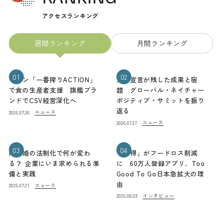
アクセスランキング
週間ランキング
月間ランキング
01
02
キリン「一番搾りACTION」
熊本宣言が残した成果と宿
で食の生産者支援 旗艦ブラ
題 グローバル・ネイチャー
ンドでCSV経営深化へ
ポジティブ・サミットを振り
返る
ニュース
2026.07.30
ニュース
2026.07.27
03
04
同性婚の法制化で何が変わ
「お得」がフードロス削減
る？ 企業にいま求められる準
に 60万人登録アプリ、Too
備と実践
Good To Go日本急拡大の理
由
ニュース
2026.07.21
インタビュー
2026.08.03