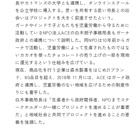
長やカトマンズの大学とも連携し、オンラインスクール
を公立学校に導入する。思いを共有する若い市長との出
会いはプロジェクトを大きく前進させたという。
ガーナやインドで子どもたちを児童労働から守るために
活動しているNPO法人ACEの白木朋子事務局長もガーナ
政府との連携について説明した。同NPOは10年前からガ
ーナで活動し、児童労働によって生産されたものではな
いカカオを使ったチョコレートの売り上げの一部を現地
に還元するという仕組みを広げている。
現在、商品化を行う企業は森永製菓をはじめ21ブラン
ド、80品目を超え、2018年 11 月には、ACE はガーナ政
府と連携し、児童労働のない地域を広げるための制度作
りにも着手した。
白木事務局長は「生産者から政府関係者、NPOまでステ
ークホルダーが一緒にプロジェクトを進めることが重要
だ」と地域社会と共同でプロジェクトを進めることの意
義を強調した。