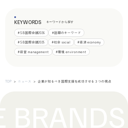
KEYWORDS
キーワードから探す
#
SB国際会議2026
#
話題のキーワード
#
SB国際会議2025
#
社会 social
#
経済 economy
#
経営 management
#
環境 environment
TOP
ニュース
企業が知るべき国際支援を成功させる３つの視点