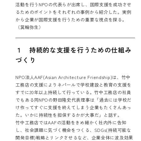
活動を行うNPOの代表らが出席し、国際支援を成功させ
るためのポイントをそれぞれの事例から紹介した。実例
から企業が国際支援を行うための重要な視点を探る。
（箕輪弥生）
１ 持続的な支援を行うための仕組み
づくり
NPO法人AAF(Asian Architecture Friendship)は、竹中
工務店の支援によりネパールで学校建設と教育の支援を
すでに20年以上持続して行っている。竹中工務店の社員
でもある同NPOの野田隆史代表理事は「過去には学校だ
け作ってすぐに支援を終えてしまう企業もたくさんあっ
た。いかに持続性を担保するかが大事だ」と話す。
竹中工務店ではAAFの活動をきめ細かく社内外に告知
し、社会課題に気づく機会をつくる、SDGs(持続可能な
開発目標)戦略とリンクさせるなど、企業全体に波及効果