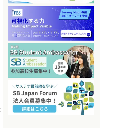
し
用
定