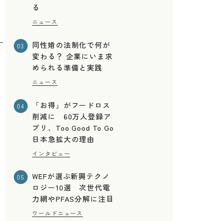
る
ニュース
同性婚の法制化で何が
03
変わる？ 企業にいま求
められる準備と実践
ニュース
「お得」がフードロス
04
削減に 60万人登録ア
プリ、Too Good To Go
日本急拡大の理由
インタビュー
WEFが選ぶ新興テクノ
05
ロジー10選 次世代電
力網やPFAS分解に注目
ワールドニュース