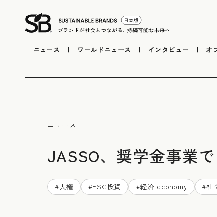
ニュース
ワールドニュース
インタビュー
オ
ニュース
JASSO、奨学金事業
#
人権
#
ESG投資
#
経済 economy
#
社会