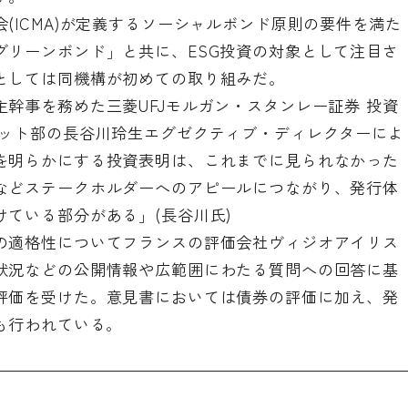
(ICMA)が定義するソーシャルボンド原則の要件を満た
グリーンボンド」と共に、ESG投資の対象として注目さ
としては同機構が初めての取り組みだ。
幹事を務めた三菱UFJモルガン・スタンレー証券 投資
ケット部の長谷川玲生エグゼクティブ・ディレクターによ
を明らかにする投資表明は、これまでに見られなかった
などステークホルダーへのアピールにつながり、発行体
ている部分がある」(長谷川氏)
の適格性についてフランスの評価会社ヴィジオアイリス
状況などの公開情報や広範囲にわたる質問への回答に基
評価を受けた。意見書においては債券の評価に加え、発
も行われている。