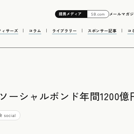
提携
メディア
メールマガジ
SB.com
フィサーズ
コラム
ライブラリー
スポンサー記事
コ
でソーシャルボンド年間1200億
 social