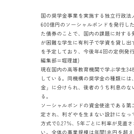
国の奨学金事業を実施する独立行政法人日本
600億円のソーシャルボンドを発行し
た債券のことで、国内の課題に対する
が困難な学生に有利子で学資を貸し出す
を予定しており、今後年4回の定例発行
編集部=堀理雄)
現在国内の高等教育機関で学ぶ学生348
している。同機構の奨学金の種類には
金」に分けられ、後者のうち利息のな
る。
ソーシャルボンドの資金使途である第
定され、利ざやを生まない設計になって
方式で0.27％、5年ごとに利率が見直
い。全体の事業規模は年間1兆円を超え