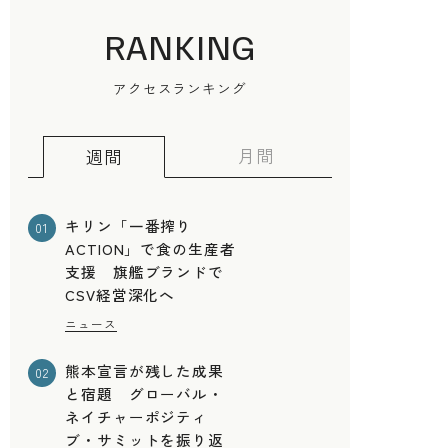
RANKING
アクセスランキング
月間
週間
キリン「一番搾り
01
ACTION」で食の生産者
支援 旗艦ブランドで
CSV経営深化へ
ニュース
熊本宣言が残した成果
02
と宿題 グローバル・
ネイチャーポジティ
ブ・サミットを振り返