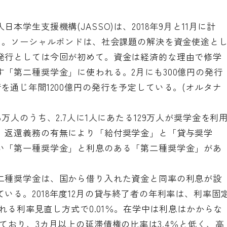
学生支援機構(JASSO)は、2018年9月と11月に計
た。ソーシャルボンドは、社会課題の解決を資金使途と
発行としては今回が初めて。資金は経済的な理由で修学
「第二種奨学金」に使われる。2月にも300億円の発行
を通じ年間1200億円の発行を予定している。(オルタナ
万人のうち、2.7人に1人にあたる129万人が奨学金を利
、返還義務の有無により「給付奨学金」と「貸与奨学
い「第一種奨学金」と利息のある「第二種奨学金」があ
二種奨学金は、国から借り入れた資金と同率の利息が設
いる。2018年度12月の貸与終了者の年利率は、利率固
される利率見直し方式で0.01％。在学中は利息はかからな
ており、3カ月以上の延滞債権の比率は3.4％と低く、高