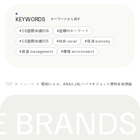
KEYWORDS
キーワードから探す
#
SB国際会議2026
#
話題のキーワード
#
SB国際会議2025
#
社会 social
#
経済 economy
#
経営 management
#
環境 environment
TOP
ニュース
昭和シェル、ANAとJALへバイオジェット燃料を初供給