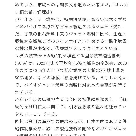
めており、市場への早期参入を進めたい考えだ。(オルタ
ナ編集部=堀理雄)
バイオジェット燃料は、植物油や糖、あるいは木くずな
どのバイオマス原料などから製造されるジェット燃料
だ。従来の化石燃料由来のジェット燃料に比べ、生産・
収集から燃焼までのライフサイクルにおける二酸化炭素
の排出量が少なく、代替燃料として注目されている。
世界の航空会社の約8割が加盟する国際航空運送協会
(IATA)は、2020年まで平均年1.5％の燃料効率改善、2050
年までに2005年と比べて航空業界の実質CO２排出量を
50％削減、などの環境目標を掲げている。そうしたなか
で、バイオジェット燃料の温暖化対策への貢献が期待さ
れている。
昭和シェルの広報担当者は今回の初供給を踏まえ、「継
続的な利用拡大に向けて、引き続き取り組みを進めてい
きたい」としている。
同社は今回の海外での供給のほか、日本国内における供
給体制構築や、独自の製造技術の開発などバイオジェッ
ト燃料の利用拡大に力を入れている。