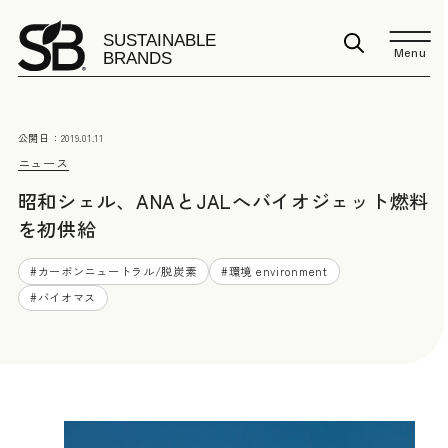
Menu
公開日：
2019.01.11
ニュース
昭和シェル、ANAとJALへバイオジェット燃料
を初供給
#
カーボンニュートラル/脱炭素
#
環境 environment
#
バイオマス