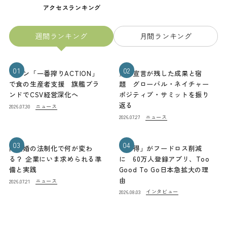
アクセスランキング
週間ランキング
月間ランキング
01
02
キリン「一番搾りACTION」
熊本宣言が残した成果と宿
で食の生産者支援 旗艦ブラ
題 グローバル・ネイチャー
ンドでCSV経営深化へ
ポジティブ・サミットを振り
返る
ニュース
2026.07.30
ニュース
2026.07.27
03
04
同性婚の法制化で何が変わ
「お得」がフードロス削減
る？ 企業にいま求められる準
に 60万人登録アプリ、Too
備と実践
Good To Go日本急拡大の理
由
ニュース
2026.07.21
インタビュー
2026.08.03