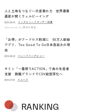
人と土地をつなぐ一次産業の力 世界農業
遺産が開くウェルビーイング
インタビュー
スポンサー記事
2026.08.05
Sponsored by
農林水産省
「お得」がフードロス削減に 60万人登録
アプリ、Too Good To Go日本急拡大の理
由
ニュース
インタビュー
2026.08.03
キリン「一番搾りACTION」で食の生産者
支援 旗艦ブランドでCSV経営深化へ
ニュース
2026.07.30
RANKING