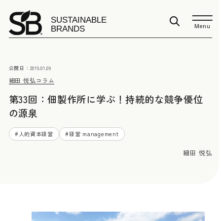
Menu
公開日：
2019.01.09
細田 悦弘
コラム
第33回：佃製作所に学ぶ！持続的な競争優位
の源泉
#
人的資本経営
#
経営 management
細田 悦弘