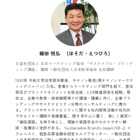
細田 悦弘 (ほそだ・えつひろ)
公益社団法人 日本マーケティング協会 「サステナブル・ブランデ
ィング講座」 講師 一般社団法人日本能率協会 主任講師
1982年 中央大学法学部卒業後、キヤノン販売(現キヤノンマーケテ
ィングジャパン) 入社。営業からマーケティング部門を経て、宣伝
部及びブランドマネジメントを担当後、CSR推進部長を経験。現
在は、企業や教育・研修機関等での講演・講義と共に、企業ブラ
ンディングやサステナビリティ分野のコンサルティングに携わ
る。ブランドやサステナビリティに関する社内啓発活動や社内外
でのセミナー講師の実績豊富。 聴き手の心に響く、楽しく奥深い
「細田語録」を持ち味とし、理論や実践手法のわかりやすい解
説・指導法に定評がある。 Sustainable Brands Japan(SB-J) コ
ラムニスト、経営品質協議会認定セルフアセッサー、一般社団法
人日本能率協会「新しい経営のあり方研究会」メンバー、土木学