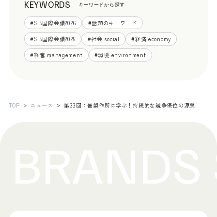
KEYWORDS
キーワードから探す
#
SB国際会議2026
#
話題のキーワード
#
SB国際会議2025
#
社会 social
#
経済 economy
#
経営 management
#
環境 environment
TOP
ニュース
第33回：佃製作所に学ぶ！持続的な競争優位の源泉