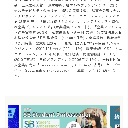
会「土木広報大賞」 選定委員。社内外のブランディング・CSR・
サステナビリティのセミナー講師の実績多数。 ◎専門分野：サス
テナビリティ、ブランディング、コミュニケーション、メディア
史 ◎著書 等： 「選ばれ続ける会社とは―サステナビリティ時代
の企業ブランディング」(産業編集センター刊)、「企業ブランディ
ングを実現するCSR」(産業編集センター刊)共著、公益社団法人日
本監査役協会「月刊監査役」(2023年8月号) / 東洋経済・臨時増刊
「CSR特集」(2008.2.20号)、一般社団法人日本能率協会「JMAマ
ネジメント」(2013.10月号) / (2021.4月号)、環境会議「CSRコミュ
ニケーション」(2010年秋号)、東洋経済・就職情報誌「GOTO」
(2010年度版)、日経ブランディング(2006年12月号) 、 一般社団法
人企業研究会「Business Research」(2019年7/8月号)、ウェブサ
イト「Sustainable Brands Japan」：連載コラム(2016.6～)な
ど。