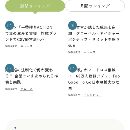
週間ランキング
月間ランキング
01
02
キリン「一番搾りACTION」
熊本宣言が残した成果と宿
で食の生産者支援 旗艦ブラ
題 グローバル・ネイチャー
ンドでCSV経営深化へ
ポジティブ・サミットを振り
返る
ニュース
2026.07.30
ニュース
2026.07.27
03
04
同性婚の法制化で何が変わ
「お得」がフードロス削減
る？ 企業にいま求められる準
に 60万人登録アプリ、Too
備と実践
Good To Go日本急拡大の理
由
ニュース
2026.07.21
インタビュー
2026.08.03