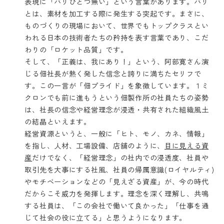
表現に「バリひとつ無い」という言葉があります。バリ
とは、素材を加工する際に発生する突起です。まさに、
ものづくりの現場において、世界でもトップクラスとい
われる日本の技術者たちの矜持を表す言葉であり、こだ
わりの「ロケット品質」です。
そして、「正義は、我にあり！」という、阿部寛さん演
じる佃社長が熱く発した信念と誇りに満ちたセリフで
す。この一言が「佃プライド」を象徴しています。１ミ
クロンでも前に進もうという佃製作所の社員たちの姿勢
は、社長の信念や経営理念が浸透・共有された組織風土
の結晶といえます。
経営資源というと、一般に「ヒト、モノ、カネ、情報」
を指し、人材、工場設備、店舗のように、
目に見える資
産
だけでなく、「経営理念」の社内での浸透度、社員や
取引先を大事にする社風、社員の帰属意識(ロイヤルティ)
やモチベーションなどの「見えざる資産」が、今の時代
だからこそ威力を発揮します。理念を深く理解し、共鳴
する社員は、「この会社で働いて良かった」「仕事を通
じて社会の役に立てる」と思うようになります。