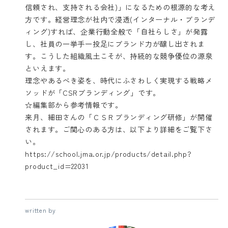
信頼され、支持される会社)」になるための根源的な考え
方です。経営理念が社内で浸透(インターナル・ブランデ
ィング)すれば、企業行動全般で「自社らしさ」が発露
し、社員の一挙手一投足にブランド力が醸し出されま
す。こうした組織風土こそが、持続的な競争優位の源泉
といえます。
理念やあるべき姿を、時代にふさわしく実現する戦略メ
ソッドが「CSRブランディング」です。
☆編集部から参考情報です。
来月、細田さんの「ＣＳＲブランディング研修」が開催
されます。ご関心のある方は、以下より詳細をご覧下さ
い。
https://school.jma.or.jp/products/detail.php?
product_id=22031
written by