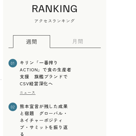
RANKING
アクセスランキング
月間
週間
キリン「一番搾り
01
ACTION」で食の生産者
支援 旗艦ブランドで
CSV経営深化へ
ニュース
熊本宣言が残した成果
02
と宿題 グローバル・
、
ネイチャーポジティ
ブ・サミットを振り返
る