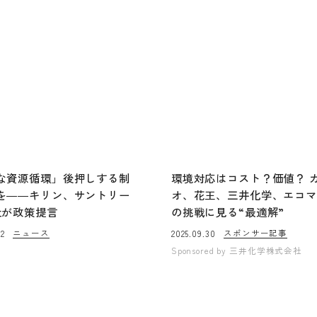
な資源循環」後押しする制
環境対応はコスト？価値？ 
を――キリン、サントリー
オ、花王、三井化学、エコ
社が政策提言
の挑戦に見る“最適解”
ニュース
スポンサー記事
02
2025.09.30
Sponsored by
三井化学株式会社