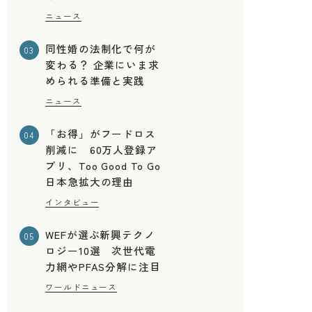
ニュース
同性婚の法制化で何が
03
変わる？ 企業にいま求
められる準備と実践
ニュース
「お得」がフードロス
04
削減に 60万人登録ア
プリ、Too Good To Go
日本急拡大の理由
インタビュー
WEFが選ぶ新興テクノ
05
ロジー10選 次世代電
力網やPFAS分解に注目
ワールドニュース