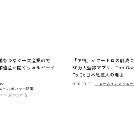
地をつなぐ一次産業の力
「お得」がフードロス削減
業遺産が開くウェルビーイ
60万人登録アプリ、Too Go
To Go日本急拡大の理由
ニュース
インタビュー
05
2026.08.03
ュー
スポンサー記事
ed by
農林水産省