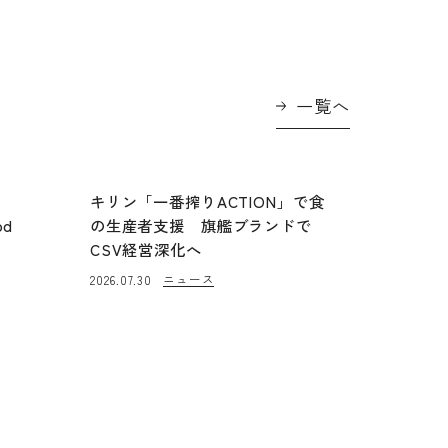
一覧へ
に
キリン「一番搾りACTION」で食
od
の生産者支援 旗艦ブランドで
CSV経営深化へ
ニュース
2026.07.30