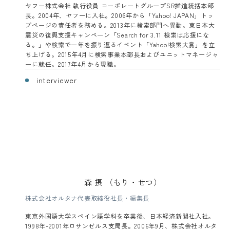
ヤフー株式会社 執行役員 コーポレートグループSR推進統括本部
長。2004年、ヤフーに入社。2006年から「Yahoo! JAPAN」トッ
プページの責任者を務める。2013年に検索部門へ異動。東日本大
震災の復興支援キャンペーン「Search for 3.11 検索は応援にな
る。」や検索で一年を振り返るイベント「Yahoo!検索大賞」を立
ち上げる。2015年4月に検索事業本部長およびユニットマネージャ
ーに就任。2017年4月から現職。
interviewer
森 摂 （もり・せつ）
株式会社オルタナ代表取締役社長・編集長
東京外国語大学スペイン語学科を卒業後、日本経済新聞社入社。
1998年-2001年ロサンゼルス支局長。2006年9月、株式会社オルタ