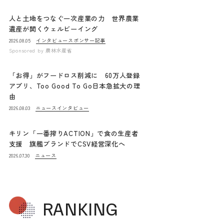
人と土地をつなぐ一次産業の力 世界農業
遺産が開くウェルビーイング
インタビュー
スポンサー記事
2026.08.05
Sponsored by
農林水産省
「お得」がフードロス削減に 60万人登録
アプリ、Too Good To Go日本急拡大の理
由
ニュース
インタビュー
2026.08.03
キリン「一番搾りACTION」で食の生産者
支援 旗艦ブランドでCSV経営深化へ
ニュース
2026.07.30
RANKING