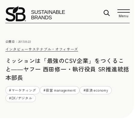
Menu
公開日：
2017.09.22
インタビュー
サステナブル・オフィサーズ
ミッションは「最強のCSV企業」をつくるこ
と――ヤフー 西田修一・執行役員 SR推進統括
本部長
#
マーケティング
#
経営 management
#
経済 economy
#
DX/デジタル