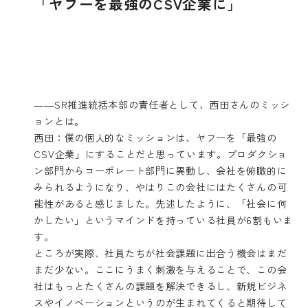
「ヤフーを最強のCSV企業に」
――SR推進統括本部の責任者として、西田さんのミッシ
ョンとは。
西田：僕の個人的なミッションは、ヤフーを「最強の
CSV企業」にすることだと思っています。プロダクショ
ン部門からコーポレート部門に異動し、会社を俯瞰的に
みられるようになり、やはりこの会社にはたくさんの可
能性があると感じました。先述したように、「社会に何
かしたい」というマインドを持っている社員が6割もいま
す。
ところが実際、社員たちが社会課題に出合う機会はまだ
まだ少ない。ここにうまく刺激を与えることで、この会
社はもっとたくさんの課題を解決できるし、新規ビジネ
スやイノベーションというのが生まれてくると期待して