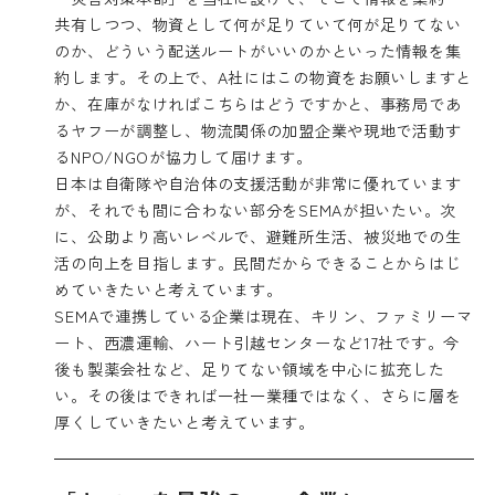
共有しつつ、物資として何が足りていて何が足りてない
のか、どういう配送ルートがいいのかといった情報を集
約します。その上で、A社にはこの物資をお願いしますと
か、在庫がなければこちらはどうですかと、事務局であ
るヤフーが調整し、物流関係の加盟企業や現地で活動す
るNPO/NGOが協力して届けます。
日本は自衛隊や自治体の支援活動が非常に優れています
が、それでも間に合わない部分をSEMAが担いたい。次
に、公助より高いレベルで、避難所生活、被災地での生
活の向上を目指します。民間だからできることからはじ
めていきたいと考えています。
SEMAで連携している企業は現在、キリン、ファミリーマ
ート、西濃運輸、ハート引越センターなど17社です。今
後も製薬会社など、足りてない領域を中心に拡充した
い。その後はできれば一社一業種ではなく、さらに層を
厚くしていきたいと考えています。