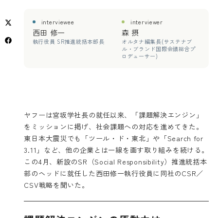
interviewee
interviewer
西田 修一
森 摂
執行役員 SR推進統括本部長
オルタナ編集長(サステナブ
ル・ブランド国際会議総合プ
ロデューサー)
ヤフーは宮坂学社長の就任以来、「課題解決エンジン」
をミッションに掲げ、社会課題への対応を進めてきた。
東日本大震災でも「ツール・ド・東北」や「Search for
3.11」など、他の企業とは一線を画す取り組みを続ける。
この4月、新設のSR（Social Responsibility）推進統括本
部のヘッドに就任した西田修一執行役員に同社のCSR／
CSV戦略を聞いた。