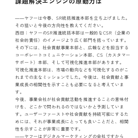
課題解決エンジンの原動力は
――ヤフーは今春、SR統括推進本部を立ち上げました。
その狙いと今後の方向性を教えてください。
西田：ヤフーのSR推進統括本部は一般的なCSR（企業の
社会的責任）のイメージより広く部門を括っています。
その下には、社会貢献事業本部と、広報などを担当する
コーポレートコミュニケーション本部、CS（カスタマー
サポート）本部、そして可視化推進本部があります。
可視化推進本部は、市場の動向などを可視化するのがこ
れまでの主なミッションでした。今後は、社会貢献と事
業成長の相関性を示すことも必要になると考えていま
す。
今後、事業会社が社会貢献活動を推進することの意味付
けを、どこかで問われるのではないかと予測していま
す。ユーザーファーストや社会貢献を持続可能にするた
めには、それが事業成長にとっても良いことだと、相関
性を示すことが非常に重要です。
――ヤフーはデジタルマーケティングの会社ですから