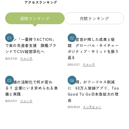
アクセスランキング
週間ランキング
月間ランキング
01
02
キリン「一番搾りACTION」
熊本宣言が残した成果と宿
で食の生産者支援 旗艦ブラ
題 グローバル・ネイチャー
ンドでCSV経営深化へ
ポジティブ・サミットを振り
返る
ニュース
2026.07.30
ニュース
2026.07.27
03
04
同性婚の法制化で何が変わ
「お得」がフードロス削減
る？ 企業にいま求められる準
に 60万人登録アプリ、Too
備と実践
Good To Go日本急拡大の理
由
ニュース
2026.07.21
インタビュー
2026.08.03