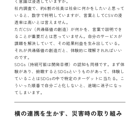
く意識は浸透していますか。
社内調査で、約6割の社員は社会に何かをしたいと思って
いると、数字で判明していますが、言葉としてCSVの浸
透率は高いとは言えません。
ただCSV（共通価値の創造）が何かを、言葉で説明でき
ることが重要だとは思っていません。自分のサービスが
課題を解決していて、その結果利益を生み出している。
それが共通価値の創造だと、体験的に理解されればいい
のです。
SDGs（持続可能は開発目標）の認知も同様です。まず体
験があり、俯瞰するとSDGsというものがあって、体験し
ていることはSDGsの中で特定のターゲットに当たる。こ
ういった順番で自分ごと化しないと、途端に迷子になっ
てしまいます。
横の連携を生かす、災害時の取り組み