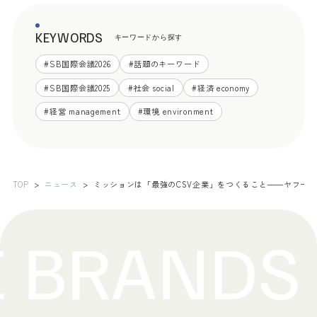
KEYWORDS
キーワードから探す
#
SB国際会議2026
#
話題のキーワード
#
SB国際会議2025
#
社会 social
#
経済 economy
#
経営 management
#
環境 environment
TOP
ニュース
ミッションは「最強のCSV企業」をつくること――ヤフー 