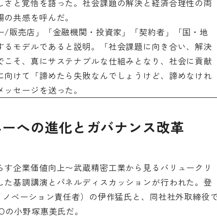
しさと覚悟を語った。社会課題の解決と経済合理性の両
場の共感を呼んだ。
ー/販売店」「金融機関・投資家」「契約者」「国・地
するモデルであると説明。「社会課題に向き合い、解決
でこそ、真にサステナブルな仕組みとなり、社会に貢献
に向けて「諦めたら失敗なんでしょうけど、諦めなけれ
メッセージを送った。
ニーへの進化とガバナンス改革
らす企業価値向上〜武蔵精密工業から見るバリュークリ
した基調講演とパネルディスカッションが行われた。登
高イノベーション責任者）の伊作猛氏と、同社社外取締役
Oの小野塚惠美氏だ。