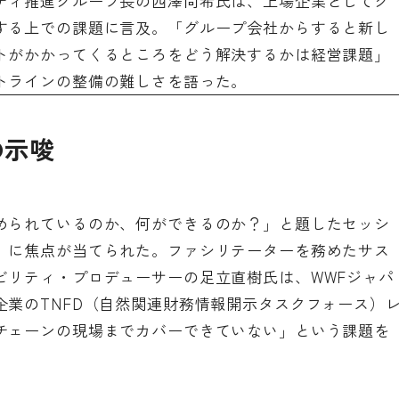
ティ推進グループ長の西澤尚希氏は、上場企業としてグ
する上での課題に言及。「グループ会社からすると新し
トがかかってくるところをどう解決するかは経営課題」
トラインの整備の難しさを語った。
の示唆
められているのか、何ができるのか？」と題したセッシ
」に焦点が当てられた。ファシリテーターを務めたサス
ビリティ・プロデューサーの足立直樹氏は、WWFジャパ
企業のTNFD（自然関連財務情報開示タスクフォース）
チェーンの現場までカバーできていない」という課題を