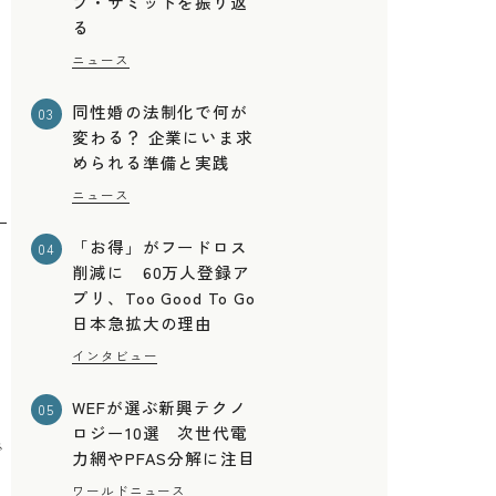
ブ・サミットを振り返
る
ニュース
同性婚の法制化で何が
03
変わる？ 企業にいま求
められる準備と実践
ニュース
「お得」がフードロス
04
削減に 60万人登録ア
プリ、Too Good To Go
日本急拡大の理由
インタビュー
WEFが選ぶ新興テクノ
05
ロジー10選 次世代電
で
力網やPFAS分解に注目
ワールドニュース