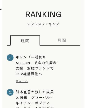
RANKING
アクセスランキング
月間
週間
キリン「一番搾り
01
ACTION」で食の生産者
支援 旗艦ブランドで
CSV経営深化へ
ニュース
熊本宣言が残した成果
02
と宿題 グローバル・
ネイチャーポジティ