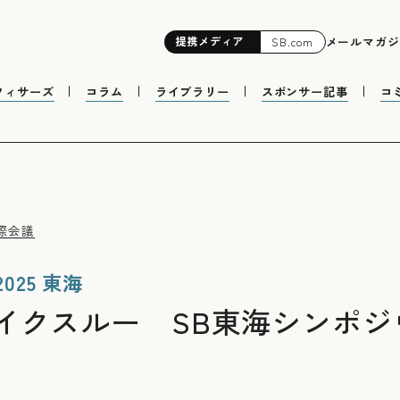
提携
メディア
メールマガジ
SB.com
フィサーズ
コラム
ライブラリー
スポンサー記事
コ
際会議
25 東海
イクスルー SB東海シンポジ