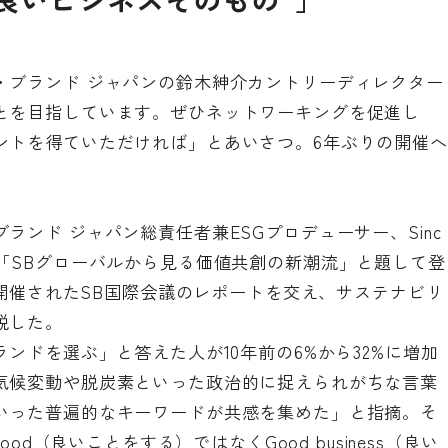
・ブランド ジャパンの鈴木紳介カントリーディレクター
とを目指しています。ぜひネットワーキングを促進し
ントを得ていただければ」とあいさつ。6年ぶりの開催へ
ンド ジャパン総責任者兼ESGプロデューサー、Sinc
「SBグローバルから見る価値共創の新潮流」と題して登
ゴで開催されたSB国際会議のレポートを交え、サステナビリ
説した。
ンドを選ぶ」と答えた人が10年前の6%から32%に増加
気候変動や脱炭素といった政治的に捉えられがちな言葉
いった普遍的なキーワードが共感を集めた」と指摘。そ
od（良いことをする）ではなくGood business（良い