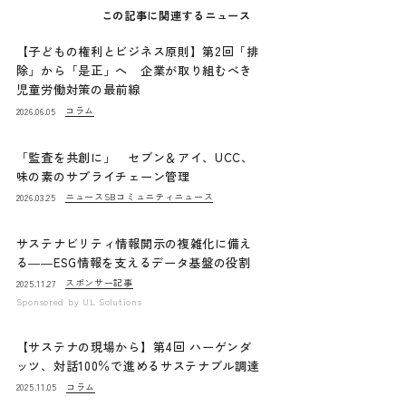
この記事に関連するニュース
【子どもの権利とビジネス原則】第2回「排
除」から「是正」へ 企業が取り組むべき
児童労働対策の最前線
コラム
2026.06.05
「監査を共創に」 セブン＆アイ、UCC、
味の素のサプライチェーン管理
ニュース
SBコミュニティニュース
2026.03.25
サステナビリティ情報開示の複雑化に備え
る――ESG情報を支えるデータ基盤の役割
スポンサー記事
2025.11.27
Sponsored by
UL Solutions
【サステナの現場から】第4回 ハーゲンダ
ッツ、対話100％で進めるサステナブル調達
コラム
2025.11.05