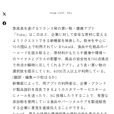
Image credit：Yuka
急成長を遂げるフランス発の買い物・健康アプリ
「Yuka」
はこのほど、企業に対して安全な原料に変える
ようリクエストできる新機能を発表した。欧米を中心に
10カ国以上で利用されているYukaは、食品や化粧品のバ
ーコードを読み取ると、原材料がもたらす健康や環境へ
のマイナスとプラスの影響や、商品の安全性を100点満点
で何点か瞬時に示してくれるアプリ。より良い買い物の
選択肢を提示してくれ、6000万人以上が利用している。
(翻訳・編集＝小松はるか)
新機能によって、同アプリの利用者は、企業・ブランド
が製品設計を改良できるようカスタマーサービスチーム
にメールを送ったり、Xに投稿したりすることで、有害な
添加物を使用している食品やパーソナルケアを製造販売
する企業に意見を直接伝えることができる。
Yukaは、商品の詳細な健康評価や原料分析を表示するほ