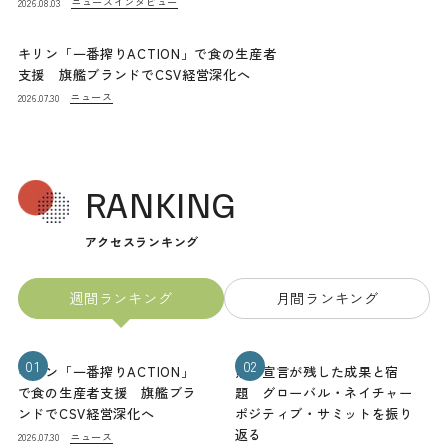
ニュース
インタビュー
2026.08.03
キリン「一番搾りACTION」で食の生産者
支援 旗艦ブランドでCSV経営深化へ
ニュース
2026.07.30
RANKING
アクセスランキング
週間ランキング
月間ランキング
01
02
キリン「一番搾りACTION」
熊本宣言が残した成果と宿
で食の生産者支援 旗艦ブラ
題 グローバル・ネイチャー
ンドでCSV経営深化へ
ポジティブ・サミットを振り
返る
ニュース
2026.07.30