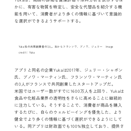
かに、有害な物質を特定し、安全な代替品を紹介する機
能を用いて、消費者がより多くの情報に基づいて意識的
な選択ができるようサポートする。
Yuka社の共同創業者の3人。左からフランソワ、ブノワ、ジュリー Image
credit：Yuka
アプリと同名の企業Yukaは2017年、ジュリー・シャポン
氏、ブノワ・マーティン氏、フランソワ・マーティン氏
の3人がフランスで共同創業したスタートアップだ。
米国ではユーザー数がすでに1600万人を上回り、Yukaは
食品や化粧品業界の透明性をさらに高めることに継続的
に注力している。そうすることで、消費者が商品を購入
するたびに、自らのウェルビーイングを優先した、より
健全でより多くの情報に基づく選択ができるようにして
いる。同アプリは財政面でも100%独立しており、提供さ