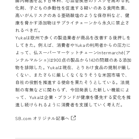
腸内細菌を乱す甘味料、心血管疾患のリスクを高める乳
化剤、子どもの多動性を促進する疑いのある食用色素、
高いがんリスクのある亜硝酸塩のような保存料など、健
康を脅かす添加物はサプライチェーンから永久に禁止さ
れるべきだ。
Yukaは欧州で多くの製造業者が商品を改善する後押しを
してきた。例えば、消費者やYukaの利用者からの圧力に
よって、仏スーパーマーケットチェーンIntermarché(ア
ンテルマルシェ)は900点の製品から142の問題のある添加
物を排除した。Yukaは現在、とりわけ食品の規制が厳し
くない、またさらに厳しくなくなりそうな米国市場で、
自社の役割を推進する使命を果たそうとしている。法規
制の有無などに関わらず、今回発表した新しい機能によ
って、Yukaは企業・ブランドが健康を優先する変化を推
進し続けられるように消費者を支援していく考えだ。
SB.com オリジナル記事へ