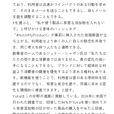
ており、利用者は迅速かつインパクトのある行動を求め
て、そのままメールを送ることもできるし、自らメール
文面を調整することもできる。
Xを選ぶと、「私が使う製品に有害な添加物を入れない
で」と呼びかける意味のハッシュタグ
「#NotInMyProduct」が事前に挿入された投稿画面が立
ち上がる。利用者はより多くの人に自らの懸念を共有で
き、同じ考えを持つ人たちと連帯できる。
創業者の一人であるジュリー・シャポン氏は「私たちは
ただの受け身な消費者ではありません。真の変化の担い
手になることもできるし、ブランドに対して経済的な利
益より消費者の健康を優先するよう求める権利もありま
す。新機能を使うことで、利用者は害のある原材料を回
避するだけでなく、有害な成分を避け、市場に求める変
化も積極的に推進できます」と話す。
Yukaはこの分野の進展に貢献している。2024年に米国で
行われた調査では、回答した94%がYukaを使い始めてか
ら有害添加物の印が付いた商品の購入をやめたと回答。