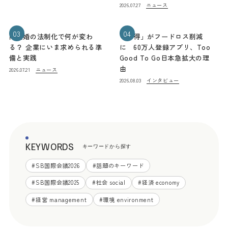
ニュース
2026.07.27
03
04
同性婚の法制化で何が変わ
「お得」がフードロス削減
る？ 企業にいま求められる準
に 60万人登録アプリ、Too
備と実践
Good To Go日本急拡大の理
由
ニュース
2026.07.21
インタビュー
2026.08.03
KEYWORDS
キーワードから探す
#
SB国際会議2026
#
話題のキーワード
#
SB国際会議2025
#
社会 social
#
経済 economy
#
経営 management
#
環境 environment