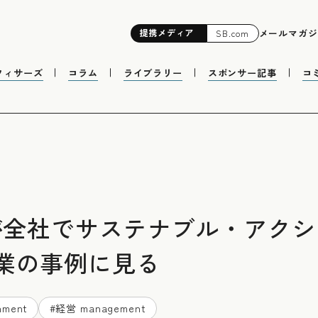
提携
メディア
メールマガジ
SB.com
フィサーズ
コラム
ライブラリー
スポンサー記事
コ
業が全社でサステナブル・アク
業の事例に見る
nment
#
経営 management