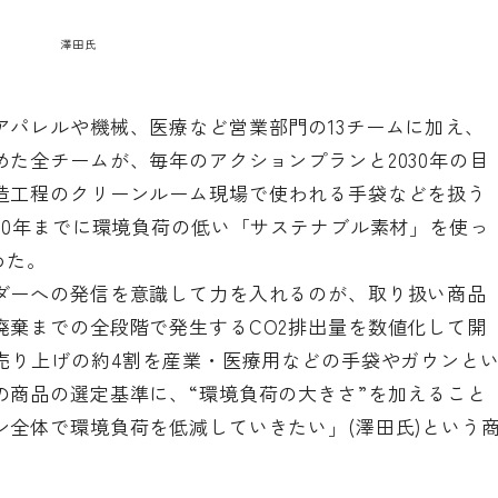
澤田氏
アパレルや機械、医療など営業部門の13チームに加え、
た全チームが、毎年のアクションプランと2030年の目
造工程のクリーンルーム現場で使われる手袋などを扱う
30年までに環境負荷の低い「サステナブル素材」を使っ
めた。
ダーへの発信を意識して力を入れるのが、取り扱い商品
廃棄までの全段階で発生するCO2排出量を数値化して開
売り上げの約4割を産業・医療用などの手袋やガウンと
の商品の選定基準に、“環境負荷の大きさ”を加えること
ン全体で環境負荷を低減していきたい」(澤田氏)という