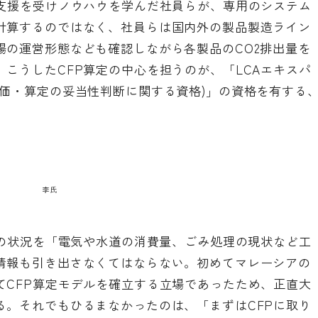
の支援を受けノウハウを学んだ社員らが、専用のシステム
計算するのではなく、社員らは国内外の製品製造ライン
場の運営形態なども確認しながら各製品のCO2排出量を
こうしたCFP算定の中心を担うのが、「LCAエキスパ
評価・算定の妥当性判断に関する資格)」の資格を有する
李氏
初の状況を「電気や水道の消費量、ごみ処理の現状など工
情報も引き出さなくてはならない。初めてマレーシアの
てCFP算定モデルを確立する立場であったため、正直大
る。それでもひるまなかったのは、「まずはCFPに取り