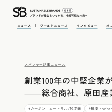
ニュース
ワールドニュース
インタビュー
オ
スポンサー記事
ニュース
創業100年の中堅企
――総合商社、原田産
#
カーボンニュートラル/脱炭素
#
環境 enviro