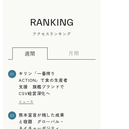
RANKING
アクセスランキング
建
月間
週間
キリン「一番搾り
01
ACTION」で食の生産者
支援 旗艦ブランドで
CSV経営深化へ
ニュース
熊本宣言が残した成果
02
と宿題 グローバル・
ネイチャーポジティ