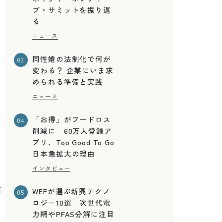
ブ・サミットを振り返
る
ニュース
同性婚の法制化で何が
03
変わる？ 企業にいま求
められる準備と実践
ニュース
「お得」がフードロス
04
削減に 60万人登録ア
プリ、Too Good To Go
日本急拡大の理由
い
インタビュー
商
WEFが選ぶ新興テクノ
05
ロジー10選 次世代電
力網やPFAS分解に注目