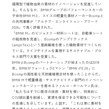
循環型で植物由来の素材のイノベーションを促進してい
る。そんななか、BMWグループのパフォーマンスカーの
子会社
BMW M
と、スイスの軽量化素材メーカー
Bcomp
と
の共同事業が
「アルテア・エンライトゥン・アワード
2024」
で高く評価された。
「BMW M」のビジョナリー材料シートは、自動車シート
の組成物を見直し、Bcompの
アンプリテックス
(ampliTex)
という亜麻繊維を使った織物素材でつくられ
ている。ライフサイクルを重視するサステナブル・プロ
セス部門で大賞を受賞した。
BMWとBcompのパートナーシップが始まったのは2019
年。BMWがフォーミュラEマシン「BMW iFE.20」に
Bcompの高性能な天然繊維複合材を使ったことからだ。
BMW Mで軽量構造・サステナビリティ部門のイノベーシ
ョンマネージャーを務めるファルコ・ホールマン氏は、
「私たちはすでに既存の技術・素材を使い、将来的に
CO2排出量を削減し、資源を保全できる可能性について
の見通しを示しています」と話す。「これは単に素材を
置き換えるという話ではなく、循環のためのデザインの