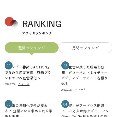
RANKING
アクセスランキング
週間ランキング
月間ランキング
01
02
キリン「一番搾りACTION」
熊本宣言が残した成果と宿
で食の生産者支援 旗艦ブラ
題 グローバル・ネイチャー
ンドでCSV経営深化へ
ポジティブ・サミットを振り
返る
ニュース
2026.07.30
ニュース
2026.07.27
03
04
同性婚の法制化で何が変わ
「お得」がフードロス削減
る？ 企業にいま求められる準
に 60万人登録アプリ、Too
備と実践
Good To Go日本急拡大の理