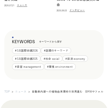
由
ニュース
2026.07.21
インタビュー
2026.08.03
KEYWORDS
キーワードから探す
#
SB国際会議2026
#
話題のキーワード
#
SB国際会議2025
#
社会 social
#
経済 economy
#
経営 management
#
環境 environment
TOP
ニュース
自動車内装への植物由来素材の活用進む BMWやフォルク