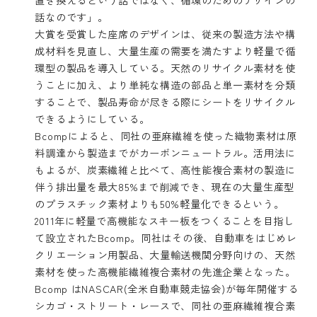
話なのです」。
大賞を受賞した座席のデザインは、従来の製造方法や構
成材料を見直し、大量生産の需要を満たすより軽量で循
環型の製品を導入している。天然のリサイクル素材を使
うことに加え、より単純な構造の部品と単一素材を分類
することで、製品寿命が尽きる際にシートをリサイクル
できるようにしている。
Bcompによると、同社の亜麻繊維を使った織物素材は原
料調達から製造までがカーボンニュートラル。活用法に
もよるが、炭素繊維と比べて、高性能複合素材の製造に
伴う排出量を最大85%まで削減でき、現在の大量生産型
のプラスチック素材よりも50%軽量化できるという。
2011年に軽量で高機能なスキー板をつくることを目指し
て設立されたBcomp。同社はその後、自動車をはじめレ
クリエーション用製品、大量輸送機関分野向けの、天然
素材を使った高機能繊維複合素材の先進企業となった。
Bcomp はNASCAR(全米自動車競走協会)が毎年開催する
シカゴ・ストリート・レースで、同社の亜麻繊維複合素