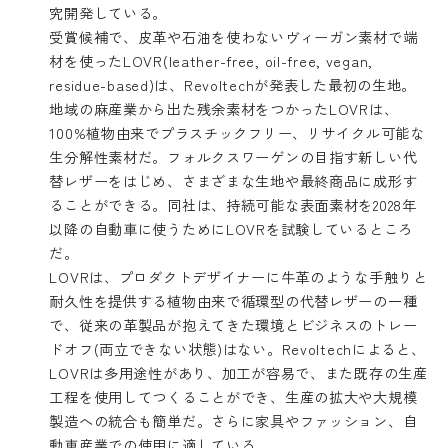
究開発している。
受賞候補で、皮革や石油を使わないヴィーガン素材で端
材を使った
LOVR
(leather-free, oil-free, vegan,
residue-based)は、Revoltechが発表した最初の生地。
地域の麻産業から出た残余素材をつかったLOVRは、
100%植物由来でプラスチックフリー、リサイクル可能な
生分解性素材だ。フォルクスワーゲンの目指す新しい代
替レザーをはじめ、さまざまな生地や最終商品に成形す
ることができる。同社は、持続可能な表面素材を2028年
以降の自動車に使うためにLOVRを試験しているところ
だ。
LOVRは、プロダクトデザイナーに牛革のような手触りと
耐久性を提供する植物由来で循環型の代替レザーの一種
で、従来の革製品が抱えてきた環境とビジネスのトレー
ドオフ(両立できない状態)はない。Revoltechによると、
LOVRは多用途性があり、加工が容易で、また既存の生産
工程を使用してつくることができ、生産の拡大や大規模
製造への統合も簡単だ。さらに家具やファッション、自
動車産業での使用に適している。