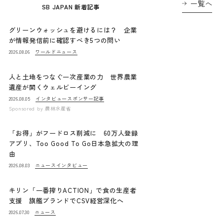
一覧へ
SB JAPAN 新着記事
グリーンウォッシュを避けるには？ 企業
が情報発信前に確認すべき5つの問い
ワールドニュース
2026.08.06
人と土地をつなぐ一次産業の力 世界農業
遺産が開くウェルビーイング
インタビュー
スポンサー記事
2026.08.05
Sponsored by
農林水産省
「お得」がフードロス削減に 60万人登録
アプリ、Too Good To Go日本急拡大の理
由
ニュース
インタビュー
2026.08.03
キリン「一番搾りACTION」で食の生産者
支援 旗艦ブランドでCSV経営深化へ
ニュース
2026.07.30