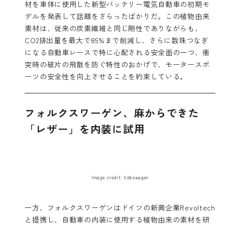
材を車体に使用した新型バッテリー電気自動車の初期モ
デルを発表して話題をさらったばかりだ。この植物由来
素材は、従来の炭素繊維と同じ剛性でありながらも、
CO2排出量を最大で85%まで削減し、さらに数珠つなぎ
になる自動車レースで特に心配される安全面の一つ、衝
突時の破片の飛散を防ぐ特性のおかげで、モータースポ
ーツの安全性を向上させることを約束している。
フォルクスワーゲン、麻からできた
「レザー」を内装に試用
Image credit: Volkswagen
一方、フォルクスワーゲンはドイツの新興企業
Revoltech
と提携し、自動車の内装に使用する植物由来の素材を研