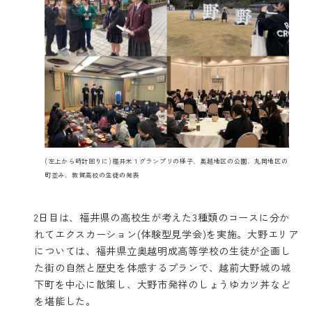
(左上から時計回りに)福井米１グランプリの様子、奥越地区の公園、丸岡地区の
町並み、敦賀高校の生徒の発表
2日目は、福井県の高校生が考えた3種類のコースに分か
れてエクスカーション(体験型見学会)を実施。大野エリア
については、福井県立奥越明成高等学校の生徒が企画し
た街の自然と歴史を体感するプランで、越前大野城の城
下町を中心に散策し、大野市発祥のしょうゆカツ丼など
を堪能した。