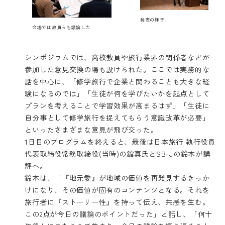
発表の様子
会場では教員らも議論した
シンポジウムでは、高校教員や旅行業界の関係者などが
参加した意見交換の場も設けられた。ここでは実務的な
話を中心に、「修学旅行で企業と関わることも大きな経
験になるのでは」「生徒が何を学びたいかを起点として
プランを考えることで学習効果が高まるはず」「生徒に
自分事として修学旅行を捉えてもらう意識改革が必要」
といったさまざまな意見が飛び交った。
1日目のプログラムを終えると、最後は日本旅行 執行役員
代表取締役常務取締役(当時)の舘真氏とSB-Jの鈴木が講
評へ。
鈴木は、「『地元愛』が地域の価値を再発見するきっか
けになり、その価値が固有のコンテンツとなる。それを
旅行者に『ストーリー性』を持って伝え、共感を生む。
この2点が今日の議論のポイントだった」と話し、「何十