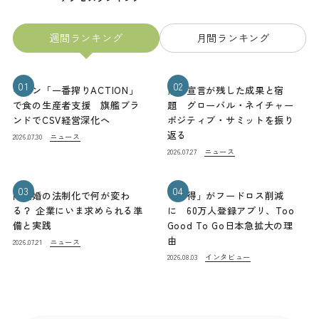
週間ランキング
月間ランキング
01
02
キリン「一番搾りACTION」
熊本宣言が残した成果と宿
で食の生産者支援 旗艦ブラ
題 グローバル・ネイチャー
ンドでCSV経営深化へ
ポジティブ・サミットを振り
返る
ニュース
2026.07.30
ニュース
2026.07.27
03
04
同性婚の法制化で何が変わ
「お得」がフードロス削減
る？ 企業にいま求められる準
に 60万人登録アプリ、Too
備と実践
Good To Go日本急拡大の理
由
ニュース
2026.07.21
インタビュー
2026.08.03