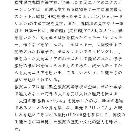
福井県立丸岡高等学校が企画した丸岡エリアのエクスカ
ーションでは、地域産業である織物をテーマに国内最大
のシャトル織機(旧式)を使ったチロルリボン(ジャガード
リボン)の生産工場を見学。また、丸岡城の見学や「一筆
啓上 日本一短い手紙の館」(資料館)で“大切な人”へ手紙
を書いたり、丸岡産そば粉を使ったクッキー「そばっキ
ー」作りなどを楽しんだ。「そばっキー」は同校発案で
開発されたお菓子で、チロルリボンでラッピングし、手
紙を添えた丸岡エリアのお土産として提案された。修学
旅行の思い出を伝えられるものであり、旅から帰ってか
らも丸岡エリアを思い出してほしいという、生徒たちの
思いが込められている。
敦賀エリアは福井県立敦賀高等学校が企画。革命や戦争
で難民となった海外の人々を受け入れた歴史を伝える
「人道の港 敦賀ムゼウム」を見学したのち、地域の名物
であるソースカツ丼を楽しみ、地元で「けいさん」と親
しみを込めて呼ばれる氣比(けひ)神宮を参拝して、同校の
生徒たちが再発見した敦賀の歴史や文化の魅力を味わっ
た。