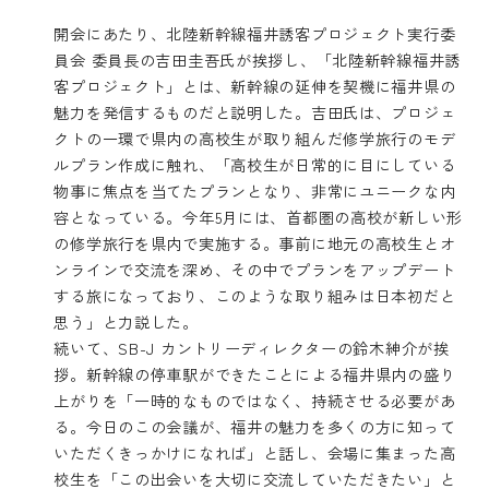
開会にあたり、北陸新幹線福井誘客プロジェクト実行委
員会 委員長の吉田圭吾氏が挨拶し、「北陸新幹線福井誘
客プロジェクト」とは、新幹線の延伸を契機に福井県の
魅力を発信するものだと説明した。吉田氏は、プロジェ
クトの一環で県内の高校生が取り組んだ修学旅行のモデ
ルプラン作成に触れ、「高校生が日常的に目にしている
物事に焦点を当てたプランとなり、非常にユニークな内
容となっている。今年5月には、首都圏の高校が新しい形
の修学旅行を県内で実施する。事前に地元の高校生とオ
ンラインで交流を深め、その中でプランをアップデート
する旅になっており、このような取り組みは日本初だと
思う」と力説した。
続いて、SB-J カントリーディレクターの鈴木紳介が挨
拶。新幹線の停車駅ができたことによる福井県内の盛り
上がりを「一時的なものではなく、持続させる必要があ
る。今日のこの会議が、福井の魅力を多くの方に知って
いただくきっかけになれば」と話し、会場に集まった高
校生を「この出会いを大切に交流していただきたい」と