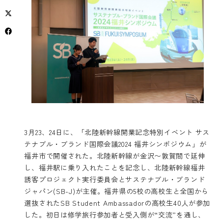
3月23、24日に、「北陸新幹線開業記念特別イベント サス
テナブル・ブランド国際会議2024 福井シンポジウム」が
福井市で開催された。北陸新幹線が金沢〜敦賀間で延伸
し、福井駅に乗り入れたことを記念し、北陸新幹線福井
誘客プロジェクト実行委員会とサステナブル・ブランド
ジャパン(SB-J)が主催。福井県の5校の高校生と全国から
選抜されたSB Student Ambassadorの高校生40人が参加
した。初日は修学旅行参加者と受入側が“交流”を通し、