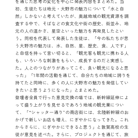
を通じた思考の変化を中心に発表内容をまとめた。当
初、生徒たちは地元・大野市の魅力について「水と自
然」しかないと考えていたが、奥越地域の観光資源を調
査する中で、そばなどの食文化や街の歴史、街並み、地
元の人の温かさ、星空といった魅力を再発見したとい
う。同校を代表して発表した生徒は、「今の私たちが思
う大野市の魅力は、水、自然、星、歴史、食、人です」
と自信を持って言い切ると、「観光客も観光に携わる人
も、いろいろな刺激をもらい、成長するのだと実感し
た。人とのつながりがあってこそ、良い観光になると思
った」「1年間の活動を通じて、自分たちの地域に誇りを
持てたと同時に、多くの人に大野市の魅力を発信してい
きたいと思うようになった」とまとめた。
登壇者全員で行った意見交換の場では、新幹線延伸によ
って盛り上がりを見せるであろう地域の観光業につい
て、「“シャッター通り”の商店街には、北陸新幹線のお
かげで新しいお店も増え、にぎやかになってきた。これ
からさらに、にぎやかにできると思う」と敦賀高校の生
徒が意見を述べた。さらに、プロジェクトを通じて、旅