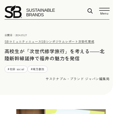
Menu
公開日：
2024.05.27
SBコミュニティニュース
SBシンポジウムレポート
次世代育成
高校生が「次世代修学旅行」を考える――北
陸新幹線延伸で福井の魅力を発信
#
社会 social
#
地方創生
サステナブル・ブランド ジャパン編集局