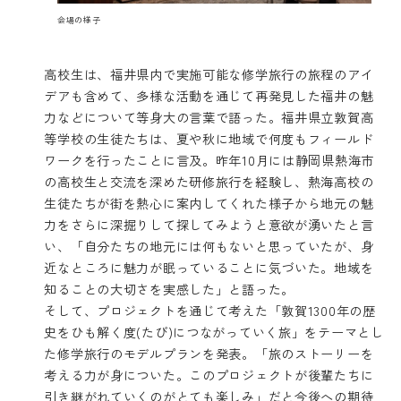
会場の様子
高校生は、福井県内で実施可能な修学旅行の旅程のアイ
デアも含めて、多様な活動を通じて再発見した福井の魅
力などについて等身大の言葉で語った。福井県立敦賀高
等学校の生徒たちは、夏や秋に地域で何度もフィールド
ワークを行ったことに言及。昨年10月には静岡県熱海市
の高校生と交流を深めた研修旅行を経験し、熱海高校の
生徒たちが街を熱心に案内してくれた様子から地元の魅
力をさらに深掘りして探してみようと意欲が湧いたと言
い、「自分たちの地元には何もないと思っていたが、身
近なところに魅力が眠っていることに気づいた。地域を
知ることの大切さを実感した」と語った。
そして、プロジェクトを通じて考えた「敦賀1300年の歴
史をひも解く度(たび)につながっていく旅」をテーマとし
た修学旅行のモデルプランを発表。「旅のストーリーを
考える力が身についた。このプロジェクトが後輩たちに
引き継がれていくのがとても楽しみ」だと今後への期待