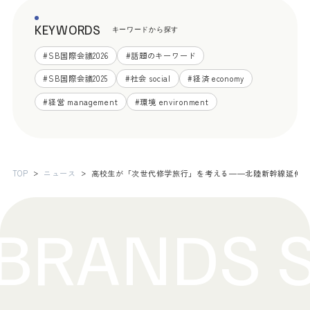
KEYWORDS
キーワードから探す
#
SB国際会議2026
#
話題のキーワード
#
SB国際会議2025
#
社会 social
#
経済 economy
#
経営 management
#
環境 environment
TOP
ニュース
高校生が「次世代修学旅行」を考える――北陸新幹線延伸