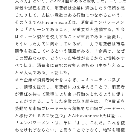
人の力」という、2つの側面があると説明した。こうした
背景や過程を経て、消費者は企業に満足したり信頼を感
じたりして、支払い意欲のある行動につながるという。
そのうえでAkhavannasab氏は、消費者エンパワーメン
トは「グリーンであること」が重要だと強調する。社会
はグリーン製品を使用することが重要であると認識し、
そういった方向に向かっているが、一方で消費者は市場
競争を歓迎しているという課題がある。「企業は、なぜ
この製品なのか、どういった特徴があるかなど情報をす
べて伝え、消費者に選択の役割と選択の自由を与えるこ
とが大切である」と話した。
また企業が消費者同士をつなぎ、コミュニティに参加
し、情報を提供し、消費者に力を与えることで、消費者
が責任を持って環境により良い行動をとれるように促す
ことができる。こうした企業の取り組みは、「消費者を
受動的な市場プレーヤーから積極的な市場プレーヤーへ
と移行させるのに役立つ」とAkhavannasab氏は話し、
「エンパワーメントは、単に『よし、これだ。これを使
わなければならない』と言うことではなく、地球を積極