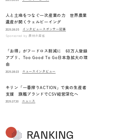
人と土地をつなぐ一次産業の力 世界農業
遺産が開くウェルビーイング
インタビュー
スポンサー記事
2026.08.05
Sponsored by
農林水産省
「お得」がフードロス削減に 60万人登録
アプリ、Too Good To Go日本急拡大の理
由
ニュース
インタビュー
2026.08.03
キリン「一番搾りACTION」で食の生産者
支援 旗艦ブランドでCSV経営深化へ
ニュース
2026.07.30
RANKING