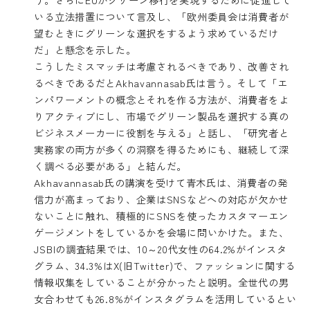
いる立法措置について言及し、「欧州委員会は消費者が
望むときにグリーンな選択をするよう求めているだけ
だ」と懸念を示した。
こうしたミスマッチは考慮されるべきであり、改善され
るべきであるだとAkhavannasab氏は言う。そして「エ
ンパワーメントの概念とそれを作る方法が、消費者をよ
りアクティブにし、市場でグリーン製品を選択する真の
ビジネスメーカーに役割を与える」と話し、「研究者と
実務家の両方が多くの洞察を得るためにも、継続して深
く調べる必要がある」と結んだ。
Akhavannasab氏の講演を受けて青木氏は、消費者の発
信力が高まっており、企業はSNSなどへの対応が欠かせ
ないことに触れ、積極的にSNSを使ったカスタマーエン
ゲージメントをしているかを会場に問いかけた。また、
JSBIの調査結果では、10～20代女性の64.2%がインスタ
グラム、34.3%はX(旧Twitter)で、ファッションに関する
情報収集をしていることが分かったと説明。全世代の男
女合わせても26.8%がインスタグラムを活用しているとい