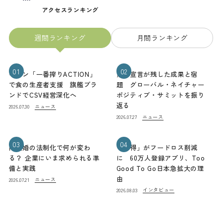
アクセスランキング
週間ランキング
月間ランキング
01
02
キリン「一番搾りACTION」
熊本宣言が残した成果と宿
で食の生産者支援 旗艦ブラ
題 グローバル・ネイチャー
ンドでCSV経営深化へ
ポジティブ・サミットを振り
返る
ニュース
2026.07.30
ニュース
2026.07.27
03
04
同性婚の法制化で何が変わ
「お得」がフードロス削減
る？ 企業にいま求められる準
に 60万人登録アプリ、Too
備と実践
Good To Go日本急拡大の理
由
ニュース
2026.07.21
インタビュー
2026.08.03