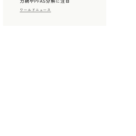
力網やPFAS分解に注目
ワールドニュース