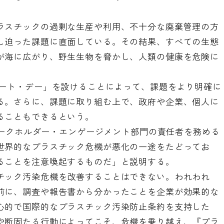
ラスチックの過剰な生産や利用、不十分な廃棄管理の方
し迫った課題に直面している。その結果、すべての生態
が海に広がり、野生生物を脅かし、人類の健康を危険に
ュート・デー」を設けることによって、課題をより明確に
る。さらに、課題に取り組む上で、政府や企業、個人に
ることもできるという。
ステークホルダー・エンゲージメント部門の責任者を務める
世界的なプラスチック危機が悪化の一途をたどってお
ることを注意喚起するものだ」と説明する。
チック汚染危機を改善することはできない。われわれ
前に、調査や報告書から分かったことを企業が効果的な
心的で国際的なプラスチック汚染防止条約を支持した
や断固たる行動によってこそ、危機を乗り越え、『プラ