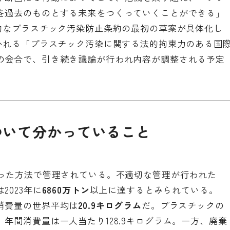
を過去のものとする未来をつくっていくことができる」
際的なプラスチック汚染防止条約の最初の草案が具体化し
開かれる「プラスチック汚染に関する法的拘束力のある国
の会合で、引き続き議論が行われ内容が調整される予定
ついて分かっていること
った方法で管理されている。不適切な管理が行われた
023年に
6860万トン
以上に達するとみられている。
消費量の世界平均は
20.9キログラム
だ。プラスチックの
年間消費量は一人当たり128.9キログラム。一方、廃棄