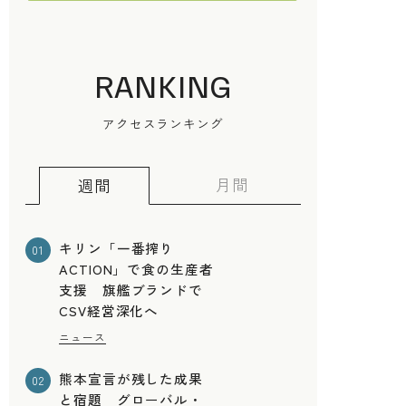
RANKING
アクセスランキング
月間
週間
キリン「一番搾り
01
ACTION」で食の生産者
支援 旗艦ブランドで
CSV経営深化へ
ニュース
熊本宣言が残した成果
02
と宿題 グローバル・