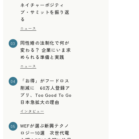
ネイチャーポジティ
ブ・サミットを振り返
る
ニュース
同性婚の法制化で何が
03
変わる？ 企業にいま求
められる準備と実践
ニュース
「お得」がフードロス
04
削減に 60万人登録ア
プリ、Too Good To Go
日本急拡大の理由
インタビュー
WEFが選ぶ新興テクノ
05
ロジー10選 次世代電