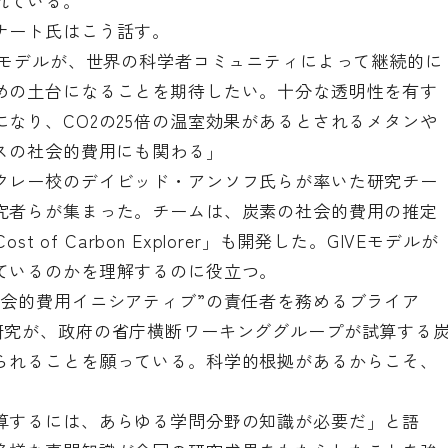
れている。
ナート氏はこう話す。
Eモデルが、世界の科学者コミュニティによって継続的に
めの土台になることを期待したい。十分な透明性を有す
なり、CO2の25倍の温室効果があるとされるメタンや
スの社会的費用にも関わる」
クレー校のデイビッド・アンソフ氏らが率いた研究チー
究者らが集まった。チームは、炭素の社会的費用の推定
Cost of Carbon Explorer」
も開発した。GIVEモデルが
ているのかを理解するのに役立つ。
社会的費用イニシアティブ”の責任者を務めるブライア
研究が、政府の省庁横断ワーキンググループが試算する
られることを願っている。科学的根拠があるからこそ、
算するには、あらゆる学問分野の知識が必要だ」と語