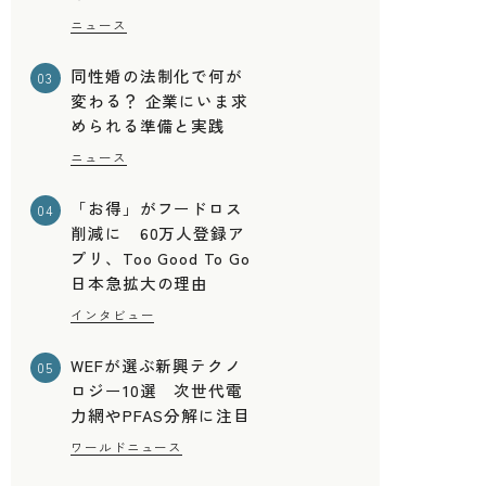
ニュース
同性婚の法制化で何が
03
変わる？ 企業にいま求
められる準備と実践
ニュース
「お得」がフードロス
04
削減に 60万人登録ア
プリ、Too Good To Go
日本急拡大の理由
インタビュー
ェ
WEFが選ぶ新興テクノ
05
ロジー10選 次世代電
力網やPFAS分解に注目
ワールドニュース