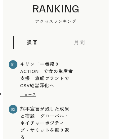
RANKING
取
アクセスランキング
月間
週間
キリン「一番搾り
01
ACTION」で食の生産者
支援 旗艦ブランドで
CSV経営深化へ
の
ニュース
熊本宣言が残した成果
02
と宿題 グローバル・
ネイチャーポジティ
ブ・サミットを振り返
る