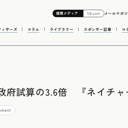
提携
メディア
メールマガジ
SB.com
フィサーズ
コラム
ライブラリー
スポンサー記事
コ
政府試算の3.6倍 『ネイチ
nment