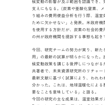
候変動の影響が及ぶ範囲を認識でき、
支えにもなる。(炭素や亜酸化窒素、
り組みの費用便益分析を行う際、温室
ために欠かせない」と発表。米政府機
を使用する方針だが、炭素の社会的費
の州が政府機関を提訴する事態も起き
今回、研究チームの努力が実り、新た
用」の最新の試算が明らかになった。
候変動政策を講じる後押しにつながる
共著者で、未来資源研究所のリチャー
最新文献に基づく試算により、われわ
分かった。これは、地球温暖化による
要なことを意味している」と語る。
今回の研究の主な成果は、
温室効果ガスの影