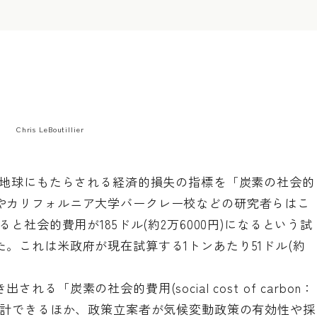
Chris LeBoutillier
に地球にもたらされる経済的損失の指標を「炭素の社会的
やカリフォルニア大学バークレー校などの研究者らはこ
と社会的費用が185ドル(約2万6000円)になるという試
た。これは米政府が現在試算する1トンあたり51ドル(約
「炭素の社会的費用(social cost of carbon：
推計できるほか、政策立案者が気候変動政策の有効性や採