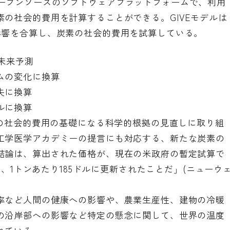
ープンソースのソフトウェアプラットフォームで、利用
の社会的費用を計算することができる。GIVEモデルは
影響を合算し、炭素の社会的費用を試算している。
の未来予測
ムの変化に換算
損失に換算
ルに換算
素の社会的費用の基礎になる科学的根拠の見直しに取り組
工学医学アカデミーの提言にも対応する、新たな炭素の
結論は、算出された価格が、現在の米政府の暫定試算で
る、1トンあたり185ドルに更新されたことだ」(ニューウ
率など人間の健康への影響や、農業生産性、建物の冷暖
の沿岸部への影響など特定の懸念に関して、世界の温度