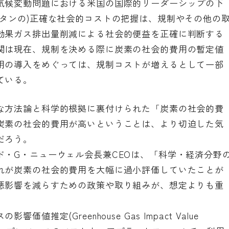
気候変動問題における米国の国際的リーダーシップの下
メタンの)正確な社会的コストの把握は、規制やその他の
効果ガス排出量削減による社会的便益を正確に判断する
関は現在、規制を決める際に炭素の社会的費用の暫定値
用の導入をめぐっては、規制コストが増えるとして一部
ている。
な方法論と科学的根拠に裏付けられた「炭素の社会的費
炭素の社会的費用が高いということは、より切迫した気
だろう。
ド・G・ニューウェル会長兼CEOは、「科学・経済分野
れが炭素の社会的費用を大幅に過小評価していたことが
悪影響を減らすための政策や取り組みが、想定よりも重
響価値推定(Greenhouse Gas Impact Value