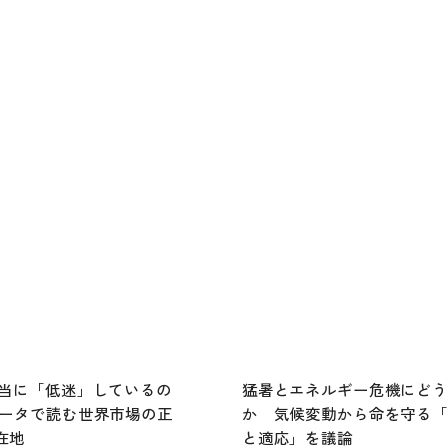
本当に「低迷」しているの
猛暑とエネルギー危機にど
データで読む世界市場の正
か 気候変動から命を守る
在地
と適応」を議論