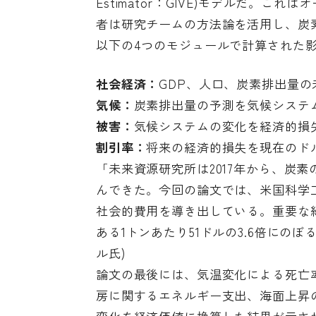
Estimator：GIVE)モデル
だ。これはオ
者は研究チームの方法論を活用し、炭素
以下の4つのモジュールで計算された
社会経済：
GDP、人口、炭素排出量
気候：
炭素排出量の予測を気候システ
被害：
気候システムの変化を経済的
割引率
：
将来の経済的損失を現在のド
「未来資源研究所は2017年から、炭
んできた。今回の論文では、米国科学
社会的費用を導き出している。重要な
ある1トンあたり51ドルの3.6倍にのぼ
ル氏)
論文の最後には、気温変化による死亡
房に関するエネルギー支出、海面上昇