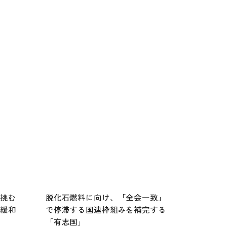
う挑む
脱化石燃料に向け、「全会一致」
「緩和
で停滞する国連枠組みを補完する
「有志国」