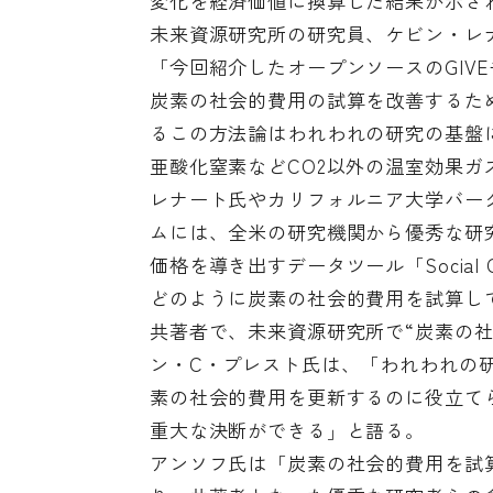
変化を経済価値に換算した結果が示さ
未来資源研究所の研究員、ケビン・レ
「今回紹介したオープンソースのGIV
炭素の社会的費用の試算を改善するた
るこの方法論はわれわれの研究の基盤に
亜酸化窒素などCO2以外の温室効果ガ
レナート氏やカリフォルニア大学バー
ムには、全米の研究機関から優秀な研
価格を導き出すデータツール
「Social 
どのように炭素の社会的費用を試算し
共著者で、未来資源研究所で“炭素の
ン・C・プレスト氏は、「われわれの
素の社会的費用を更新するのに役立て
重大な決断ができる」と語る。
アンソフ氏は「炭素の社会的費用を試