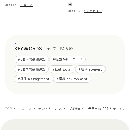
由
ニュース
2026.07.21
インタビュー
2026.08.03
KEYWORDS
キーワードから探す
#
SB国際会議2026
#
話題のキーワード
#
SB国際会議2025
#
社会 social
#
経済 economy
#
経営 management
#
環境 environment
TOP
ニュース
サントリー、スコープ3削減へ 世界初の100%リサイクル