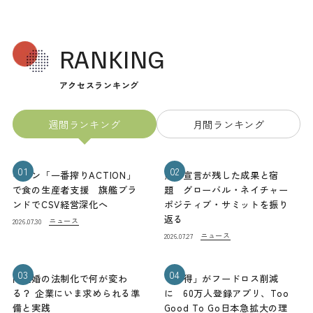
RANKING
アクセスランキング
週間ランキング
月間ランキング
01
02
キリン「一番搾りACTION」
熊本宣言が残した成果と宿
で食の生産者支援 旗艦ブラ
題 グローバル・ネイチャー
ンドでCSV経営深化へ
ポジティブ・サミットを振り
返る
ニュース
2026.07.30
ニュース
2026.07.27
03
04
同性婚の法制化で何が変わ
「お得」がフードロス削減
る？ 企業にいま求められる準
に 60万人登録アプリ、Too
備と実践
Good To Go日本急拡大の理