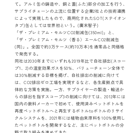
て。アルミ缶の鋳造や、銅と蓋(ふた)部分の加工を行う、
サプライチェーンの上流に位置する企業2社との技術連携
によって実現したもので、商用化されたSOT(ステイオン
タブ)缶としては世界初という。(廣末智子)
「ザ・プレミアム・モルツCO2削減缶(350ml)」と、
「ザ・プレミアム・モルツ〈香る〉エールCO2削減缶
(同)」。全国で約3万ケース(約70万本)を通常品と同価格
で発売する。
同社は2030年までにいずれも2019年比で自社排出(スコー
プ1、2)の温室効果ガスを50%、バリューチェーン全体で
は30%削減する目標を掲げ、自社排出の削減に向けて
は、CO2排出ゼロ工場を実現するなど、各生産拠点で具
体的な方策を実施。一方、サプライヤーの製造・輸送か
らの排出を指すスコープ3の削減に向けては、2012年には
国内の飲料メーカーで初めて、使用済みペットボトルを
再度ペットボトルへと再生するボトルtoボトルのリサイ
クルシステムを、2021年には植物由来原料を100%使用し
たペットボトルを開発するなど、主にペットボトルの分
野で取り組みを進めてきた。