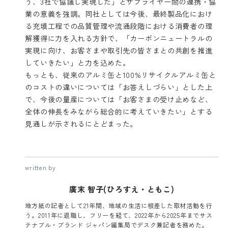
う、3社で協議し実現した」とサプライヤー間の連携・協
業の意義を強調。同社としては今後、最終製品化におけ
る充填工程での品質管理や流通段階における消費者の理
解獲得に力を入れる方針で、「カーボンニュートラルの
実現に向け、お客さまや取引先の皆さまとの共創を推進
していきたい」と力を込めた。
もっとも、従来のアルミ缶と100%リサイクルアルミ缶と
のコストの違いについては「お答えしづらい」とした上
で、今後の量産については「お客さまの受け止めなど、
全体の伸長をみながら総合的に考えていきたい」とする
見通しが示されるにとどまった。
written by
廣末 智子(ひろすえ・ともこ)
地方紙の記者として21年間、地域の生活に根差した取材活動を行
う。2011年に退職し、フリーを経て、2022年から2025年までサス
テナブル・ブランド ジャパン編集局でデスク兼記者を務めた。