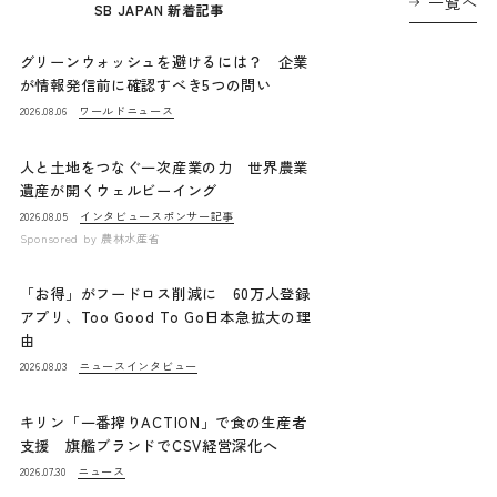
一覧へ
SB JAPAN 新着記事
グリーンウォッシュを避けるには？ 企業
が情報発信前に確認すべき5つの問い
ワールドニュース
2026.08.06
人と土地をつなぐ一次産業の力 世界農業
遺産が開くウェルビーイング
インタビュー
スポンサー記事
2026.08.05
Sponsored by
農林水産省
「お得」がフードロス削減に 60万人登録
アプリ、Too Good To Go日本急拡大の理
由
ニュース
インタビュー
2026.08.03
キリン「一番搾りACTION」で食の生産者
支援 旗艦ブランドでCSV経営深化へ
ニュース
2026.07.30