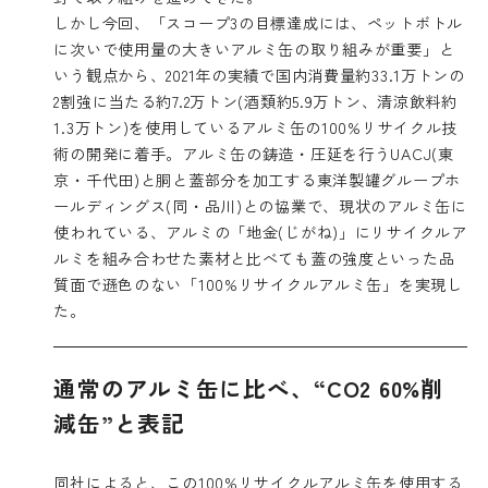
しかし今回、「スコープ3の目標達成には、ペットボトル
に次いで使用量の大きいアルミ缶の取り組みが重要」と
いう観点から、2021年の実績で国内消費量約33.1万トンの
2割強に当たる約7.2万トン(酒類約5.9万トン、清涼飲料約
1.3万トン)を使用しているアルミ缶の100%リサイクル技
術の開発に着手。アルミ缶の鋳造・圧延を行うUACJ(東
京・千代田)と胴と蓋部分を加工する東洋製罐グループホ
ールディングス(同・品川)との協業で、現状のアルミ缶に
使われている、アルミの「地金(じがね)」にリサイクルア
ルミを組み合わせた素材と比べても蓋の強度といった品
質面で遜色のない「100%リサイクルアルミ缶」を実現し
た。
通常のアルミ缶に比べ、“CO2 60%削
減缶”と表記
同社によると、この100%リサイクルアルミ缶を使用する