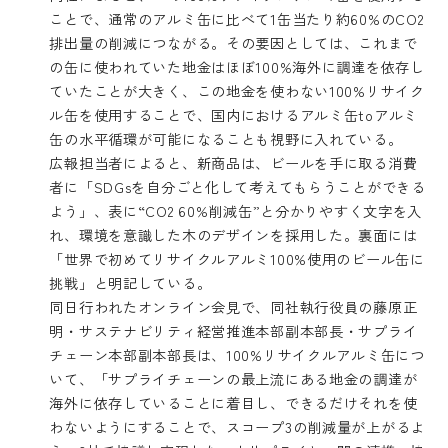
ことで、通常のアルミ缶に比べて1缶当たり約60%のCO2
排出量の削減につながる。その要因としては、これまで
の缶に使われていた地金はほぼ100%海外に調達を依存し
ていたことが大きく、この地金を使わない100%リサイク
ル缶を使用することで、国内におけるアルミ缶toアルミ
缶の水平循環が可能になることも視野に入れている。
広報担当者によると、新商品は、ビールを手に取る消費
者に「SDGsを自分ごと化して考えてもらうことができる
よう」、表に“CO2 60%削減缶”と分かりやすく文字を入
れ、環境を意識した木のデザインを採用した。裏面には
「世界で初めてリサイクルアルミ100%使用のビール缶に
挑戦」と明記している。
同日行われたオンライン会見で、同社執行役員の藤原正
明・サステナビリティ経営推進本部副本部長・サプライ
チェーン本部副本部長は、100%リサイクルアルミ缶につ
いて、「サプライチェーンの最上流にある地金の調達が
海外に依存していることに着目し、できるだけそれを使
わないようにすることで、スコープ3の削減量が上がるよ