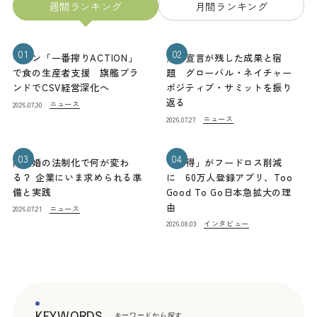
週間ランキング
月間ランキング
01
02
キリン「一番搾りACTION」
熊本宣言が残した成果と宿
で食の生産者支援 旗艦ブラ
題 グローバル・ネイチャー
ンドでCSV経営深化へ
ポジティブ・サミットを振り
返る
ニュース
2026.07.30
ニュース
2026.07.27
03
04
同性婚の法制化で何が変わ
「お得」がフードロス削減
る？ 企業にいま求められる準
に 60万人登録アプリ、Too
備と実践
Good To Go日本急拡大の理
由
ニュース
2026.07.21
インタビュー
2026.08.03
KEYWORDS
キーワードから探す