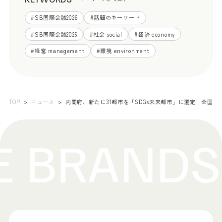
#
SB国際会議2026
#
話題のキーワード
#
SB国際会議2025
#
社会 social
#
経済 economy
#
経営 management
#
環境 environment
TOP
ニュース
内閣府、新たに31都市を「SDGs未来都市」に選定 全国で1