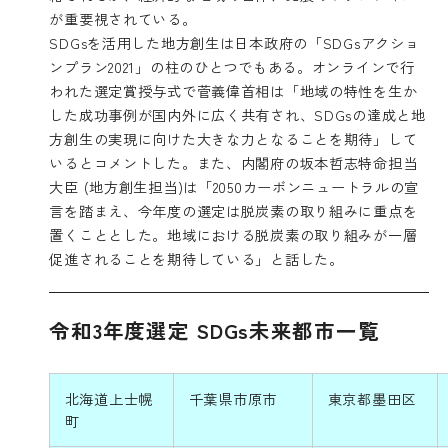
が重要視されている。
SDGsを活用した地方創生は日本政府の「SDGsアクショ
ンプラン2021」の柱のひとつでもある。オンラインで行
われた選定賞授与式で菅義偉首相は「地域の特性を生か
した成功事例が国内外に広く共有され、SDGsの達成と地
方創生の実現に向けた大きな力となることを期待」して
いるとコメントした。また、内閣府の坂本哲志特命担当
大臣 (地方創生担当)は「2050カーボンニュートラルの宣
言を踏まえ、今年度の選定は脱炭素の取り組みに重点を
置くこととした。地域における脱炭素の取り組みが一層
促進されることを期待している」と話した。
令和3年度選定 SDGs未来都市一覧
北海道上士幌
千葉県市原市
東京都墨田区
町