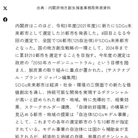
出典：内閣府地方創生推進事務局発表資料
内閣府はこのほど、令和3年度(2021年度)に新たにSDGs未
来都市として選定した31都市を発表した。4回目となる今
回の選定で、全国で124都市(125自治体)がSDGs未来都市
となった。国の地方創生戦略の一環として、2024年まで
に累計210都市を選定することを目指す。今年度の選定は
政府の「2050年カーボンニュートラル」という目標を踏
まえ、脱炭素の取り組みに重点が置かれた。(サステナブ
ル・ブランド ジャパン編集局)
SDGs未来都市は経済・社会・環境の三側面での新たな価
値創出を通し、持続可能な開発を実現するポテンシャル
が高いと認められた都市・地域。特に先導的で、相乗効
果、ステークホルダー連携、「自律的好循環」の構築が
見込める都市・地域の提案は「自治体SDGsモデル事業」
として、これまでの各年の選定都市のうち10都市が指定
されている。モデル事業の自治体には国から補助金が支
給されるが、経済的な地域の自律、発展のポテンシャル