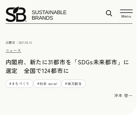
Menu
公開日：
2021.06.16
ニュース
内閣府、新たに31都市を「SDGs未来都市」に
選定 全国で124都市に
#
まちづくり
#
社会 social
#
地方創生
沖本 啓一