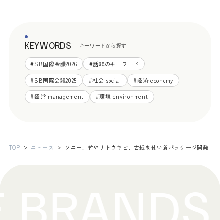
KEYWORDS
キーワードから探す
#
SB国際会議2026
#
話題のキーワード
#
SB国際会議2025
#
社会 social
#
経済 economy
#
経営 management
#
環境 environment
TOP
ニュース
ソニー、竹やサトウキビ、古紙を使い新パッケージ開発 