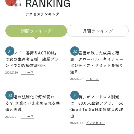
RANKING
アクセスランキング
週間ランキング
月間ランキング
01
02
キリン「一番搾りACTION」
熊本宣言が残した成果と宿
で食の生産者支援 旗艦ブラ
題 グローバル・ネイチャー
ンドでCSV経営深化へ
ポジティブ・サミットを振り
返る
ニュース
2026.07.30
ニュース
2026.07.27
03
04
同性婚の法制化で何が変わ
「お得」がフードロス削減
る？ 企業にいま求められる準
に 60万人登録アプリ、Too
備と実践
Good To Go日本急拡大の理
由
ニュース
2026.07.21
インタビュー
2026.08.03