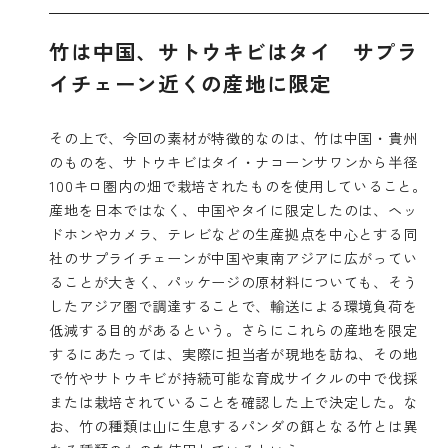
竹は中国、サトウキビはタイ サプラ
イチェーン近くの産地に限定
その上で、今回の素材が特徴的なのは、竹は中国・貴州
のものを、サトウキビはタイ・ナコーンサワンから半径
100キロ圏内の畑で栽培されたものを使用していること。
産地を日本ではなく、中国やタイに限定したのは、ヘッ
ドホンやカメラ、テレビなどの生産拠点を中心とする同
社のサプライチェーンが中国や東南アジアに広がってい
ることが大きく、パッケージの原材料についても、そう
したアジア圏で調達することで、輸送による環境負荷を
低減する目的があるという。さらにこれらの産地を限定
するにあたっては、実際に担当者が現地を訪ね、その地
で竹やサトウキビが持続可能な育成サイクルの中で伐採
または栽培されていることを確認した上で決定した。な
お、竹の種類は山に生息するパンダの餌となる竹とは異