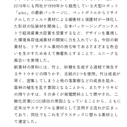
2018年にも同社が1999年から販売している犬型ロボット
「aibo」の最新パッケージに、ペットボトルからリサイ
クルしたフェルト素材による緩衝材と保護材が一体化し
た形状の包装材を開発し、日本パッケージングコンテス
トで経済産業大臣賞を受賞するなど、デザインを重視し
た環境負荷低減素材の開発に力を入れている。今回の新
素材も、リサイクル素材の持ち味であるさまざまな色合
いを生かすためあえて無着色とすることで、ユニークな
風合いを実現した。
新素材の原料には、竹と、砂糖を生成する過程で発生す
るサトウキビの搾りかす、古紙の3つを使用。竹は成長が
早く、密集してしまうと他の落葉樹などの成長を阻み、
森林の植生を乱す要因となることから、またサトウキビ
の搾りかすは、その多くが発電燃料として燃やされ、二
酸化炭素(CO2)排出の原因となっていることから、ともに
近年はサステナブルな素材として活用する流れが広まっ
ており、同社でもこれをプラスチックに替わる素材とし
て選定した。