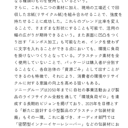
なる種類のものを使用しているという。
さらに、これら二つの素材に加え、現地の工場近くで回
収した古紙(リサイクル紙)を組み合わせることで、強度を
持たせることに成功した。これらのブレンド比率を変え
ることで、さまざまな形状にすることも可能で、活用の
幅の広がりが期待できるという。また表面に凹凸をつく
り出す「エンボス加工」も可能なため、インクを使わず
に文字を入れることができる点においても、環境に負荷
を掛けないつくりとなっている。プラスチック素材を全
く使用していないことで、パッケージは購入者が分別す
ることなく、各自治体の「資源ごみ」として出すことが
できるのも特徴で、それにより、消費者の環境やリサイ
クルに対する意識の向上を高める狙いもある。
ソニーグループは2050年までに自社の事業活動および製
品のライフサイクル全般を通して「環境負荷ゼロ」を達
成する長期的ビジョンを掲げており、2025年を目標とす
る「新たに設計する小型製品のプラスチック包装材全
廃」もその一環。これに基づき、オーディオ部門では
「密閉型インナーイヤーレシーバー」などの包装材にお