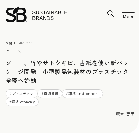
Menu
公開日：
2021.06.10
ニュース
ソニー、竹やサトウキビ、古紙を使い新パッ
ケージ開発 小型製品包装材のプラスチック
全廃へ始動
#
プラスチック
#
資源循環
#
環境 environment
#
経済 economy
廣末 智子