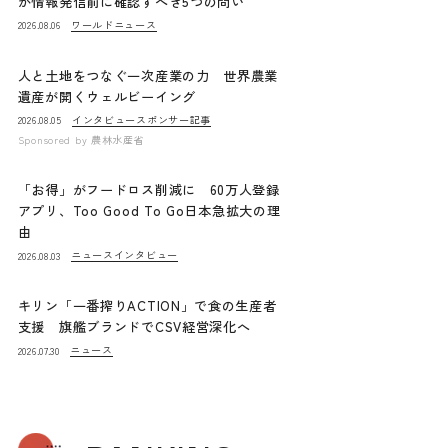
が情報発信前に確認すべき5つの問い
ワールドニュース
2026.08.06
人と土地をつなぐ一次産業の力 世界農業
遺産が開くウェルビーイング
インタビュー
スポンサー記事
2026.08.05
Sponsored by
農林水産省
「お得」がフードロス削減に 60万人登録
アプリ、Too Good To Go日本急拡大の理
由
ニュース
インタビュー
2026.08.03
キリン「一番搾りACTION」で食の生産者
支援 旗艦ブランドでCSV経営深化へ
ニュース
2026.07.30