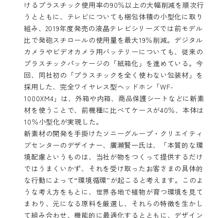
けるプラスチック使用率の90％以上の大幅削減を順次行
うとともに、テレビについても梱包体積の小型化に取り
組み、2019年度発売の液晶テレビシリーズでは前モデル
比で発砲スチロールの使用量を最大19％削減。デジタル
カメラやビデオカメラ用バッテリーについても、従来の
プラスチックパッケージの「紙箱化」を進めている。今
回、同社初の「プラスチックを全く使わない包装材」を
採用した、完全ワイヤレス型ヘッドホン「WF-
1000XM4」は、外箱や内箱、商品保護シートなどに新素
材を使うことで、前機種に比べてケースが40％、本体は
10％小型化が実現した。
新素材の開発を手掛けたソニーグループ・クリエイティ
ブセンターのデザイナー、廣瀬賢一氏は、「本質的な環
境配慮というものは、当社が物をつくって提供するだけ
ではうまくいかず、それを受け取ったお客さまの具体的
な行動によって“環境循環”が起こると考えます。このよ
うな考え方をもとに、世界各地で植物が育つ環境を見て
まわり、元になる原料を厳選し、それらの特徴を生かし
て組み合わせ、機能的に最適化するとともに、デザイン