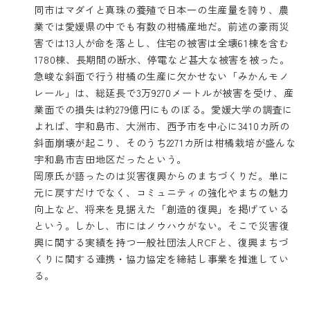
同市はマダイと真珠の養殖で日本一の生産量を誇り、農
業では愛媛県の中でも有数の柑橘産地だ。前述の豪雨災
害では13人が命を落とし、住宅の被害は全壊61棟を含む
1780棟、長期間の断水、停電など甚大な被害を被った。
急峻な斜面で行う柑橘の生産に欠かせない「みかんモノ
レール」は、総延長で3万9270メートルが被害を受け、産
業面での損失は約279億円にものぼる。愛媛大学の調査に
よれば、宇和島市、大洲市、西予市を中心に3410カ所の
斜面崩壊が起こり、そのうち2271カ所は柑橘栽培が盛んな
宇和島市吉田地区だったという。
岡原氏が語ったのは災害復興からのまちづくりだ。単に
元に戻すだけでなく、コミュニティの強化やまちの魅力
向上など、将来を見据えた「創造的復興」を掲げている
という。しかし、市にはノウハウがない。そこで災害復
興に関する実績を持つ一般社団法人RCFと、復興まちづ
くりに関する連携・協力協定を締結し事業を推進してい
る。