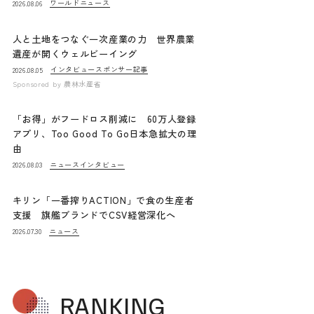
ワールドニュース
2026.08.06
人と土地をつなぐ一次産業の力 世界農業
遺産が開くウェルビーイング
インタビュー
スポンサー記事
2026.08.05
Sponsored by
農林水産省
「お得」がフードロス削減に 60万人登録
アプリ、Too Good To Go日本急拡大の理
由
ニュース
インタビュー
2026.08.03
キリン「一番搾りACTION」で食の生産者
支援 旗艦ブランドでCSV経営深化へ
ニュース
2026.07.30
RANKING