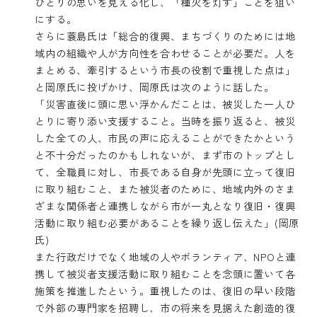
ひとりの思いを見える化し、「種火を灯す」ことを狙い
にする。
さらに蓑島氏は「総合的復興、まちづくりのためには地
域内の組織や人が方向性を合わせることが必要だ。人を
まとめる、牽引するという市長の役割で重視した点は」
と岡原氏に投げかけ、岡原氏は次のように話した。
「災害直後に頭に思い浮かんだことは、被災した一人ひ
とりに寄り添い支援すること。当時を振り返ると、被災
した全ての人、市民の声に応えることができたかという
と不十分だったのかもしれないが、まず市のトップとし
て、全職員に対し、市長である自身が先頭に立って復旧
に取り組むこと、また被災者のために、地域内外のさま
ざまな関係者と連携しながら市が一丸となり復旧・復興
活動に取り組む必要があることを繰り返し伝えた」(岡原
氏)
また行政だけでなく地域の人やボランティア、NPOと連
携して被災者支援活動に取り組むことを念頭に置いて各
施策を推進したという。重視したのは、復旧の早い段階
で外部の専門家を招聘し、市の将来を見据えた創造的復