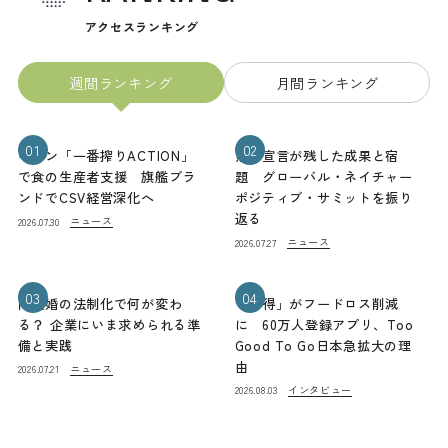
アクセスランキング
週間ランキング
月間ランキング
01
02
キリン「一番搾りACTION」
熊本宣言が残した成果と宿
で食の生産者支援 旗艦ブラ
題 グローバル・ネイチャー
ンドでCSV経営深化へ
ポジティブ・サミットを振り
返る
ニュース
2026.07.30
ニュース
2026.07.27
03
04
同性婚の法制化で何が変わ
「お得」がフードロス削減
る？ 企業にいま求められる準
に 60万人登録アプリ、Too
備と実践
Good To Go日本急拡大の理
由
ニュース
2026.07.21
インタビュー
2026.08.03