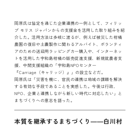
岡原氏は協定を通じた企業連携の一例として、フィリッ
プ モリス ジャパンからの支援金を活用した取り組みを紹
介した。活用方法は多岐に渡るが、例えば被災した柑橘
農園の復旧や土嚢製作に関わるアルバイト、ボランティ
アのための送迎用ラッピングカー購入や、インターネッ
トを活用した宇和島柑橘の販売促進支援、新規就農者支
援、中間支援組織の「宇和島NPOセンター
『Carriage（キャリッジ）』」の設立などだ。
岡原氏は「災害を機に、官民の連携は地域の課題を解決
する有効な手段であることを実感した。今後は行政、
NPO、企業と連携しながら新しい時代に対応したい」と
まちづくりへの意志を語った。
本質を継承するまちづくり――白川村