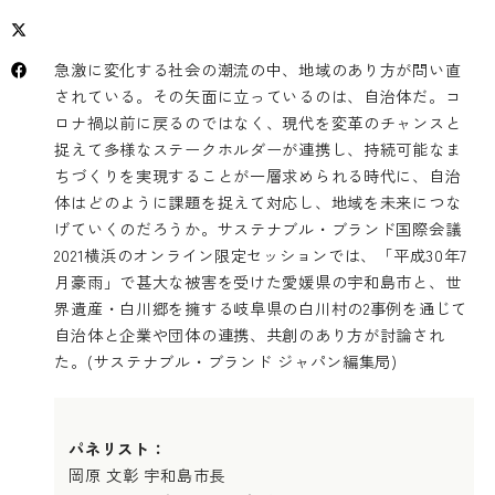
急激に変化する社会の潮流の中、地域のあり方が問い直
されている。その矢面に立っているのは、自治体だ。コ
ロナ禍以前に戻るのではなく、現代を変革のチャンスと
捉えて多様なステークホルダーが連携し、持続可能なま
ちづくりを実現することが一層求められる時代に、自治
体はどのように課題を捉えて対応し、地域を未来につな
げていくのだろうか。サステナブル・ブランド国際会議
2021横浜のオンライン限定セッションでは、「平成30年7
月豪雨」で甚大な被害を受けた愛媛県の宇和島市と、世
界遺産・白川郷を擁する岐阜県の白川村の2事例を通じて
自治体と企業や団体の連携、共創のあり方が討論され
た。(サステナブル・ブランド ジャパン編集局)
パネリスト：
岡原 文彰 宇和島市長