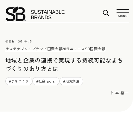
Menu
公開日：
2021.04.15
サステナブル・ブランド国際会議2021
ニュース
SB国際会議
地域と企業の連携で実現する持続可能なまち
づくりのあり方とは
#
まちづくり
#
社会 social
#
地方創生
沖本 啓一