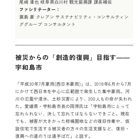
尾崎 達也 岐阜県白川村 観光振興課 課長補佐
ファシリテーター：
蓑島 豪 クレアン サステナビリティ・コンサルティン
ググループ コンサルタント
被災からの「創造的復興」目指す――
宇和島市
「平成30年7月豪雨(西日本豪雨)」は、2018年6月から7月
にかけて西日本を中心に広範囲で発生した集中豪雨。河
川の氾濫や浸水、土砂災害により、200人もの命が失われ
た。愛媛県・宇和島市長の岡原氏は「宇和島市にとって
忘れられない、決して忘れてはならないできごと。現在
でも、被害が大きかった柑橘園地などの復旧作業や、仮
設住宅で生活する被災者の方々の生活支援など、復旧・
復興への道のりは道半ばだ」と話す。