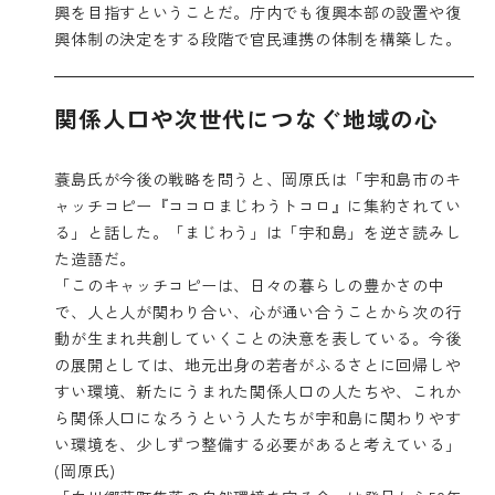
興を目指すということだ。庁内でも復興本部の設置や復
興体制の決定をする段階で官民連携の体制を構築した。
関係人口や次世代につなぐ地域の心
蓑島氏が今後の戦略を問うと、岡原氏は「
宇和島市のキ
ャッチコピー『ココロまじわうトコロ』
に集約されてい
る」と話した。「まじわう」は「宇和島」を逆さ読みし
た造語だ。
「このキャッチコピーは、日々の暮らしの豊かさの中
で、人と人が関わり合い、心が通い合うことから次の行
動が生まれ共創していくことの決意を表している。今後
の展開としては、地元出身の若者がふるさとに回帰しや
すい環境、新たにうまれた関係人口の人たちや、これか
ら関係人口になろうという人たちが宇和島に関わりやす
い環境を、少しずつ整備する必要があると考えている」
(岡原氏)