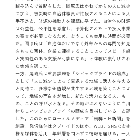
踏み込んで質問をした。岡原氏はかねてからの人口減少
に加え、被災時に自治体職員が忙殺されることによる人
手不足と、財源の機動力を課題に挙げた。自治体の財源
は公益性、公平性を考慮し、予算化された上で投入事業
の審査が必要になるため、どうしても実用に時間が必要
だ。岡原氏は「自治体だけでなく外部からの専門的知見
をもった団体、企業と連携することによってスピード感
と実効性のある支援が可能になる」と体験に裏付けされ
た実感を話した。
一方、尾崎氏は重要課題を「シビックプライドの醸成」
として「人口減少によって衰退する地域に活力を与える
と同時に、多様な価値観が共生する地域を築くことによ
って、地域の面白さが増し、新たな活力となる人、も
の、ことの呼び水となる。その軸がぶれないように白川
村らしいシビックプライドの醸成を目指している」と話
した。このためにローカルメディア「
飛騨日日新聞
」を
創設。発信媒体はタブロイドのほか、WEB、SNSなど多
様な媒体を活用し年齢層を問わずに情報を届ける。一人