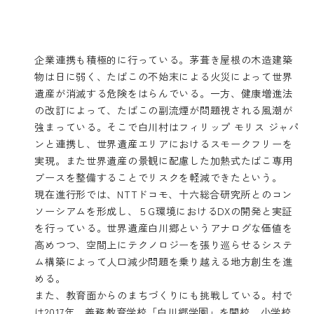
企業連携も積極的に行っている。茅葺き屋根の木造建築
物は日に弱く、たばこの不始末による火災によって世界
遺産が消滅する危険をはらんでいる。一方、健康増進法
の改訂によって、たばこの副流煙が問題視される風潮が
強まっている。そこで白川村はフィリップ モリス ジャパ
ンと連携し、世界遺産エリアにおけるスモークフリーを
実現。また世界遺産の景観に配慮した加熱式たばこ専用
ブースを整備することでリスクを軽減できたという。
現在進行形では、NTTドコモ、十六総合研究所とのコン
ソーシアムを形成し、５G環境におけるDXの開発と実証
を行っている。世界遺産白川郷というアナログな価値を
高めつつ、空間上にテクノロジーを張り巡らせるシステ
ム構築によって人口減少問題を乗り越える地方創生を進
める。
また、教育面からのまちづくりにも挑戦している。村で
は2017年、義務教育学校「白川郷学園」を開校。小学校