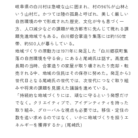
岐阜県の白川村は急峻な山に囲まれ、村の96％が山林と
いう山村だ。かつては陸の孤島と呼ばれ、美しく厳しい
自然環境の中で形成された歴史、文化が今も息づく一
方、人口減少などの課題が地方都市に先んじて現れる課
題先進地域でもある。白川郷合掌造り集落には約150世
帯、約500人が暮らしている。
地域づくりの原動力は1971年に発足した「白川郷荻町集
落の自然環境を守る会」にあると尾崎氏は話す。高度成
長期の当時、合掌造りの家屋が取り壊されたり売却・転
売される中、地域の住民はその保存に努めた。発足から3
世代目となる尾崎氏の世代では、次世代につなぐ取り組
みや将来の課題を見据えた議論を進めている。
「持続的な地域づくりには、頑なに守るという発想だけ
でなく。クリエイティブで、アイデンティティを持った
取り組み、グローバルな視点も必要では。移住・定住の
数を追い求めるのではなく、いかに地域づくりを担うエ
ネルギーを獲得するか」(尾崎氏)