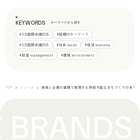
KEYWORDS
キーワードから探す
#
SB国際会議2026
#
話題のキーワード
#
SB国際会議2025
#
社会 social
#
経済 economy
#
経営 management
#
環境 environment
TOP
ニュース
地域と企業の連携で実現する持続可能なまちづくりのあり