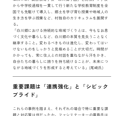
から中学校過程を一貫して行う新たな学校教育制度を全
国でも先駆けて導入し、郷土を学び育む授業や地域人の
生き方を学ぶ授業など、村独自のカリキュラムを展開す
る。
「白川郷における持続的な地域づくりとは、今もなお息
づく文化や暮らしなど、白川郷の本質を見失うことなく
継承すること。変わるべきものは進化し、変わってはい
けないものをしっかりと見極めることが大切だ。時間が
かかっても、常に住人との対話を重ねながら汗をかき、
自分たちの暮らしに誇りを持ち続けることが、未来につ
ながる地域づくりを形成すると考えている」(尾崎氏)
重要課題は「連携強化」と「シビック
プライド」
これらの事例を踏まえ、それぞれの場合で特に重要な課
題と対応策は何だったか。ファシリテーターの蓑島氏は