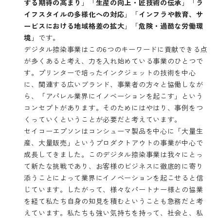
する期待の高まり
」「
生産の向上・匠技術の伝承
」「
ラ
イフスタイルの多様化への対応
」「
インフラや教育、サ
ービスにおける地域格差の拡大
」「
危険・過酷な労働環
境
」です。
デジタル捺染事業はこの6つのキーワードに貢献できる点
が多くあると考え、力を入れ始めている事業のひとつで
す。プリンターで培ったインクジェットの技術を中心
に、関連する広いブランド、事業者の方々と協働しなが
ら、「アパレル業界にイノベーションを起こす」という
コンセプトがあります。そのためにはやはり、事例をつ
くっていくということが必要だと考えています。
セイコーエプソンはコンシューマ製品を中心に「大量生
産、大量販売」というプロダクトアウトの事業が中心で
成長してきました。このデジタル捺染事業は我々にとっ
て新たな挑戦であり、お客様のビジネスに徹底的に寄り
添うことによって業界にイノベーションを起こせると信
じています。したがって、様々なパートナー様との協業
を経て私たち自身の知見を積むということも急務だと考
えています。私たちも強い気持ちを持って、社会と、私