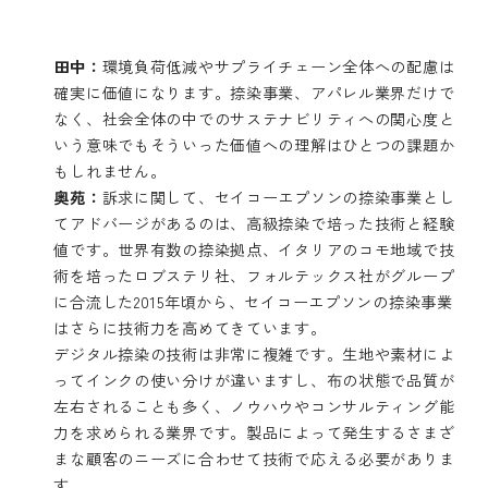
田中：
環境負荷低減やサプライチェーン全体への配慮は
確実に価値になります。捺染事業、アパレル業界だけで
なく、社会全体の中でのサステナビリティへの関心度と
いう意味でもそういった価値への理解はひとつの課題か
もしれません。
奥苑：
訴求に関して、セイコーエプソンの捺染事業とし
てアドバージがあるのは、高級捺染で培った技術と経験
値です。世界有数の捺染拠点、イタリアのコモ地域で技
術を培ったロブステリ社、フォルテックス社がグループ
に合流した2015年頃から、セイコーエプソンの捺染事業
はさらに技術力を高めてきています。
デジタル捺染の技術は非常に複雑です。生地や素材によ
ってインクの使い分けが違いますし、布の状態で品質が
左右されることも多く、ノウハウやコンサルティング能
力を求められる業界です。製品によって発生するさまざ
まな顧客のニーズに合わせて技術で応える必要がありま
す。