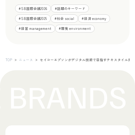
#
SB国際会議2026
#
話題のキーワード
#
SB国際会議2025
#
社会 social
#
経済 economy
#
経営 management
#
環境 environment
TOP
ニュース
セイコーエプソンがデジタル技術で目指すテキスタイル業