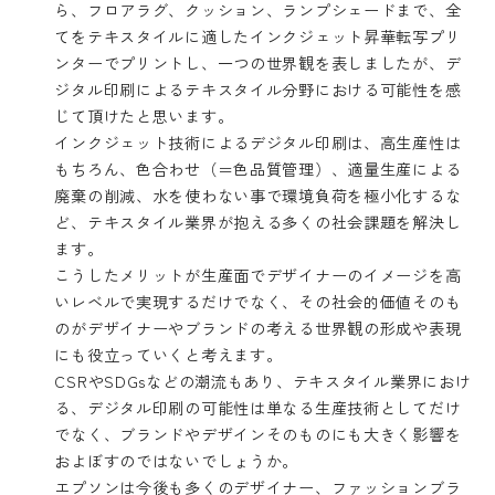
ら、フロアラグ、クッション、ランプシェードまで、全
てをテキスタイルに適したインクジェット昇華転写プリ
ンターでプリントし、一つの世界観を表しましたが、デ
ジタル印刷によるテキスタイル分野における可能性を感
じて頂けたと思います。
インクジェット技術によるデジタル印刷は、高生産性は
もちろん、色合わせ（＝色品質管理）、適量生産による
廃棄の削減、水を使わない事で環境負荷を極小化するな
ど、テキスタイル業界が抱える多くの社会課題を解決し
ます。
こうしたメリットが生産面でデザイナーのイメージを高
いレベルで実現するだけでなく、その社会的価値そのも
のがデザイナーやブランドの考える世界観の形成や表現
にも役立っていくと考えます。
CSRやSDGsなどの潮流もあり、テキスタイル業界におけ
る、デジタル印刷の可能性は単なる生産技術としてだけ
でなく、ブランドやデザインそのものにも大きく影響を
およぼすのではないでしょうか。
エプソンは今後も多くのデザイナー、ファッションブラ