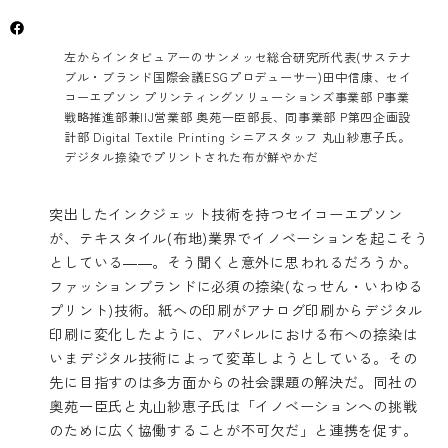
左からインタビュアーのサンメッセ総合研究所代表(サステナ
ブル・ブランド国際会議ESGプロデューサー)田中信康、セイ
コーエプソン プリンティングソリューションズ事業部 P事業
戦略推進部兼IIJ営業部 奥苑一臣部長、同事業部 P第四企画設
計部 Digital Textile Printing シニアスタッフ 丸山紗恵子氏。
デジタル捺染でプリントされた布が鮮やかだ
突出したインクジェット技術を持つセイコーエプソン
が、テキスタイル(布地)業界でイノベーションを起こそう
としている――。そう聞くと意外に思われるだろうか。
ファッションブランドに必須の捺染(なっせん・いわゆる
プリント)技術。紙への印刷がアナログ印刷からデジタル
印刷に変化したように、アパレルにおける布への捺染は
いまデジタル技術によって変革しようとしている。その
先に目指すのは多方面からの社会課題の解決だ。同社の
奥苑一臣氏と丸山紗恵子氏は「イノベーションへの挑戦
のために広く協働することが不可欠だ」と連携を促す。