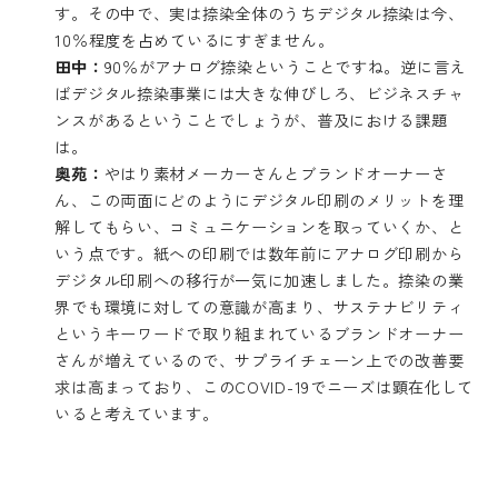
す。その中で、実は捺染全体のうちデジタル捺染は今、
10％程度を占めているにすぎません。
田中：
90％がアナログ捺染ということですね。逆に言え
ばデジタル捺染事業には大きな伸びしろ、ビジネスチャ
ンスがあるということでしょうが、普及における課題
は。
奥苑：
やはり素材メーカーさんとブランドオーナーさ
ん、この両面にどのようにデジタル印刷のメリットを理
解してもらい、コミュニケーションを取っていくか、と
いう点です。紙への印刷では数年前にアナログ印刷から
デジタル印刷への移行が一気に加速しました。捺染の業
界でも環境に対しての意識が高まり、サステナビリティ
というキーワードで取り組まれているブランドオーナー
さんが増えているので、サプライチェーン上での改善要
求は高まっており、このCOVID-19でニーズは顕在化して
いると考えています。