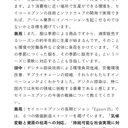
ます。より消費地に近い場所で生産ができる環境を、セ
イコーエプソンの技術とソフトウェアの開発で実現でき
れば、アパレル業界にイノベーションを起こせるのでは
ないかと目標を掲げています。
奥苑：
また、服は季節による商品ですから、通常販売す
るシーズンの約半年前に生産が始まるんです。そのこと
も環境や労働条件など全体に負荷をかけています。「そ
の季節につくった服を、その季節に販売する」というニ
ーズに柔軟に対応することも目指しています。
田中：
デジタル捺染技術による環境負荷低減、労働環境
改善、サプライチェーンの短縮、それらがもたらすイノ
ベーションがよくわかりました。デジタル捺染は、特に
国内では未知の領域に挑戦する事業であると感じます。
セイコーエプソンの今後の戦略について教えてくださ
い。
奥苑：
セイコーエプソンの長期ビジョン「Epson 25」で
は、６つの価値創造ストーリーを掲げています。「
気候
変動と資源の枯渇への対応
」「
持続可能な社会実現に対