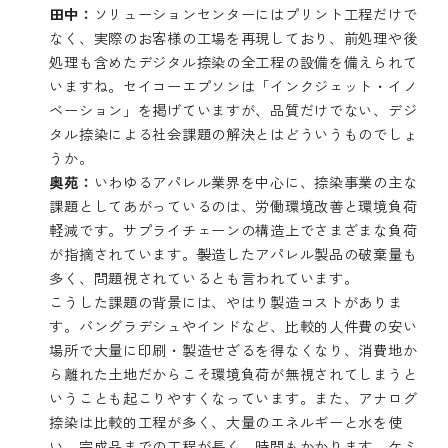
田中：
ソリューションセンターにはプリント工程だけで
なく、実際のお客様の工場を再現しており、前処理や後
処理も含めたデジタル捺染の全工程の設備を備えられて
いますね。セイコーエプソンは「インクジェット・イノ
ベーション」を掲げていますが、品質だけでない、デジ
タル捺染による社会課題の解決とはどういうものでしょ
うか。
奥苑：
いわゆるアパレル業界を中心に、捺染事業の主な
課題としてあがっているのは、労働環境改善と環境負荷
軽減です。サプライチェーンの構造上でさまざまな負荷
が指摘されています。
製
造したアパレル製品の破棄量も
多く、問題視されているとも言われています。
こうした課題の背景には、やはり製造コストがありま
す。バングラデシュやインドなど、比較的人件費の安い
場所で大量に印刷・製造せざるを得なくなり、消費地か
ら離れた土地だからこそ環境負荷が無視されてしまうと
いうことも起こりやすくなっています。また、アナログ
捺染は比較的工程が多く、大量のエネルギーと水を使
い、完成品までの工程が長く、時間もかかります。ケミ