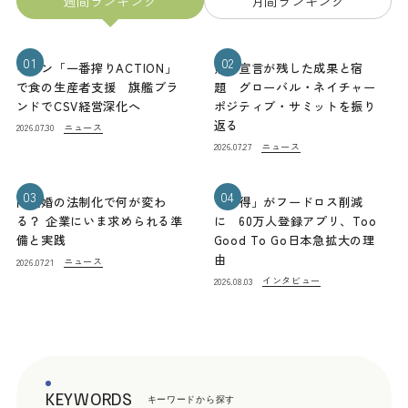
週間ランキング
月間ランキング
01
02
キリン「一番搾りACTION」
熊本宣言が残した成果と宿
で食の生産者支援 旗艦ブラ
題 グローバル・ネイチャー
ンドでCSV経営深化へ
ポジティブ・サミットを振り
返る
ニュース
2026.07.30
ニュース
2026.07.27
03
04
同性婚の法制化で何が変わ
「お得」がフードロス削減
る？ 企業にいま求められる準
に 60万人登録アプリ、Too
備と実践
Good To Go日本急拡大の理
由
ニュース
2026.07.21
インタビュー
2026.08.03
KEYWORDS
キーワードから探す