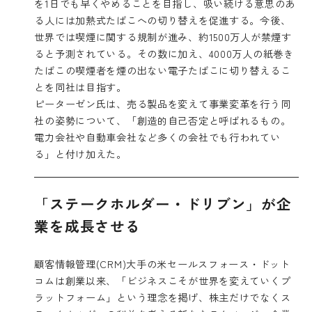
を1日でも早くやめることを目指し、吸い続ける意思のあ
る人には加熱式たばこへの切り替えを促進する。今後、
世界では喫煙に関する規制が進み、約1500万人が禁煙す
ると予測されている。その数に加え、4000万人の紙巻き
たばこの喫煙者を煙の出ない電子たばこに切り替えるこ
とを同社は目指す。
ピーターゼン氏は、売る製品を変えて事業変革を行う同
社の姿勢について、「創造的自己否定と呼ばれるもの。
電力会社や自動車会社など多くの会社でも行われてい
る」と付け加えた。
「ステークホルダー・ドリブン」が企
業を成長させる
顧客情報管理(CRM)大手の米セールスフォース・ドット
コムは創業以来、「ビジネスこそが世界を変えていくプ
ラットフォーム」という理念を掲げ、株主だけでなくス