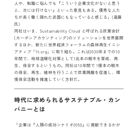
人や、転職に悩んでも『こういう企業文化がないと思う
と、次には行けない』といった意見もある。優秀な人た
ちが長く働く隠れた武器にもなっていると感じる」(遠藤
氏)
同社はいま、Sustainability Cloud と呼ばれる炭素会計
(カーボンアカウンティング)のソリューションを世界展開
するほか、新たに世界経済フォーラムの森林再生イニシ
アティブ「1t.org」に取り組む。これは2030年までの10
年間で、地球温暖化対策として1兆本の樹木を育成、再
生、保全するというもの。同社は10年間で 1億本の樹木
の保全、再生、植林を行うことで炭素隔離を促進し、環
境保全活動を推進していく方針だ。
時代に求められるサステナブル・カン
パニーとは
「企業は『人類の成功シナリオ2050』に貢献できるかが