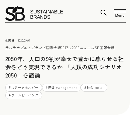
Menu
公開日：
2020.09.01
サステナブル・ブランド国際会議2017～2020
ニュース
SB国際会議
2050年、人口の9割が幸せで豊かに暮らせる社
会をどう実現できるか 「人類の成功シナリオ
2050」を議論
#
ステークホルダー
#
経営 management
#
社会 social
#
ウェルビーイング