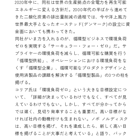
2020年中に、同社は世界の生産拠点の全電力を再生可能
エネルギーに変える方針だ。2000年代の半ばから進めて
きた二酸化炭素の排出量削減の過程では、今や洋上風力
世界最大手となったオーステッド(デンマーク)の設立に資
金面においても携わってきた。
同社がいま力を入れるのが、循環型ビジネスで環境負荷
ゼロを実現する「サーキュラー・フォー・ゼロ」だ。サ
プライヤーの環境負荷を減らし、循環可能な購買を行う
「循環型供給」、オペレーションにおける環境負荷をな
くす「循環型企業」、循環可能なプロダクトデザインと
使用済製品の課題を解決する「循環型製品」の3つの柱を
掲げる。
コリア氏は「環境負荷ゼロ」という大きな目標設定につ
いて、「詳細が決まっているわけでもなく、すべてが見
えているわけでもない。しかし、すべてが分かってから
では遅く、見切り発車することも重要だ。高い目標がな
ければ社内の動機付けも生まれない。ノボ ノルディスク
は、高い目標を掲げ、それを達成したら、新しく高い目
標を掲げることが大事だと考えている」と語り、バック