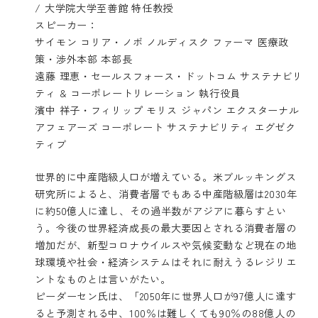
/ 大学院大学至善館 特任教授
スピーカー：
サイモン コリア・ノボ ノルディスク ファーマ 医療政
策・渉外本部 本部長
遠藤 理恵・セールスフォース・ドットコム サステナビリ
ティ & コーポレートリレーション 執行役員
濱中 祥子・フィリップ モリス ジャパン エクスターナル
アフェアーズ コーポレート サステナビリティ エグゼク
ティブ
世界的に中産階級人口が増えている。米ブルッキングス
研究所によると、消費者層でもある中産階級層は2030年
に約50億人に達し、その過半数がアジアに暮らすとい
う。今後の世界経済成長の最大要因とされる消費者層の
増加だが、新型コロナウイルスや気候変動など現在の地
球環境や社会・経済システムはそれに耐えうるレジリエ
ントなものとは言いがたい。
ピーダーセン氏は、「2050年に世界人口が97億人に達す
ると予測される中、100％は難しくても90％の88億人の