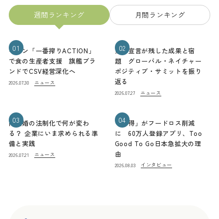
週間ランキング
月間ランキング
01
02
キリン「一番搾りACTION」
熊本宣言が残した成果と宿
で食の生産者支援 旗艦ブラ
題 グローバル・ネイチャー
ンドでCSV経営深化へ
ポジティブ・サミットを振り
返る
ニュース
2026.07.30
ニュース
2026.07.27
03
04
同性婚の法制化で何が変わ
「お得」がフードロス削減
る？ 企業にいま求められる準
に 60万人登録アプリ、Too
備と実践
Good To Go日本急拡大の理
由
ニュース
2026.07.21
インタビュー
2026.08.03