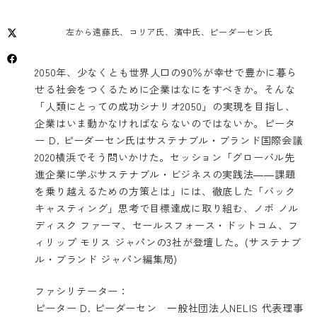
左から遠藤氏、コリア氏、濱中氏、ピーダーセン氏
2050年、少なくとも世界人口の90％が幸せで豊かに暮ら
せる社会をつくるために企業はなにをすべきか。そんな
「人類にとっての成功シナリオ2050」の実現を目指し、
企業はいま動かなければならないのではないか。ピータ
ー D. ピーダーセン氏はサステナブル・ブランド国際会議
2020横浜でそう問いかけた。セッション「グローバル先
進企業に学ぶサステナブル・ビジネスの実践法――課題
を乗り越えるための方策とは」には、徹底した「バック
キャスティング」思考で目標達成に取り組む、ノボ ノル
ディスク ファーマ、セールスフォース・ドットコム、フ
ィリップ モリス ジャパンの3社が登壇した。(サステナブ
ル・ブランド ジャパン編集局)
ファシリテーター：
ピーター D. ピーダーセン 一般社団法人NELIS 代表理事