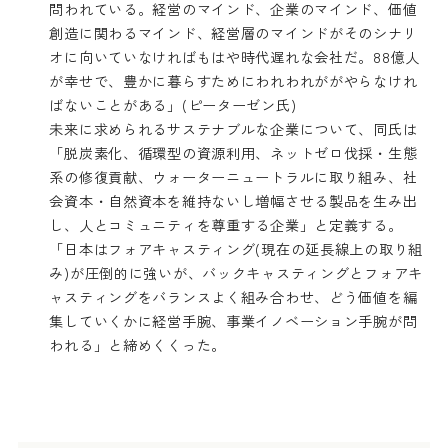
問われている。経営のマインド、企業のマインド、価値
創造に関わるマインド、経営層のマインドがそのシナリ
オに向いていなければもはや時代遅れな会社だ。88億人
が幸せで、豊かに暮らすためにわれわれががやらなけれ
ばないことがある」(ピーターゼン氏)
未来に求められるサステナブルな企業について、同氏は
「脱炭素化、循環型の資源利用、ネットゼロ伐採・生態
系の修復貢献、ウォーターニュートラルに取り組み、社
会資本・自然資本を維持ないし増幅させる製品を生み出
し、人とコミュニティを尊重する企業」と定義する。
「日本はフォアキャスティング(現在の延長線上の取り組
み)が圧倒的に強いが、バックキャスティングとフォアキ
ャスティングをバランスよく組み合わせ、どう価値を編
集していくかに経営手腕、事業イノベーション手腕が問
われる」と締めくくった。