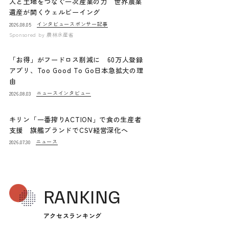
人と土地をつなぐ一次産業の力 世界農業
遺産が開くウェルビーイング
インタビュー
スポンサー記事
2026.08.05
Sponsored by
農林水産省
「お得」がフードロス削減に 60万人登録
アプリ、Too Good To Go日本急拡大の理
由
ニュース
インタビュー
2026.08.03
キリン「一番搾りACTION」で食の生産者
支援 旗艦ブランドでCSV経営深化へ
ニュース
2026.07.30
RANKING
アクセスランキング