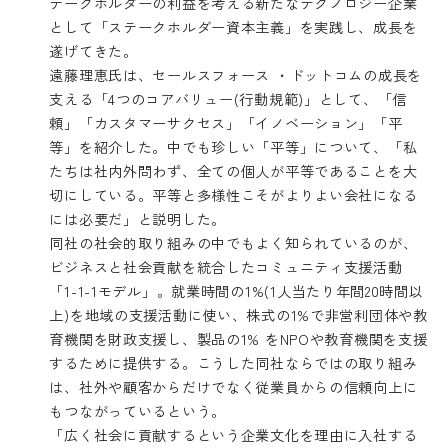
テークホルダーの利益を考える新たなテクノロジー企業
として「ステークホルダー資本主義」を実践し、成長を
遂げてきた。
遠藤理恵氏は、セールスフォース ・ドットコムの成長を
支える「4つのコアバリュー(行動規範)」として、「信
頼」「カスタマーサクセス」「イノベーション」「平
等」を紹介した。中でも珍しい「平等」について、「私
たちは社内外問わず、全ての個人が平等であることを大
切にしている。平等と多様性こそがよりよい会社になる
には必要だ」と説明した。
同社の社会的取り組みの中でもよく知られているのが、
ビジネスと社会貢献を統合したコミュニティ支援活動
「1-1-1モデル」。就業時間の1%(1人当たり年間20時間以
上)を地域の支援活動に使い、株式の1%で非営利団体や教
育機関を財政支援し、製品の1% をNPOや教育機関を支援
するために提供する。こうした同社ならではの取り組み
は、社外や顧客からだけでなく従業員からの信頼向上に
もつながっているという。
「広く社会に貢献するという企業文化を理由に入社する