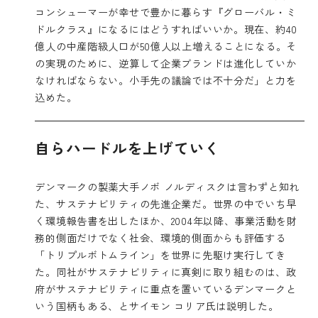
コンシューマーが幸せで豊かに暮らす『グローバル・ミ
ドルクラス』になるにはどうすればいいか。現在、約40
億人の中産階級人口が50億人以上増えることになる。そ
の実現のために、逆算して企業ブランドは進化していか
なければならない。小手先の議論では不十分だ」と力を
込めた。
自らハードルを上げていく
デンマークの製薬大手ノボ ノルディスクは言わずと知れ
た、サステナビリティの先進企業だ。世界の中でいち早
く環境報告書を出したほか、2004年以降、事業活動を財
務的側面だけでなく社会、環境的側面からも評価する
「トリプルボトムライン」を世界に先駆け実行してき
た。同社がサステナビリティに真剣に取り組むのは、政
府がサステナビリティに重点を置いているデンマークと
いう国柄もある、とサイモン コリア氏は説明した。