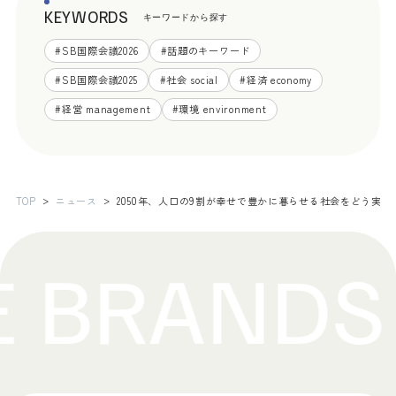
KEYWORDS
キーワードから探す
#
SB国際会議2026
#
話題のキーワード
#
SB国際会議2025
#
社会 social
#
経済 economy
#
経営 management
#
環境 environment
TOP
ニュース
2050年、人口の9割が幸せで豊かに暮らせる社会をどう実現