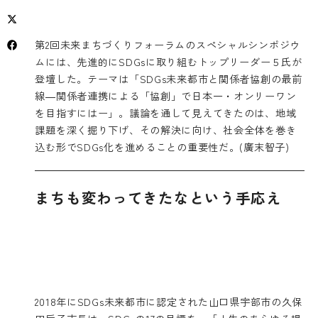
第2回未来まちづくりフォーラムのスペシャルシンポジウ
ムには、先進的にSDGsに取り組むトップリーダー５氏が
登壇した。テーマは「SDGs未来都市と関係者協創の最前
線―関係者連携による「協創」で日本一・オンリーワン
を目指すにはー」。議論を通して見えてきたのは、地域
課題を深く掘り下げ、その解決に向け、社会全体を巻き
込む形でSDGs化を進めることの重要性だ。(廣末智子)
まちも変わってきたなという手応え
2018年にSDGs未来都市に認定された山口県宇部市の久保