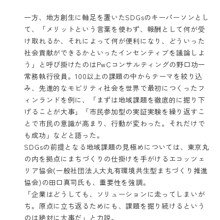
一方、地方創生に軸足を置いたSDGsのキーパーソンとし
て、「メリットという言葉を使わず、報酬として何が受
け取れるか、それによって何が便利になり、どういった
社会貢献ができるかといったインセンティブを議論しよ
う」と呼び掛けたのはPwCコンサルティングの野口功一
常務執行役員。100以上の課題の中からテーマを絞り込
み、先進的なモビリティ社会を世界で最初につくったフ
ィンランドを例に、「まずは地域課題を徹底的に掘り下
げることが大事」「市民参加型の実証実験を繰り返すこ
とで市民の意識が高まり、行動が変わった。それだけで
も成功」などと語った。
SDGsの前提となる地域課題の見極めについては、東京丸
の内を拠点にまちづくりの仕掛けを手がけるエコッツェ
リア協会(一般社団法人大丸有環境共生型まちづくり推進
協会)の田口真司氏も、重要性を強調。
「企業はどうしても、ソリューションに走ってしまいが
ち。原点に立ち返るためにも、課題を掘り続けるという
のは絶対に大事だ」と力説。