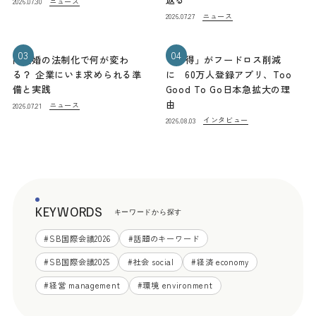
ニュース
2026.07.30
ニュース
2026.07.27
03
04
同性婚の法制化で何が変わ
「お得」がフードロス削減
る？ 企業にいま求められる準
に 60万人登録アプリ、Too
備と実践
Good To Go日本急拡大の理
由
ニュース
2026.07.21
インタビュー
2026.08.03
KEYWORDS
キーワードから探す
#
SB国際会議2026
#
話題のキーワード
#
SB国際会議2025
#
社会 social
#
経済 economy
#
経営 management
#
環境 environment