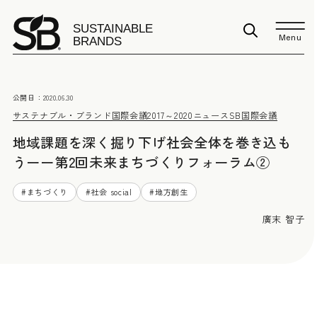
Menu
公開日：
2020.06.30
サステナブル・ブランド国際会議2017～2020
ニュース
SB国際会議
地域課題を深く掘り下げ社会全体を巻き込も
うーー第2回未来まちづくりフォーラム②
#
まちづくり
#
社会 social
#
地方創生
廣末 智子