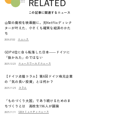
RELATED
この記事に関連するニュース
山梨の廃校を映画館に。元Netflixディレク
ターが叶えた、小さくも確実な経済のかた
ち
ニュース
2026.07.02
GDP4位に自ら転落した日本――ドイツに
「抜かれた」のではない
ニュース
ワールドニュース
2025.12.23
【ドイツ点描コラム】第6回ドイツ地元企業
の「気の長い投資」とは何か？
コラム
2025.11.25
「ものづくり大国」であり続けるためのま
ちづくりとは 高校生196人が議論
SBコミュニティニュース
2025.11.11