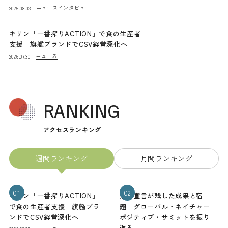
ニュース
インタビュー
2026.08.03
キリン「一番搾りACTION」で食の生産者
支援 旗艦ブランドでCSV経営深化へ
ニュース
2026.07.30
RANKING
アクセスランキング
週間ランキング
月間ランキング
01
02
キリン「一番搾りACTION」
熊本宣言が残した成果と宿
で食の生産者支援 旗艦ブラ
題 グローバル・ネイチャー
ンドでCSV経営深化へ
ポジティブ・サミットを振り
返る