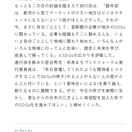
もっともこの日の討論を踏まえて田口氏は、「数年前
は、都市から見てマーケットの小さい地方はビジネスチ
ャンスにならないという話がほとんどだった。それが
今、まさに自分ごととして、首都圏の企業が地方のSDGs
に関わっている。企業も組織もそこに勤める人も、いよ
いよ自分ごととして地域に関わり始めた。いろんな人が
いろんな地域に行って人と出会い、歴史と未来を学び、
成長して帰ってくる」とSDGsの広がりを評価した。
進行役を務めた笹谷秀光・未来まちづくりフォーラム実
行委員長は、「本日登壇してくれたような関係者とコラ
ボすることでSDGsの怖さ(やる人とやらない人の差がど
んどん付いている、という意味合いによる)を乗り越え、
新たなものに展開できる。ぜひ、今日の学びを実際に生
かし、昔ながらの日本の三方よしに発信型を加えた形で
のSDGs化を進めてほしい」と締めくくった。
written by