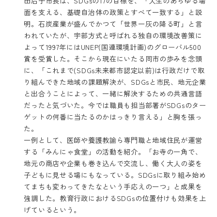
田后子市長は、SDGsの17の目標を、「人生のあらゆる場
面を支える、基礎自治体の政策とすべて一致する」と説
明。石炭産業が盛んでかつて「世界一灰の降る町」と言
われていたが、宇部方式と呼ばれる独自の環境改善策に
よって1997年にはUNEP(国連環境計画)のグローバル500
賞を受賞した。そこから現在にいたる同市の歩みを念頭
に、「これまで(SDGs未来都市認定以前)は行政だけで取
り組んできた地域の課題解決が、SDGsと市民、地元企業
と出合うことによって、一緒に解決するための共通言語
だったと気づいた。今では職員も担当部署がSDGsのター
ゲットの何番に当たるのかはっきり言える」と胸を張っ
た。
一例として、医師や養護教諭ら専門職と地域住民が運営
する「みんにゃ食堂」の活動を紹介。「お寺の一角で、
地元の商店や企業も巻き込んで交流し、働く大人の姿を
子どもに見せる場にもなっている。SDGsに取り組み始め
てまちも変わってきたなという手応えの一つ」と成果を
強調した。教育行政におけるSDGsの位置付けも効果を上
げているという。