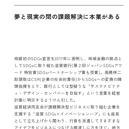
夢と現実の間の課題解決に本業がある
地銀初のSDGs宣言を2017年に表明し、地域金融の拠点と
してSDGsに取り組む滋賀銀行(第２回ジャパンSDGsアワ
ード 特別賞SDGsパートナーシップ賞も受賞)。高橋祥二
郎頭取はCSR(企業の社会的責任)からSDGsへの変換の陣
頭指揮をとり、銀行としては型破りな「サステナビリテ
ィ・デザイン・カンパニーを目指す」という言葉を経営
計画に明示するようけん引した。
滋賀経済同友会が課題解決型ビジネスに取り組む企業を
支援する「滋賀 SDGs×イノベーションハブ」にも座長
として立ち上げから関わり、行員を派遣してさまざまな
アイデアをビジネスにつなげる橋渡しに力を注ぐ。地方