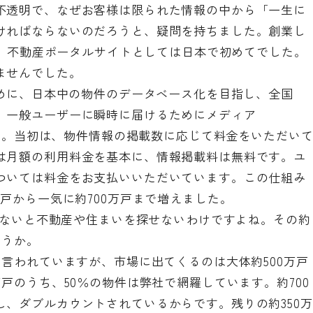
不透明で、なぜお客様は限られた情報の中から「一生に
ければならないのだろうと、疑問を持ちました。創業し
から、不動産ポータルサイトとしては日本で初めてでした。
ませんでした。
ために、日本中の物件のデータベース化を目指し、全国
、一般ユーザーに瞬時に届けるためにメディア
ました。当初は、物件情報の掲載数に応じて料金をいただい
は月額の利用料金を基本に、情報掲載料は無料です。ユ
ついては料金をお支払いいただいています。この仕組み
万戸から一気に約700万戸まで増えました。
ラがないと不動産や住まいを探せないわけですよね。その約
ょうか。
と言われていますが、市場に出てくるのは大体約500万戸
戸のうち、50％の物件は弊社で網羅しています。約700
、ダブルカウントされているからです。残りの約350万