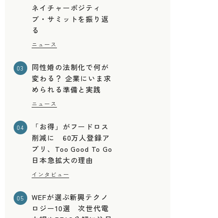
ネイチャーポジティ
ブ・サミットを振り返
る
ニュース
同性婚の法制化で何が
03
変わる？ 企業にいま求
められる準備と実践
て
ニュース
「お得」がフードロス
04
削減に 60万人登録ア
プリ、Too Good To Go
日本急拡大の理由
インタビュー
WEFが選ぶ新興テクノ
05
ロジー10選 次世代電