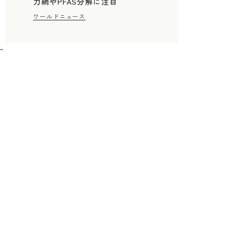
力網やPFAS分解に注目
ワールドニュース