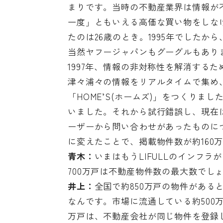
まりです。当時の不動産業界は情報が
一度」ともいえる高価な買い物をしな
たのは26歳のとき。1995年でした
当然ヤフージャパンもグーグルもあり
1997年、情報の非対称性を解消する
津々浦々の情報をリアルタイムで集め
「HOME’S(ホームズ)」をつくり
いました。それから試行錯誤し、現在
ーザーから問い合わせがあったものに
に変えたことで、掲載物件数が約160
青木：
いまはもうLIFULLのインフ
700万戸は不動産物件数の最大数でし
井上：
全国で約850万戸の物件がある
なんです。市場に流通している約500万
万戸は、不動産会社が同じ物件を登録し