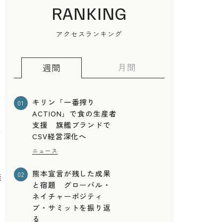
RANKING
アクセスランキング
月間
週間
キリン「一番搾り
01
ACTION」で食の生産者
支援 旗艦ブランドで
の
CSV経営深化へ
ニュース
熊本宣言が残した成果
02
森
と宿題 グローバル・
際
ネイチャーポジティ
ブ・サミットを振り返
る