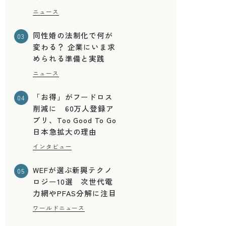
ニュース
同性婚の法制化で何が
03
変わる？ 企業にいま求
められる準備と実践
ニュース
「お得」がフードロス
04
削減に 60万人登録ア
メ
プリ、Too Good To Go
日本急拡大の理由
インタビュー
WEFが選ぶ新興テクノ
05
ロジー10選 次世代電
力網やPFAS分解に注目
ワールドニュース