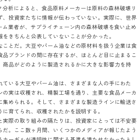
マーク分析によると、食品原料メーカーは原料の森林破壊リ
ず、投資家たちに情報が伝わっていない。実際に、世界
パーム業者が、サプライチェーン内の森林破壊を食い止め
報をきちんと公表していないことが分かった。
なことだ。大豆やパーム油などの原材料を扱う企業は食
食品ブランドの間に存在するが、ほとんど目に止まるこ
、商品がどのように製造されるかに大きな影響力を持
れている大豆やパーム油は、さまざまな人の手にわた
シの実は収穫され、精製工場を通り、主要な食品メーカ
に集められる。そして、さまざまな製造ラインに輸送さ
うに育てられ、収穫されたかを説明する。
と実際の取り組みの隔たりは、投資家にとっては不安要
らだ。ここ数ヶ月間、いくつかのメディアが報じたよう
るカーギルが透明性に関する基準を満たせなかったとし