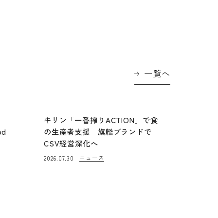
一覧へ
に
キリン「一番搾りACTION」で食
od
の生産者支援 旗艦ブランドで
CSV経営深化へ
ニュース
2026.07.30