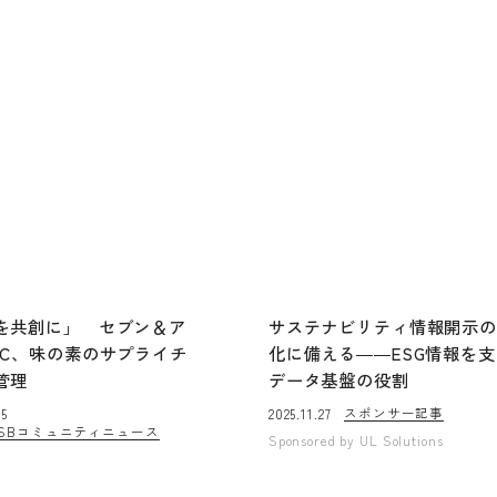
を共創に」 セブン＆ア
サステナビリティ情報開示
CC、味の素のサプライチ
化に備える――ESG情報を
管理
データ基盤の役割
スポンサー記事
25
2025.11.27
SBコミュニティニュース
Sponsored by
UL Solutions