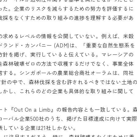
った。企業のリスクを減らするための努力を評価するに
伐採をなくすための取り組みの進捗を理解する必要があ
の求めるレベルの情報を公開していない。例えば、米穀
ランド・カンパニー (ADM)は、「重要な自然生態系を
方針を掲げ、実行していると伝えている。マレーシアの
を森林破壊ゼロの方法で収穫するだけでなく、事業全体
言する。シンガポールの農業総合商社オーラムは、同社
)方針の中で、森林伐採を含む許されるべきではない土地
しかし、これらのどの企業も具体的な取り組みに関して
ト『Out On a Limb』の報告内容とも一致している。
ーバル企業500社のうち、掲げた目標達成に向けて実
している企業は21社しかない。
カーに注目するだろう。特に、森林破壊をなくすために重