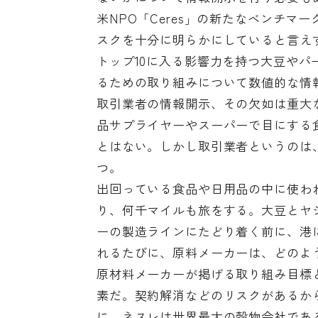
米NPO「Ceres」の新たなベンチ
スクを十分に明らかにしていると言え
トップ10に入る影響力を持つ大豆や
るための取り組みについて数値的な情
取引業者の情報開示、その欠如は重大
品サプライヤーやスーパーで目にする
とはない。しかし取引業者というのは
つ。
出回っている食品や日用品の中に使わ
り、何千マイルも旅をする。大豆とヤ
ーの製造ラインにたどり着く前に、港
れるたびに、原料メーカーは、どのよ
原材料メーカーが掲げる取り組み目標
素だ。契約解消などのリスクがあるか
に、ネスレは世界最大の穀物会社であ