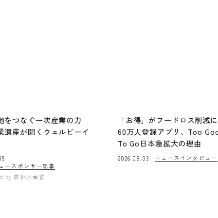
地をつなぐ一次産業の力
「お得」がフードロス削減
業遺産が開くウェルビーイ
60万人登録アプリ、Too Go
To Go日本急拡大の理由
ニュース
インタビュー
05
2026.08.03
ュー
スポンサー記事
ed by
農林水産省